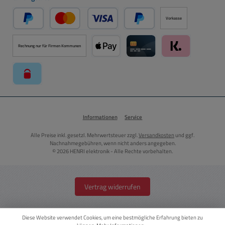
Vorkasse
PayPal
Kredit- oder Debitkarte über PayPal
Später Bezahlen über PayPal
Rechnung nur für Firmen Kommunen
Apple Pay über Mollie Zahlungssystem
Kreditkarte über Mollie Zahl
Klarna über Moll
paysafecard über Mollie Zahlungssystem
Informationen
Service
Alle Preise inkl. gesetzl. Mehrwertsteuer zzgl.
Versandkosten
und ggf.
Nachnahmegebühren, wenn nicht anders angegeben.
© 2026 HENRI elektronik - Alle Rechte vorbehalten.
Vertrag widerrufen
Diese Website verwendet Cookies, um eine bestmögliche Erfahrung bieten zu