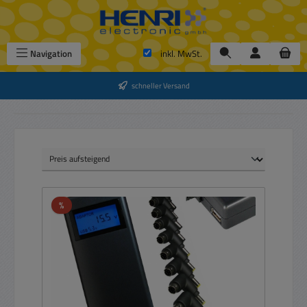
Zum Hauptinhalt springen
Navigation
inkl. MwSt.
schneller Versand
Rabatt
%