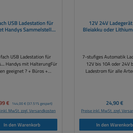
ach USB Ladestation für
12V 24V Ladegerät
et Handys Sammelstelle
Bleiakku oder Lithiu
estation mit Halterung
von 10Ah bis 250A
Wohnmobil LKW 
Transporter Motorra
fach USB Ladestation für
7-stufiges Automatik La
s.... Handys mit HalterungFür
12V bis 10A oder 24V b
en geeignet ? + Büros +
Ladestrom für alle Art
itsgruppe + Arbeitsplatz +
Bleiakkus oder auch Li
ageleiter + Meisterbüro +
Akkus LiFePo von 10A
ik + Schule + Bibliotheken +
250Ah Ladegerät für KF
tels & Restaurants usw.
Wohnmobil Traktor LK
kaufspreis:
Regulärer Preis:
Regulärer Pr
99 €
24,90 €
144,00 €
(37.51% gespart)
ltanes Laden von bis zu 10
Motorrad Roller Moped
 inkl. MwSt. zzgl. Versandkosten
Preise inkl. MwSt. zzgl. Vers
ts, Smartphones und anderen
Rasenmäher Rasentraktor
Geräten Lädt mit maximal
Bleiakku oder Lithium-
In den Warenkorb
In den Warenkor
A je Port, bei simultaner
LiFEPO4 ) Vollautomati