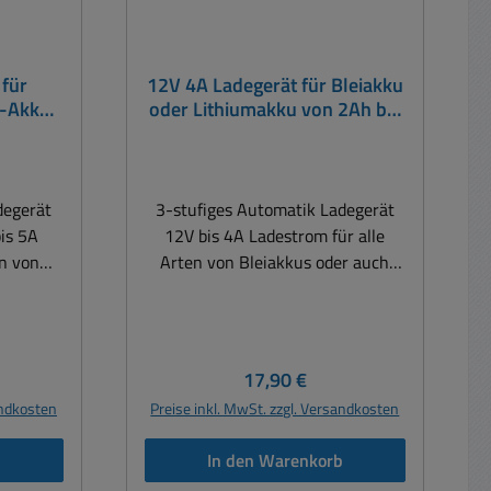
 für
12V 4A Ladegerät für Bleiakku
m-Akku
oder Lithiumakku von 2Ah bis
h PKW
150Ah für PKW Wohnmobil
Bus
Rasentraktor Motorrad Quad
d Quad
degerät
3-stufiges Automatik Ladegerät
is 5A
12V bis 4A Ladestrom für alle
en von
Arten von Bleiakkus oder auch
thium-
Lithiumakus LiFePo von 2Ah bis
h bis
150Ah Ladegerät für KFZ Auto
Z Auto
Wohnmobil Motorrad Roller Moped
W BUS
Quad Rasenmäher Rasentraktor
eis:
Regulärer Preis:
17,90 €
 Quad
Bleiakku oder
andkosten
Preise inkl. MwSt. zzgl. Versandkosten
 egal ob
LithiumakkuVollautomatisches
Akku (
Ladegerät für alle 12V
b
In den Warenkorb
sches
Akkusysteme egal ob Bleiakku