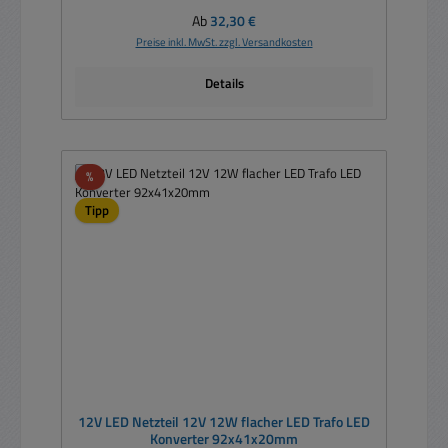
Regulärer Preis:
Ab
32,30 €
Preise inkl. MwSt. zzgl. Versandkosten
Details
Rabatt
%
Tipp
12V LED Netzteil 12V 12W flacher LED Trafo LED
Konverter 92x41x20mm