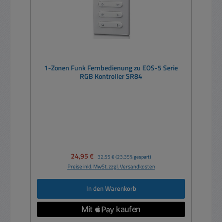
1-Zonen Funk Fernbedienung zu EOS-5 Serie
RGB Kontroller SR84
Verkaufspreis:
24,95 €
Regulärer Preis:
32,55 €
(23.35% gespart)
Preise inkl. MwSt. zzgl. Versandkosten
In den Warenkorb