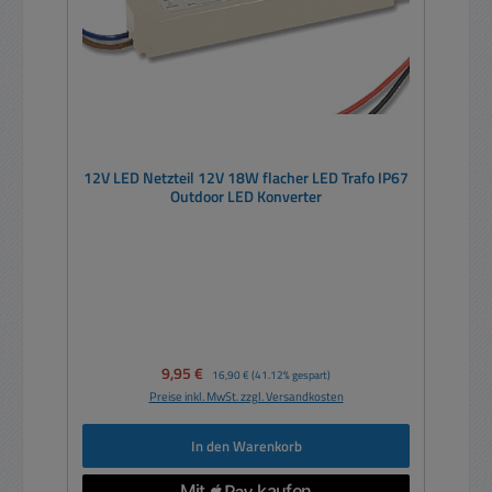
12V LED Netzteil 12V 18W flacher LED Trafo IP67
Outdoor LED Konverter
Verkaufspreis:
9,95 €
Regulärer Preis:
16,90 €
(41.12% gespart)
Preise inkl. MwSt. zzgl. Versandkosten
In den Warenkorb