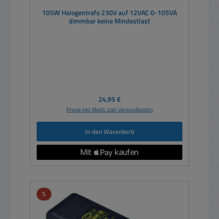
105W Halogentrafo 230V auf 12VAC 0-105VA
dimmbar keine Mindestlast
Regulärer Preis:
24,95 €
Preise inkl. MwSt. zzgl. Versandkosten
In den Warenkorb
Rabatt
%