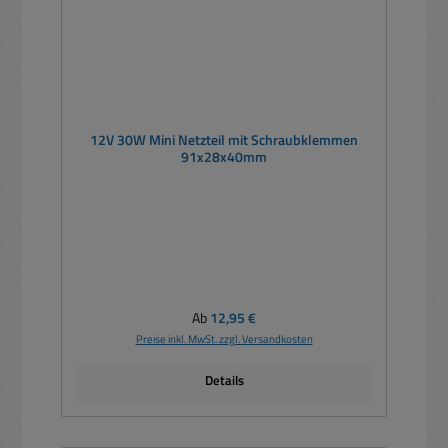
12V 30W Mini Netzteil mit Schraubklemmen
91x28x40mm
Regulärer Preis:
Ab
12,95 €
Preise inkl. MwSt. zzgl. Versandkosten
Details