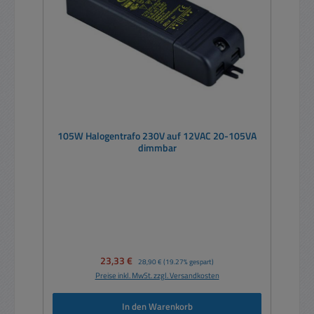
105W Halogentrafo 230V auf 12VAC 20-105VA
dimmbar
Verkaufspreis:
23,33 €
Regulärer Preis:
28,90 €
(19.27% gespart)
Preise inkl. MwSt. zzgl. Versandkosten
In den Warenkorb