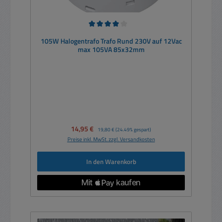
Durchschnittliche Bewertung von 4 von 5 Sternen
105W Halogentrafo Trafo Rund 230V auf 12Vac
max 105VA 85x32mm
Verkaufspreis:
14,95 €
Regulärer Preis:
19,80 €
(24.49% gespart)
Preise inkl. MwSt. zzgl. Versandkosten
In den Warenkorb