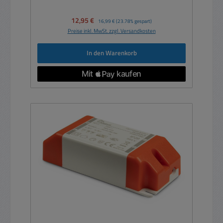
Verkaufspreis:
12,95 €
Regulärer Preis:
16,99 €
(23.78% gespart)
Preise inkl. MwSt. zzgl. Versandkosten
In den Warenkorb