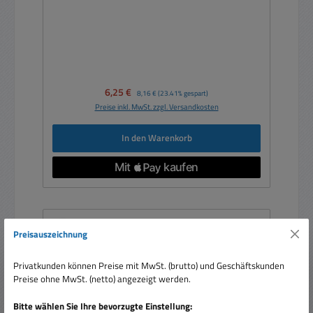
Verkaufspreis:
6,25 €
Regulärer Preis:
8,16 €
(23.41% gespart)
Preise inkl. MwSt. zzgl. Versandkosten
In den Warenkorb
Rabatt
%
Preisauszeichnung
Privatkunden können Preise mit MwSt. (brutto) und Geschäftskunden
Preise ohne MwSt. (netto) angezeigt werden.
Bitte wählen Sie Ihre bevorzugte Einstellung: