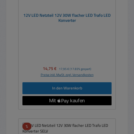
12V LED Netzteil 12V 30W flacher LED Trafo LED
Konverter
Verkaufspreis:
14,75 €
Regulärer Preis:
17,95 €
(17.83% gespart)
Preise inkl. MwSt. zzgl. Versandkosten
In den Warenkorb
Rabatt
%