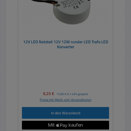
12V LED Netzteil 12V 12W runder LED Trafo LED
Konverter
Verkaufspreis:
9,25 €
Regulärer Preis:
15,80 €
(41.46% gespart)
Preise inkl. MwSt. zzgl. Versandkosten
In den Warenkorb