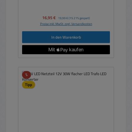
Verkaufspreis:
16,95 €
Regulärer Preis:
19,99 €
(15.21% gespart)
Preise inkl. MwSt. zzgl. Versandkosten
In den Warenkorb
Rabatt
%
Tipp