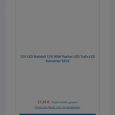
12V LED Netzteil 12V 30W flacher LED Trafo LED
Konverter SELV
Verkaufspreis:
27,25 €
Regulärer Preis:
29,90 €
(8.86% gespart)
Preise inkl. MwSt. zzgl. Versandkosten