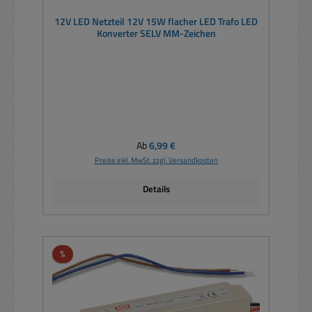
12V LED Netzteil 12V 15W flacher LED Trafo LED
Konverter SELV MM-Zeichen
Regulärer Preis:
Ab
6,99 €
Preise inkl. MwSt. zzgl. Versandkosten
Details
Rabatt
%