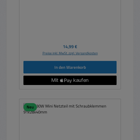
Regulärer Preis:
14,99 €
Preise inkl. MwSt. zzgl. Versandkosten
In den Warenkorb
Neu