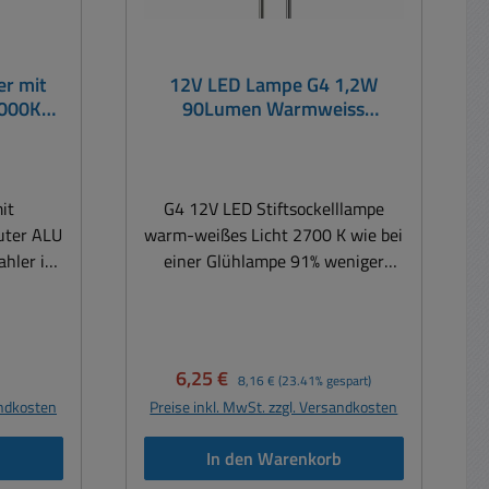
r mit
12V LED Lampe G4 1,2W
4000K
90Lumen Warmweiss
rahler
Stiftsockel G4 GU4
it
G4 12V LED Stiftsockelllampe
uter ALU
warm-weißes Licht 2700 K wie bei
ahler in
einer Glühlampe 91% weniger
LED-
Energieverbrauch ggü.
Standardlampen unverfälschte
tt mit
und natürliche Farbwiedergabe
dank 80Ra wird nicht heiß und ist
eis:
Verkaufspreis:
Regulärer Preis:
6,25 €
8,16 €
(23.41% gespart)
für Hof,
beim Einschalten sofort hell sehr
andkosten
Preise inkl. MwSt. zzgl. Versandkosten
eune,
hohe Lebensdauer von bis zu 12,5
chtung,
Jahren Niederspannungs Lampe
b
In den Warenkorb
für 12Volt Versorgung Spannung