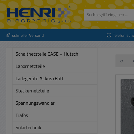
 Hauptinhalt springen
Zur Suche springen
Zur Hauptnavigation springen
schneller Versand
Telefonisch
Schaltnetzteile CASE + Hutsch
Labornetzteile
Ladegeräte Akkus+Batt
Steckernetzteile
Spannungswandler
Trafos
Solartechnik