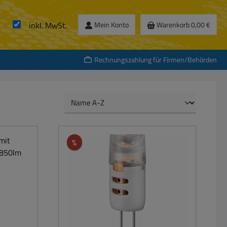
inkl. MwSt.
Mein Konto
Warenkorb
0,00 €
Rechnungszahlung für Firmen/Behörden
Rabatt
%