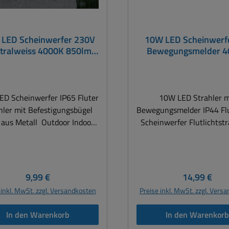
LED Scheinwerfer 230V
10W LED Scheinwerfe
tralweiss 4000K 850lm
Bewegungsmelder 
65 Schwarz Alugehäuse
850lm IP44 Fluter St
D Scheinwerfer IP65 Fluter
10W LED Strahler m
hler mit Befestigungsbügel
Bewegungsmelder IP44 Fl
 aus Metall Outdoor Indoor
Scheinwerfer Flutlichtstr
P65 Brillanter Fluter mit
Gehäusefarbe Weiß 
sparender LED-Technologie
Scheinwerfer mit
use Alu-Druckguss Outdoor
Bewegungsmelder 10Wa
5 tauglich ( natürlich auch
853-LUMEN Alu-
Regulärer Preis:
Regulärer Pr
9,99 €
14,99 €
ED-Außenstrahler,
Druckgussstrahler Ideal 
 inkl. MwSt. zzgl. Versandkosten
Preise inkl. MwSt. zzgl. Vers
10Watt mit 850 lm,
Einfahrt, Garten, Sch
alweißem Licht ( 4000Kelvin
Passage, Fassadenbeleu
In den Warenkorb
In den Warenkor
d M16-Kabelverschraubung,
Geschäfte,