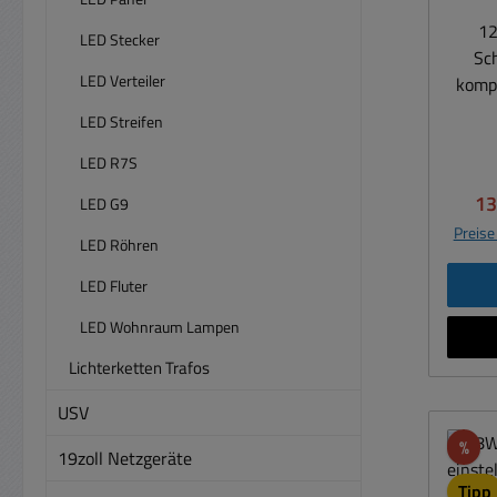
12
LED Stecker
ho
Sch
Alu
LED Verteiler
kompakt
und 
ener
LED Streifen
Glas
im Au
LED R7S
Sch
ha
idea
Ve
13
LED G9
Kleing
Energ
Preise
LED Röhren
Auch a
F
LED Fluter
Steck
Lic
DC s
LED Wohnraum Lampen
L
Bela
Lichterketten Trafos
2000m
Leuc
USV
Max. 
R
Dim
Rab
%
Hohls
19zoll Netzgeräte
Cen
Tipp
Bem