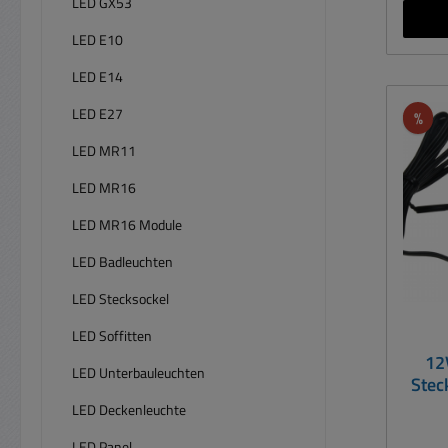
LED GX53
für 
LED E10
fun
LED E14
Hause
LED E27
Rab
%
Fas
us
LED MR11
Mont
LED MR16
K
Steck
LED MR16 Module
Kabe
LED Badleuchten
Auße
110°-
LED Stecksockel
LED Soffitten
Be
12
geeig
LED Unterbauleuchten
Stec
Halte
LED Deckenleuchte
Befes
Rotat
LED Panel