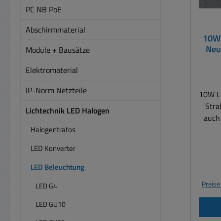
PC NB PoE
Abschirmmaterial
10W 
Neu
Module + Bausätze
IP
Elektromaterial
IP-Norm Netzteile
10W LE
Stra
Lichtechnik LED Halogen
auch
Halogentrafos
I
strom
LED Konverter
Gehä
IP6
LED Beleuchtung
Indoor ) L
Preise
LED G4
neutr
LED GU10
) un