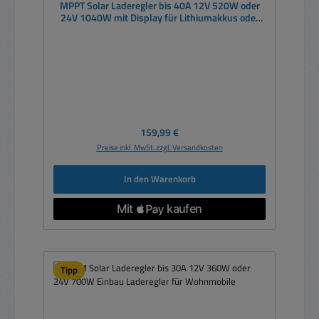
MPPT Solar Laderegler bis 40A 12V 520W oder
24V 1040W mit Display für Lithiumakkus oder
Bleiakkus geeignet
Regulärer Preis:
159,99 €
Preise inkl. MwSt. zzgl. Versandkosten
In den Warenkorb
Tipp