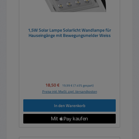
1,5W Solar Lampe Solarlicht Wandlampe für
Hauseingänge mit Bewegungsmelder Weiss
Verkaufspreis:
18,50 €
Regulärer Preis:
19,99 €
(7.45% gespart)
Preise inkl. MwSt. zzgl. Versandkosten
In den Warenkorb