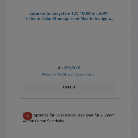
Autarkes Solarsystem 12V 100W mit 50Ah
Lithium-Akku Stromspeicher Mastbefestigung
Solarzellen Generator Solarpuffer
Regulärer Preis:
Ab
599,00 €
Preise inkl. MwSt. zzgl. Versandkosten
Details
Rabatt
%