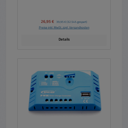
Verkaufspreis:
26,95 €
Regulärer Preis:
39,95 €
(32.54% gespart)
Preise inkl. MwSt. zzgl. Versandkosten
Details