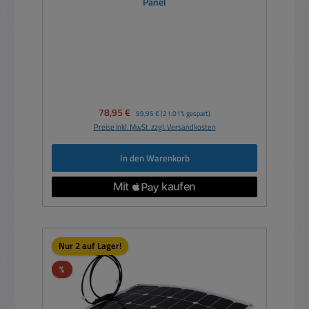
Panel
Verkaufspreis:
78,95 €
Regulärer Preis:
99,95 €
(21.01% gespart)
Preise inkl. MwSt. zzgl. Versandkosten
In den Warenkorb
Nur 2 auf Lager!
Rabatt
%