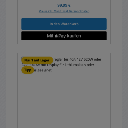
Regulärer Preis:
99,99 €
Preise inkl. MwSt. zzgl. Versandkosten
In den Warenkorb
Nur 1 auf Lager!
Tipp