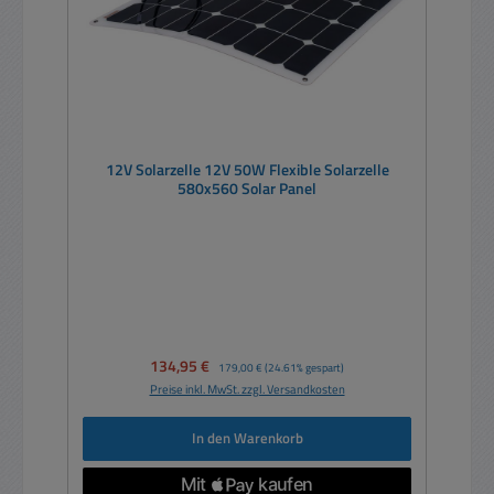
12V Solarzelle 12V 50W Flexible Solarzelle
580x560 Solar Panel
Verkaufspreis:
134,95 €
Regulärer Preis:
179,00 €
(24.61% gespart)
Preise inkl. MwSt. zzgl. Versandkosten
In den Warenkorb