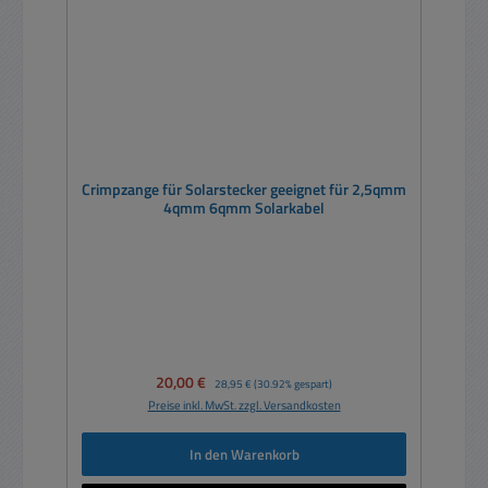
Crimpzange für Solarstecker geeignet für 2,5qmm
4qmm 6qmm Solarkabel
Verkaufspreis:
20,00 €
Regulärer Preis:
28,95 €
(30.92% gespart)
Preise inkl. MwSt. zzgl. Versandkosten
In den Warenkorb