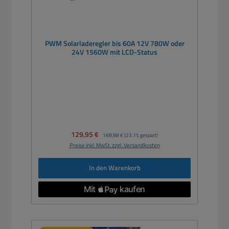
PWM Solarladeregler bis 60A 12V 780W oder
24V 1560W mit LCD-Status
Verkaufspreis:
129,95 €
Regulärer Preis:
168,98 €
(23.1% gespart)
Preise inkl. MwSt. zzgl. Versandkosten
In den Warenkorb