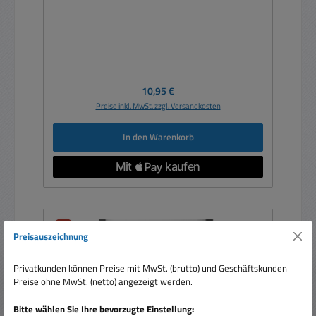
Regulärer Preis:
10,95 €
Preise inkl. MwSt. zzgl. Versandkosten
In den Warenkorb
Rabatt
%
Preisauszeichnung
Privatkunden können Preise mit MwSt. (brutto) und Geschäftskunden
Preise ohne MwSt. (netto) angezeigt werden.
Bitte wählen Sie Ihre bevorzugte Einstellung: