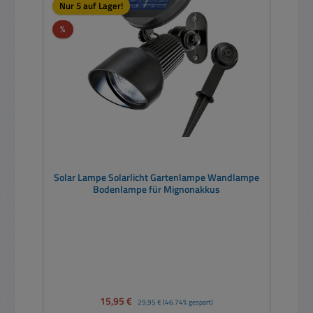
Nur 5 auf Lager!
Rabatt
%
Solar Lampe Solarlicht Gartenlampe Wandlampe
Bodenlampe für Mignonakkus
Verkaufspreis:
15,95 €
Regulärer Preis:
29,95 €
(46.74% gespart)