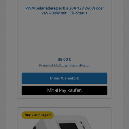
PWM Solarladeregler bis 20A 12V 240W oder
24V 480W mit LED-Status
Regulärer Preis:
38,00 €
Preise inkl. MwSt. zzgl. Versandkosten
In den Warenkorb
Nur 2 auf Lager!