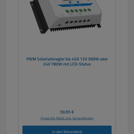
PWM Solarladeregler bis 45A 12V 390W oder
24V 780W mit LCD-Status
Regulärer Preis:
59,95 €
Preise inkl. MwSt. zzgl. Versandkosten
In den Warenkorb