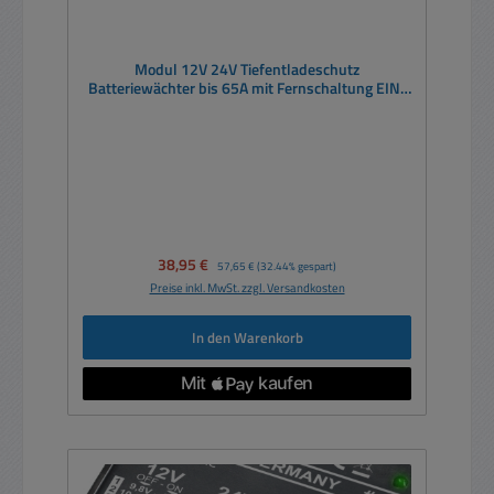
Modul 12V 24V Tiefentladeschutz
Batteriewächter bis 65A mit Fernschaltung EIN-
AUS MOSFET SolidState
Verkaufspreis:
38,95 €
Regulärer Preis:
57,65 €
(32.44% gespart)
Preise inkl. MwSt. zzgl. Versandkosten
In den Warenkorb