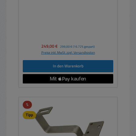
Verkaufspreis:
249,00 €
Regulärer Preis:
299,00 €
(16.72% gespart)
Preise inkl. MwSt. zzgl. Versandkosten
In den Warenkorb
Rabatt
%
Tipp