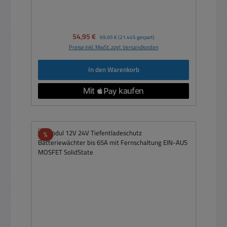
Verkaufspreis:
54,95 €
Regulärer Preis:
69,95 €
(21.44% gespart)
Preise inkl. MwSt. zzgl. Versandkosten
In den Warenkorb
Rabatt
%