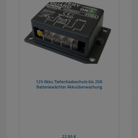
12V Akku Tiefentladeschutz bis 20A
Batteriewächter Akkuüberwachung
Regulärer Preis:
22,95 €