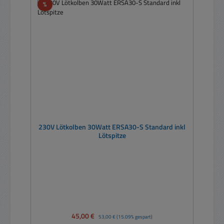
Rabatt
%
230V Lötkolben 30Watt ERSA30-S Standard inkl
Lötspitze
Verkaufspreis:
45,00 €
Regulärer Preis:
53,00 €
(15.09% gespart)