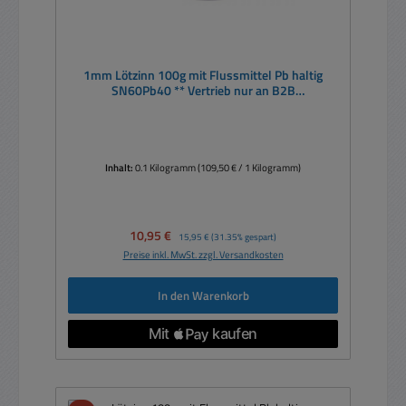
1mm Lötzinn 100g mit Flussmittel Pb haltig
SN60Pb40 ** Vertrieb nur an B2B
Geschäftskunden **
Inhalt:
0.1 Kilogramm
(109,50 € / 1 Kilogramm)
Verkaufspreis:
10,95 €
Regulärer Preis:
15,95 €
(31.35% gespart)
Preise inkl. MwSt. zzgl. Versandkosten
In den Warenkorb