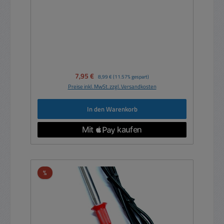
Verkaufspreis:
7,95 €
Regulärer Preis:
8,99 €
(11.57% gespart)
Preise inkl. MwSt. zzgl. Versandkosten
In den Warenkorb
Rabatt
%