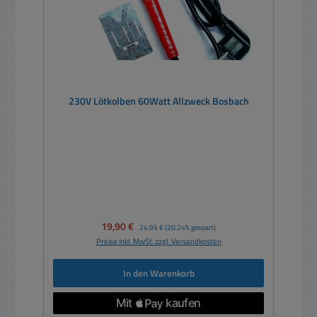
230V Lötkolben 60Watt Allzweck Bosbach
Verkaufspreis:
19,90 €
Regulärer Preis:
24,95 €
(20.24% gespart)
Preise inkl. MwSt. zzgl. Versandkosten
In den Warenkorb