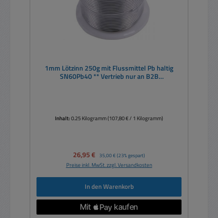
1mm Lötzinn 250g mit Flussmittel Pb haltig
SN60Pb40 ** Vertrieb nur an B2B
Geschäftskunden **
Inhalt:
0.25 Kilogramm
(107,80 € / 1 Kilogramm)
Verkaufspreis:
26,95 €
Regulärer Preis:
35,00 €
(23% gespart)
Preise inkl. MwSt. zzgl. Versandkosten
In den Warenkorb