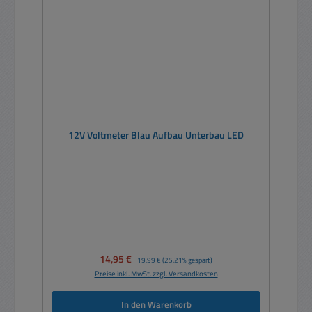
12V Voltmeter Blau Aufbau Unterbau LED
Verkaufspreis:
14,95 €
Regulärer Preis:
19,99 €
(25.21% gespart)
Preise inkl. MwSt. zzgl. Versandkosten
In den Warenkorb