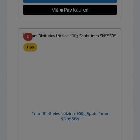
Rabatt
%
Tipp
1mm Bleifreies Lötzinn 100g Spule 1mm
SN95SB5