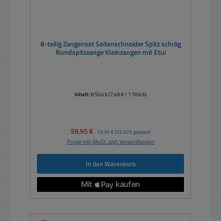
8-teilig Zangenset Seitenschneider Spitz schräg
Rundspitzzange Kleinzangen mit Etui
Inhalt:
8 Stück
(7,49 € / 1 Stück)
Verkaufspreis:
59,95 €
Regulärer Preis:
79,95 €
(25.02% gespart)
Preise inkl. MwSt. zzgl. Versandkosten
In den Warenkorb