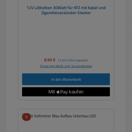
12V Lötkolben 30Watt für KFZ mit Kabel und
Zigarettenanzünder-Stecker
Verkaufspreis:
8,95 €
Regulärer Preis:
12,50 €
(28.4% gespart)
Preise inkl. MwSt. zzgl. Versandkosten
In den Warenkorb
Rabatt
%