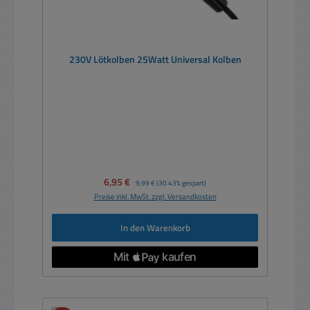
230V Lötkolben 25Watt Universal Kolben
Verkaufspreis:
6,95 €
Regulärer Preis:
9,99 €
(30.43% gespart)
Preise inkl. MwSt. zzgl. Versandkosten
In den Warenkorb