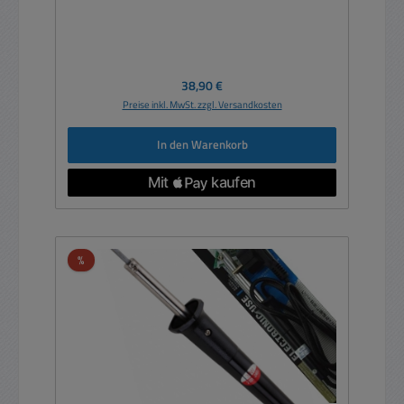
Regulärer Preis:
38,90 €
Preise inkl. MwSt. zzgl. Versandkosten
In den Warenkorb
Rabatt
%