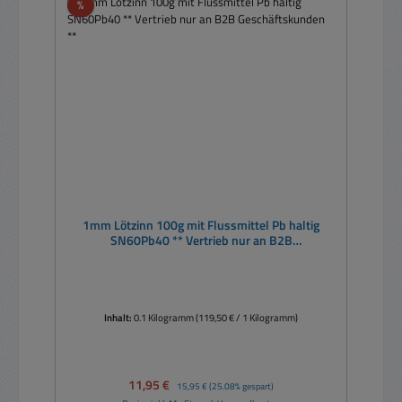
Rabatt
%
1mm Lötzinn 100g mit Flussmittel Pb haltig
SN60Pb40 ** Vertrieb nur an B2B
Geschäftskunden **
Inhalt:
0.1 Kilogramm
(119,50 € / 1 Kilogramm)
Verkaufspreis:
11,95 €
Regulärer Preis:
15,95 €
(25.08% gespart)