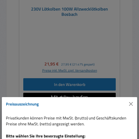
230V Lötkolben 100W Allzwecklötkolben
Bosbach
Verkaufspreis:
21,95 €
Regulärer Preis:
27,95 €
(21.47% gespart)
Preise inkl. MwSt. zzgl. Versandkosten
In den Warenkorb
Preisauszeichnung
Privatkunden können Preise mit MwSt. (brutto) und Geschäftskunden
Rabatt
Preise ohne MwSt. (netto) angezeigt werden.
%
Bitte wählen Sie Ihre bevorzugte Einstellung: