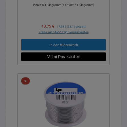
Inhalt:
0.1 Kilogramm
(137,50 € / 1 Kilogramm)
Verkaufspreis:
13,75 €
Regulärer Preis:
17,95 €
(23.4% gespart)
Preise inkl. MwSt. zzgl. Versandkosten
In den Warenkorb
Rabatt
%