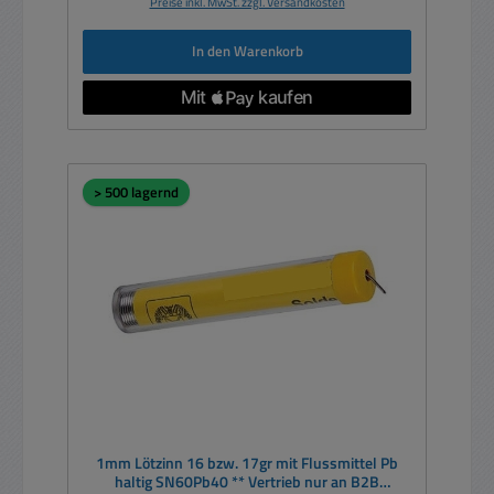
Preise inkl. MwSt. zzgl. Versandkosten
In den Warenkorb
> 500 lagernd
1mm Lötzinn 16 bzw. 17gr mit Flussmittel Pb
haltig SN60Pb40 ** Vertrieb nur an B2B