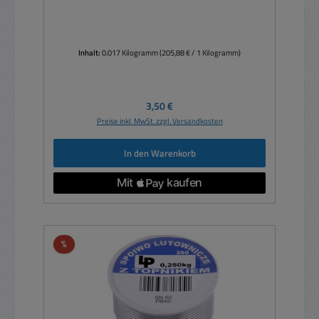
Geschäftskunden **
Inhalt:
0.017 Kilogramm
(205,88 € / 1 Kilogramm)
Regulärer Preis:
3,50 €
Preise inkl. MwSt. zzgl. Versandkosten
In den Warenkorb
Rabatt
%