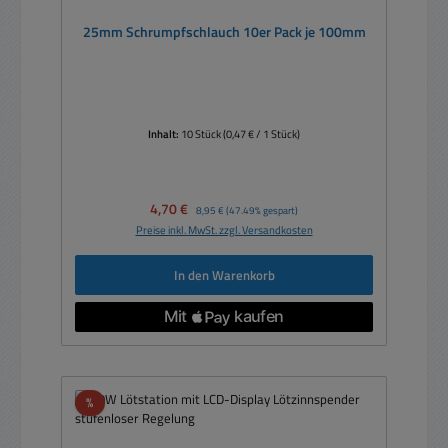
25mm Schrumpfschlauch 10er Pack je 100mm
Inhalt:
10 Stück
(0,47 € / 1 Stück)
Verkaufspreis:
4,70 €
Regulärer Preis:
8,95 €
(47.49% gespart)
Preise inkl. MwSt. zzgl. Versandkosten
In den Warenkorb
Rabatt
%