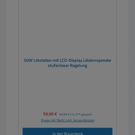
50W Lötstation mit LCD-Display Lötzinnspender
stufenloser Regelung
Verkaufspreis:
59,90 €
Regulärer Preis:
69,95 €
(14.37% gespart)
Preise inkl. MwSt. zzgl. Versandkosten
In den Warenkorb