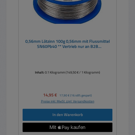
0,56mm Lötzinn 100g 0,56mm mit Flussmittel
SN60Pb40 ** Vertrieb nur an B2B
Geschäftskunden **
Inhalt:
0.1 Kilogramm
(149,50 € / 1 Kilogramm)
Verkaufspreis:
14,95 €
Regulärer Preis:
17,90 €
(16.48% gespart)
Preise inkl. MwSt. zzgl. Versandkosten
In den Warenkorb