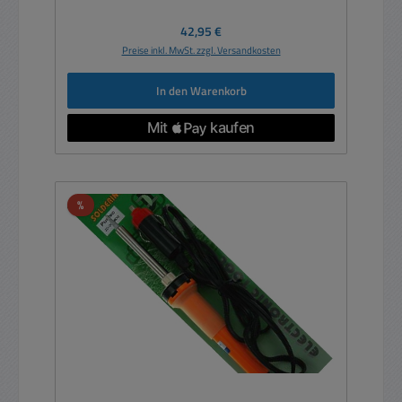
Regulärer Preis:
42,95 €
Preise inkl. MwSt. zzgl. Versandkosten
In den Warenkorb
Rabatt
%