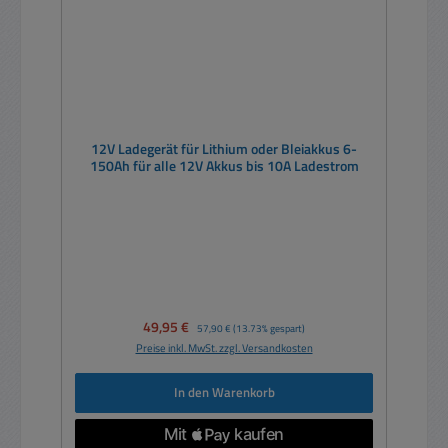
12V Ladegerät für Lithium oder Bleiakkus 6-
150Ah für alle 12V Akkus bis 10A Ladestrom
Verkaufspreis:
49,95 €
Regulärer Preis:
57,90 €
(13.73% gespart)
Preise inkl. MwSt. zzgl. Versandkosten
In den Warenkorb