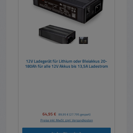
12V Ladegerät für Lithium oder Bleiakkus 20-
180Ah für alle 12V Akkus bis 13,5A Ladestrom
Verkaufspreis:
64,95 €
Regulärer Preis:
89,95 €
(27.79% gespart)
Preise inkl. MwSt. zzgl. Versandkosten