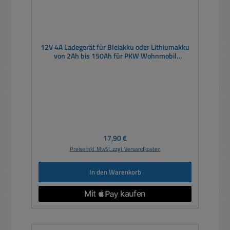
12V 4A Ladegerät für Bleiakku oder Lithiumakku
von 2Ah bis 150Ah für PKW Wohnmobil
Rasentraktor Motorrad Quad
Regulärer Preis:
17,90 €
Preise inkl. MwSt. zzgl. Versandkosten
In den Warenkorb