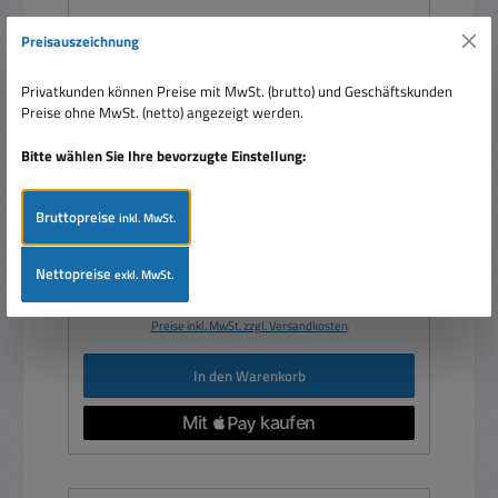
Preisauszeichnung
Privatkunden können Preise mit MwSt. (brutto) und Geschäftskunden
12V Ladegerät 750W Ladestrom bis 43A für
Preise ohne MwSt. (netto) angezeigt werden.
Lithium oder Bleiakkus 50-500Ah
Bitte wählen Sie Ihre bevorzugte Einstellung:
Bruttopreise
inkl. MwSt.
Nettopreise
exkl. MwSt.
Regulärer Preis:
187,00 €
Preise inkl. MwSt. zzgl. Versandkosten
In den Warenkorb