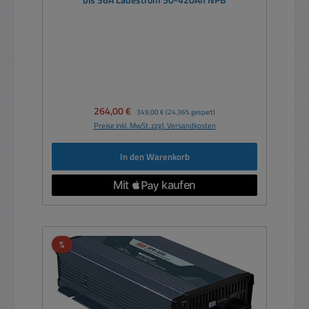
bis 36A Ladestrom 50-420Ah NPB
Verkaufspreis:
264,00 €
Regulärer Preis:
349,00 €
(24.36% gespart)
Preise inkl. MwSt. zzgl. Versandkosten
In den Warenkorb
Rabatt
%