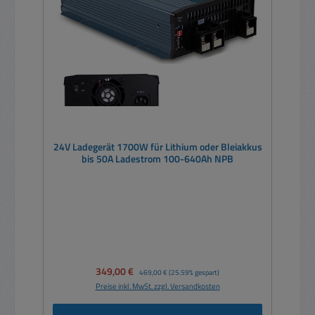
24V Ladegerät 1700W für Lithium oder Bleiakkus
bis 50A Ladestrom 100-640Ah NPB
Verkaufspreis:
349,00 €
Regulärer Preis:
469,00 €
(25.59% gespart)
Preise inkl. MwSt. zzgl. Versandkosten