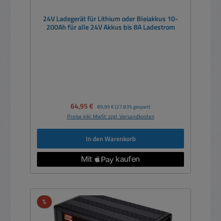
24V Ladegerät für Lithium oder Bleiakkus 10-
200Ah für alle 24V Akkus bis 8A Ladestrom
Verkaufspreis:
64,95 €
Regulärer Preis:
89,99 €
(27.83% gespart)
Preise inkl. MwSt. zzgl. Versandkosten
In den Warenkorb
Rabatt
%