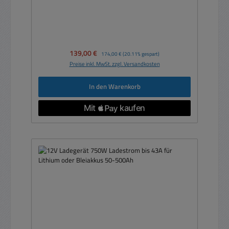
Verkaufspreis:
139,00 €
Regulärer Preis:
174,00 €
(20.11% gespart)
Preise inkl. MwSt. zzgl. Versandkosten
In den Warenkorb