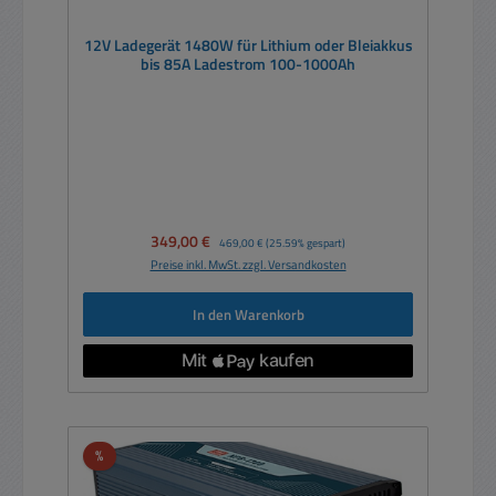
12V Ladegerät 1480W für Lithium oder Bleiakkus
bis 85A Ladestrom 100-1000Ah
Verkaufspreis:
349,00 €
Regulärer Preis:
469,00 €
(25.59% gespart)
Preise inkl. MwSt. zzgl. Versandkosten
In den Warenkorb
Rabatt
%