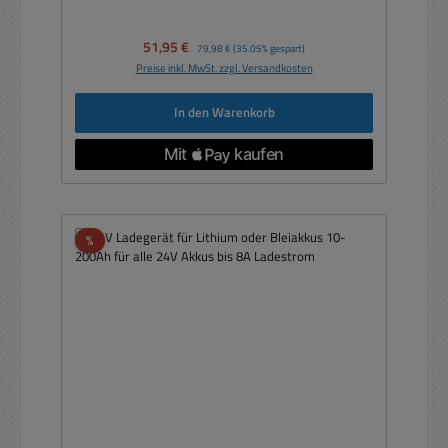
Verkaufspreis:
51,95 €
Regulärer Preis:
79,98 €
(35.05% gespart)
Preise inkl. MwSt. zzgl. Versandkosten
In den Warenkorb
Rabatt
%