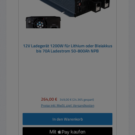
12V Ladegerät 1200W für Lithium oder Bleiakkus
bis 70A Ladestrom 50-800Ah NPB
Verkaufspreis:
264,00 €
Regulärer Preis:
349,00 €
(24.36% gespart)
Preise inkl. MwSt. zzgl. Versandkosten
In den Warenkorb