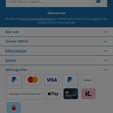
Mail-
Adresse
*
Datenschutz
Ich habe die
Datenschutzbestimmungen
zur Kenntnis genommen und die
AGB
gelesen
und bin mit ihnen einverstanden.
Über uns
Service-Hotline
Informationen
Service
Zahlungsarten
Vorkasse
PayPal
Kredit- oder Debitkarte über PayPal
Später Bezahlen über PayPal
Rechnung nur für Firmen Kommunen
Apple Pay über Mollie Zahlungssystem
Kreditkarte über Mollie Zahl
Klarna über Moll