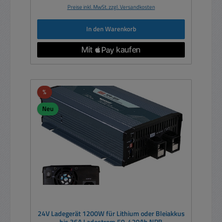
Preise inkl. MwSt. zzgl. Versandkosten
In den Warenkorb
Rabatt
%
Neu
24V Ladegerät 1200W für Lithium oder Bleiakkus