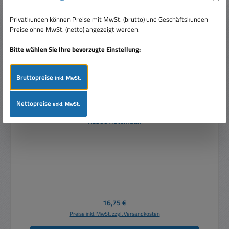
Privatkunden können Preise mit MwSt. (brutto) und Geschäftskunden
Preise ohne MwSt. (netto) angezeigt werden.
Bitte wählen Sie Ihre bevorzugte Einstellung:
Bruttopreise
inkl. MwSt.
Nettopreise
exkl. MwSt.
Ladegerät für Bleiakkus 1-40Ah zu 6V 12V Akkus
AL800 Automatik
Regulärer Preis:
16,75 €
Preise inkl. MwSt. zzgl. Versandkosten