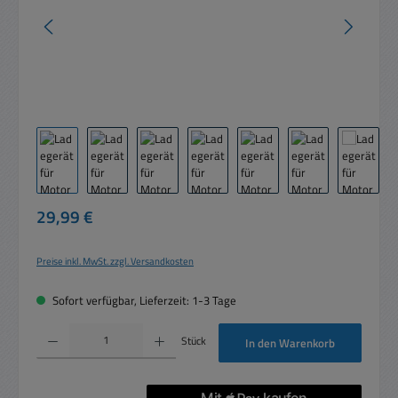
Regulärer Preis:
29,99 €
Preise inkl. MwSt. zzgl. Versandkosten
Sofort verfügbar, Lieferzeit: 1-3 Tage
Produkt Anzahl: Gib den gewünschten Wert ein oder benutze die Schaltflächen um die 
Stück
In den Warenkorb