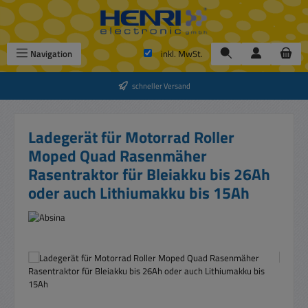
Zum Hauptinhalt springen
Navigation
inkl. MwSt.
schneller Versand
Ladegerät für Motorrad Roller
Moped Quad Rasenmäher
Rasentraktor für Bleiakku bis 26Ah
oder auch Lithiumakku bis 15Ah
Bildergalerie überspringen