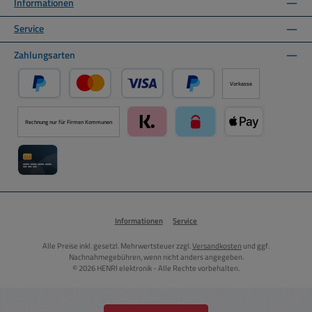
Informationen
Service
Zahlungsarten
Vorkasse
PayPal
Kredit- oder Debitkarte über PayPal
Später Bezahlen über PayPal
Rechnung nur für Firmen Kommunen
Klarna über Mollie Zahlungssystem
paysafecard über Mollie Zah
Apple Pay über M
Kreditkarte über Mollie Zahlungssystem
Informationen
Service
Alle Preise inkl. gesetzl. Mehrwertsteuer zzgl.
Versandkosten
und ggf.
Nachnahmegebühren, wenn nicht anders angegeben.
© 2026 HENRI elektronik - Alle Rechte vorbehalten.