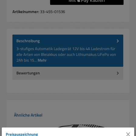
Artikelnummer:
33-455-01536
Beschreibung
3-stufiges Automatik Ladegerät 12V bis 4A Ladestrom für
alle Arten von Bleiakkus oder auch Lithiumakus LiFePo von
2Ah bis 15…
Mehr
Bewertungen
Produktgalerie überspringen
Ähnliche Artikel
Preisauszeichnung