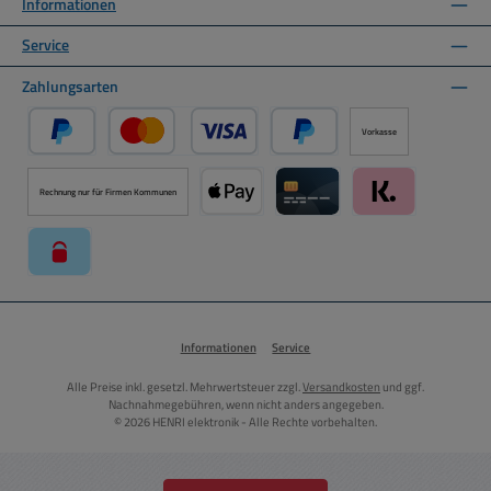
Informationen
Service
Zahlungsarten
Vorkasse
PayPal
Kredit- oder Debitkarte über PayPal
Später Bezahlen über PayPal
Rechnung nur für Firmen Kommunen
Apple Pay über Mollie Zahlungssystem
Kreditkarte über Mollie Zahl
Klarna über Moll
paysafecard über Mollie Zahlungssystem
Informationen
Service
Alle Preise inkl. gesetzl. Mehrwertsteuer zzgl.
Versandkosten
und ggf.
Nachnahmegebühren, wenn nicht anders angegeben.
© 2026 HENRI elektronik - Alle Rechte vorbehalten.