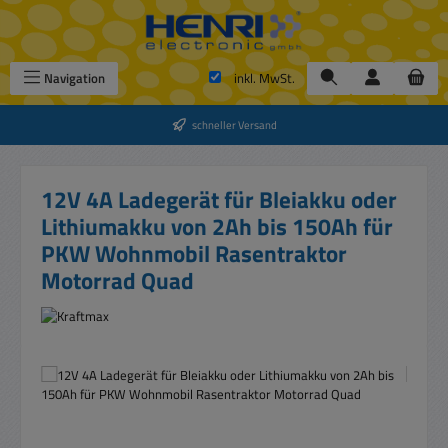
Zum Hauptinhalt springen
Navigation
inkl. MwSt.
schneller Versand
12V 4A Ladegerät für Bleiakku oder
Lithiumakku von 2Ah bis 150Ah für
PKW Wohnmobil Rasentraktor
Motorrad Quad
Bildergalerie überspringen