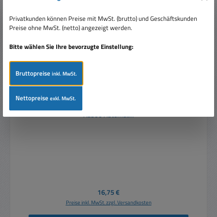
Privatkunden können Preise mit MwSt. (brutto) und Geschäftskunden
Preise ohne MwSt. (netto) angezeigt werden.
Bitte wählen Sie Ihre bevorzugte Einstellung:
Bruttopreise
inkl. MwSt.
Nettopreise
exkl. MwSt.
Ladegerät für Bleiakkus 1-40Ah zu 6V 12V Akkus
AL800 Automatik
Regulärer Preis:
16,75 €
Preise inkl. MwSt. zzgl. Versandkosten