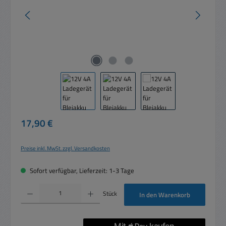
Regulärer Preis:
17,90 €
Preise inkl. MwSt. zzgl. Versandkosten
Sofort verfügbar, Lieferzeit: 1-3 Tage
Produkt Anzahl: Gib den gewünschten Wert ein oder benutze die Schaltflächen um die 
Stück
In den Warenkorb