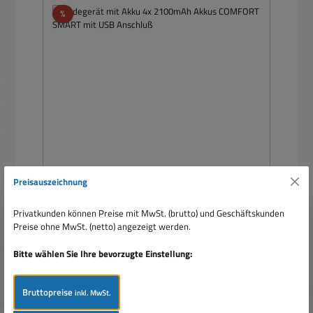
Rabatt
%
Preisauszeichnung
Ladegerät mit Akku 4x 2100mAh Akkus
COMFORT SMART mit USB Anschluß
Privatkunden können Preise mit MwSt. (brutto) und Geschäftskunden
Preise ohne MwSt. (netto) angezeigt werden.
Bitte wählen Sie Ihre bevorzugte Einstellung:
Bruttopreise
inkl. MwSt.
Verkaufspreis:
28,95 €
Regulärer Preis:
34,99 €
(17.26% gespart)