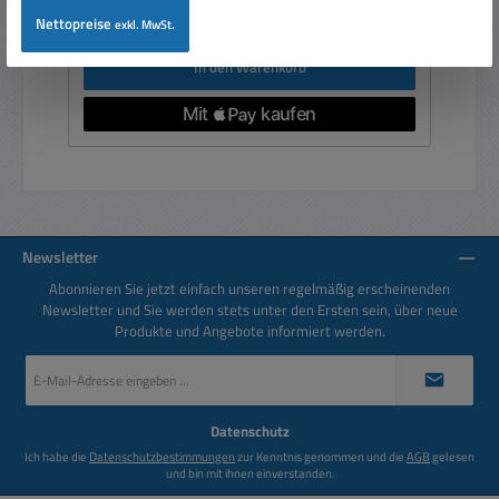
Preise inkl. MwSt. zzgl. Versandkosten
Nettopreise
exkl. MwSt.
In den Warenkorb
Newsletter
Abonnieren Sie jetzt einfach unseren regelmäßig erscheinenden
Newsletter und Sie werden stets unter den Ersten sein, über neue
Produkte und Angebote informiert werden.
E-
Mail-
Adresse
*
Datenschutz
Ich habe die
Datenschutzbestimmungen
zur Kenntnis genommen und die
AGB
gelesen
und bin mit ihnen einverstanden.