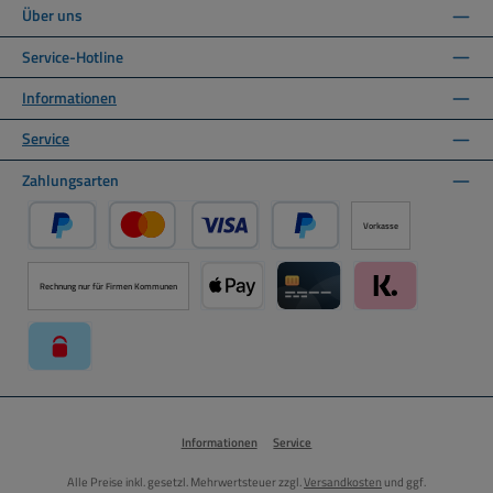
Über uns
Service-Hotline
Informationen
Service
Zahlungsarten
Vorkasse
PayPal
Kredit- oder Debitkarte über PayPal
Später Bezahlen über PayPal
Rechnung nur für Firmen Kommunen
Apple Pay über Mollie Zahlungssystem
Kreditkarte über Mollie Zahl
Klarna über Moll
paysafecard über Mollie Zahlungssystem
Informationen
Service
Alle Preise inkl. gesetzl. Mehrwertsteuer zzgl.
Versandkosten
und ggf.