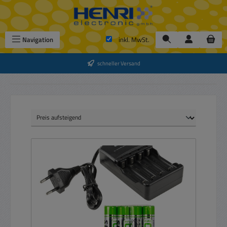
Zum Hauptinhalt springen
Navigation
inkl. MwSt.
schneller Versand