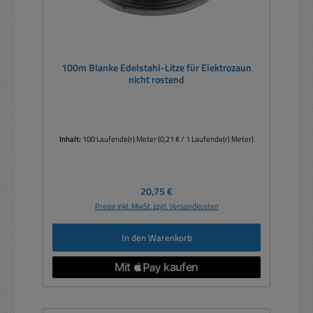
100m Blanke Edelstahl-Litze für Elektrozaun
nicht rostend
Inhalt:
100 Laufende(r) Meter
(0,21 € / 1 Laufende(r) Meter)
Regulärer Preis:
20,75 €
Preise inkl. MwSt. zzgl. Versandkosten
In den Warenkorb