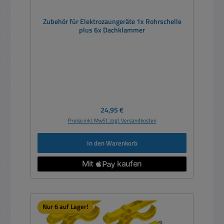
Zubehör für Elektrozaungeräte 1x Rohrschelle
plus 6x Dachklammer
Regulärer Preis:
24,95 €
Preise inkl. MwSt. zzgl. Versandkosten
In den Warenkorb
Nur 6 auf Lager!