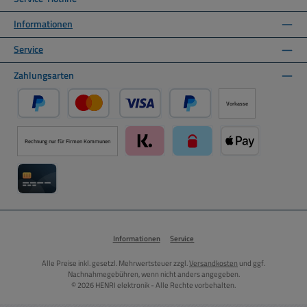
Informationen
Service
Zahlungsarten
Vorkasse
PayPal
Kredit- oder Debitkarte über PayPal
Später Bezahlen über PayPal
Rechnung nur für Firmen Kommunen
Klarna über Mollie Zahlungssystem
paysafecard über Mollie Zah
Apple Pay über M
Kreditkarte über Mollie Zahlungssystem
Informationen
Service
Alle Preise inkl. gesetzl. Mehrwertsteuer zzgl.
Versandkosten
und ggf.
Nachnahmegebühren, wenn nicht anders angegeben.
© 2026 HENRI elektronik - Alle Rechte vorbehalten.