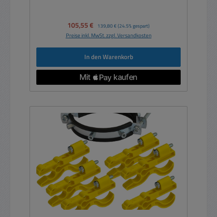
Verkaufspreis:
105,55 €
Regulärer Preis:
139,80 €
(24.5% gespart)
Preise inkl. MwSt. zzgl. Versandkosten
In den Warenkorb