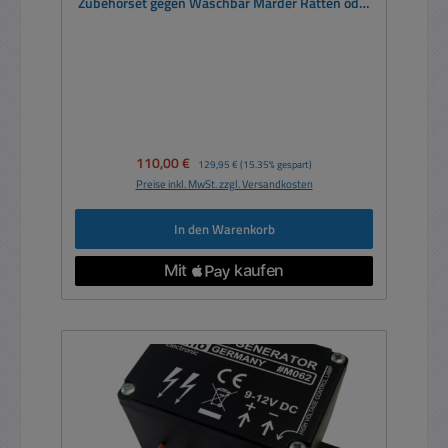
Zubehörset gegen Waschbär Marder Ratten oder
als Weidezaun
Verkaufspreis:
110,00 €
Regulärer Preis:
129,95 €
(15.35% gespart)
Preise inkl. MwSt. zzgl. Versandkosten
In den Warenkorb