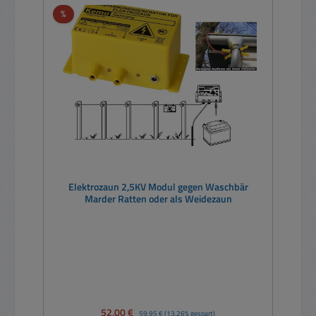
Rabatt
%
Elektrozaun 2,5KV Modul gegen Waschbär
Marder Ratten oder als Weidezaun
Verkaufspreis:
52,00 €
Regulärer Preis:
59,95 €
(13.26% gespart)