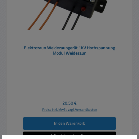
Elektrozaun Weidezaungerät 1KV Hochspannung
Modul Weidezaun
Regulärer Preis:
20,50 €
Preise inkl. MwSt. zzgl. Versandkosten
In den Warenkorb