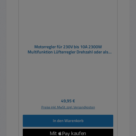
Motorregler für 230V bis 10A 2300W
Multifunktion Lüfterregler Drehzahl oder als
Dimmer über Poti oder 0-10V oder PWM-Signal
Regulärer Preis:
49,95 €
Preise inkl. MwSt. zzgl. Versandkosten
In den Warenkorb