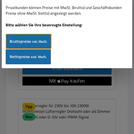
Lüfterregler oder als Dimmer Modul
Privatkunden können Preise mit MwSt. (brutto) und Geschäftskunden
Preise ohne MwSt. (netto) angezeigt werden.
Bitte wählen Sie Ihre bevorzugte Einstellung:
Bruttopreise
inkl. MwSt.
Regulärer Preis:
29,95 €
Preise inkl. MwSt. zzgl. Versandkosten
Nettopreise
exkl. MwSt.
In den Warenkorb
Tipp
Neu