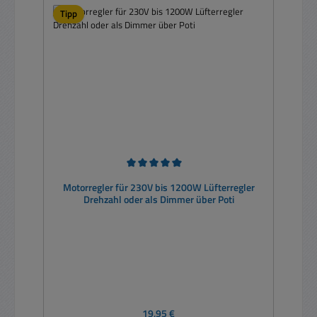
Tipp
Durchschnittliche Bewertung von 5 von 5 Sternen
Motorregler für 230V bis 1200W Lüfterregler
Drehzahl oder als Dimmer über Poti
Regulärer Preis:
19,95 €