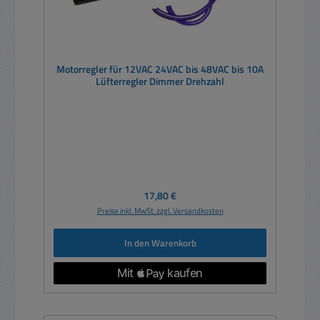
Motorregler für 12VAC 24VAC bis 48VAC bis 10A
Lüfterregler Dimmer Drehzahl
Regulärer Preis:
17,80 €
Preise inkl. MwSt. zzgl. Versandkosten
In den Warenkorb