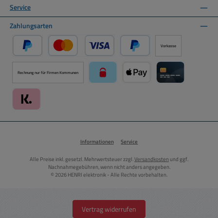
Service
Zahlungsarten
Vorkasse
PayPal
Kredit- oder Debitkarte über PayPal
Später Bezahlen über PayPal
Rechnung nur für Firmen Kommunen
paysafecard über Mollie Zahlungssystem
Apple Pay über Mollie Zahlu
Kreditkarte über
Klarna über Mollie Zahlungssystem
Informationen
Service
Alle Preise inkl. gesetzl. Mehrwertsteuer zzgl.
Versandkosten
und ggf.
Nachnahmegebühren, wenn nicht anders angegeben.
© 2026 HENRI elektronik - Alle Rechte vorbehalten.
Vertrag widerrufen