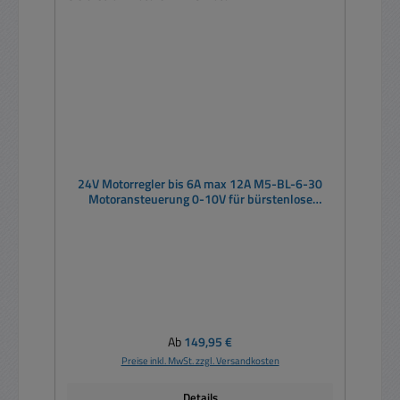
24V Motorregler bis 6A max 12A M5-BL-6-30
Motoransteuerung 0-10V für bürstenlose
Gleichstrommotoren BLDC Motor
Regulärer Preis:
Ab
149,95 €
Preise inkl. MwSt. zzgl. Versandkosten
Details