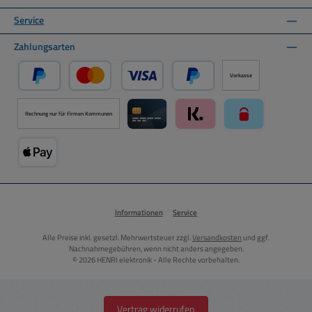
Service
Zahlungsarten
Vorkasse
PayPal
Kredit- oder Debitkarte über PayPal
Später Bezahlen über PayPal
Rechnung nur für Firmen Kommunen
Kreditkarte über Mollie Zahlungssystem
Klarna über Mollie Zahlungss
paysafecard über
Apple Pay über Mollie Zahlungssystem
Informationen
Service
Alle Preise inkl. gesetzl. Mehrwertsteuer zzgl.
Versandkosten
und ggf.
Nachnahmegebühren, wenn nicht anders angegeben.
© 2026 HENRI elektronik - Alle Rechte vorbehalten.
Vertrag widerrufen