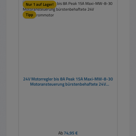
Nur 1 auf Lager!
Tipp
24V Motorregler bis 8A Peak 15A Maxi-MW-8-30
Motoransteuerung bürstenbehaftete 24V
Gleichstrommotor
Regulärer Preis:
Ab
74,95 €