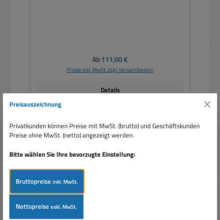
Regulärer Preis:
Ab
111,00 €
Preise inkl. MwSt. zzgl. Versandkosten
Details
Preisauszeichnung
Privatkunden können Preise mit MwSt. (brutto) und Geschäftskunden
Preise ohne MwSt. (netto) angezeigt werden.
Tipp
Bitte wählen Sie Ihre bevorzugte Einstellung:
Bruttopreise
inkl. MwSt.
Nettopreise
exkl. MwSt.