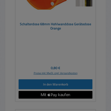
Schalterdose 68mm Hohlwanddose Gerätedose
Orange
Regulärer Preis:
0,80 €
Preise inkl. MwSt. zzgl. Versandkosten
In den Warenkorb