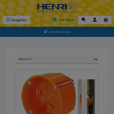
Zum Hauptinhalt springen
Navigation
inkl. MwSt.
schneller Versand