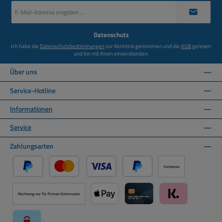
E-
Mail-
Adresse
*
Datenschutz
Ich habe die
Datenschutzbestimmungen
zur Kenntnis genommen und die
AGB
gelesen
und bin mit ihnen einverstanden.
Über uns
Service-Hotline
Informationen
Service
Zahlungsarten
Vorkasse
PayPal
Kredit- oder Debitkarte über PayPal
Später Bezahlen über PayPal
Rechnung nur für Firmen Kommunen
Apple Pay über Mollie Zahlungssystem
Kreditkarte über Mollie Zahl
Klarna über Moll