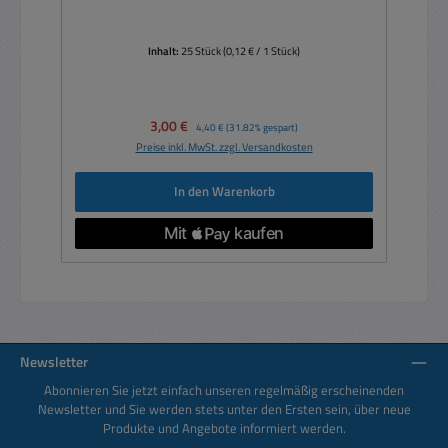
Inhalt:
25 Stück
(0,12 € / 1 Stück)
Verkaufspreis:
3,00 €
Regulärer Preis:
4,40 €
(31.82% gespart)
Preise inkl. MwSt. zzgl. Versandkosten
In den Warenkorb
Newsletter
Abonnieren Sie jetzt einfach unseren regelmäßig erscheinenden
Newsletter und Sie werden stets unter den Ersten sein, über neue
Produkte und Angebote informiert werden.