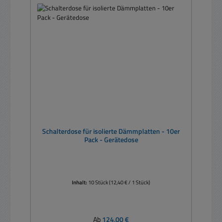
Schalterdose für isolierte Dämmplatten - 10er
Pack - Gerätedose
Inhalt:
10 Stück
(12,40 € / 1 Stück)
Regulärer Preis:
Ab
124,00 €