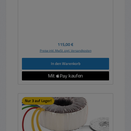
Regulärer Preis:
115,00 €
Preise inkl. MwSt. zzgl. Versandkosten
In den Warenkorb
Nur 3 auf Lager!