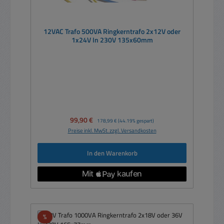
12VAC Trafo 500VA Ringkerntrafo 2x12V oder
1x24V In 230V 135x60mm
Verkaufspreis:
99,90 €
Regulärer Preis:
178,99 €
(44.19% gespart)
Preise inkl. MwSt. zzgl. Versandkosten
In den Warenkorb
Rabatt
%