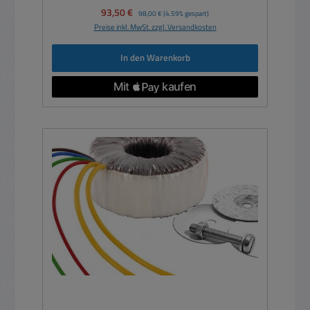
Verkaufspreis:
93,50 €
Regulärer Preis:
98,00 €
(4.59% gespart)
Preise inkl. MwSt. zzgl. Versandkosten
In den Warenkorb