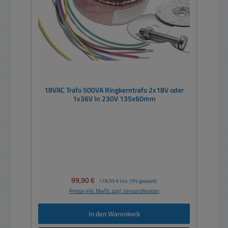
18VAC Trafo 500VA Ringkerntrafo 2x18V oder
1x36V In 230V 135x60mm
Verkaufspreis:
99,90 €
Regulärer Preis:
178,99 €
(44.19% gespart)
Preise inkl. MwSt. zzgl. Versandkosten
In den Warenkorb