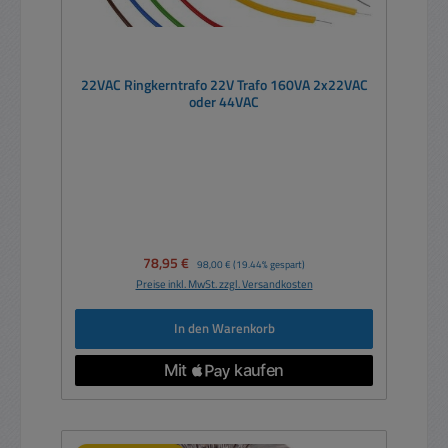
22VAC Ringkerntrafo 22V Trafo 160VA 2x22VAC
oder 44VAC
Verkaufspreis:
78,95 €
Regulärer Preis:
98,00 €
(19.44% gespart)
Preise inkl. MwSt. zzgl. Versandkosten
In den Warenkorb