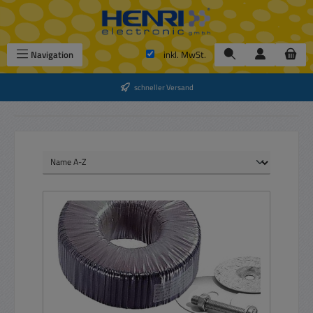
Zum Hauptinhalt springen
Navigation
inkl. MwSt.
schneller Versand