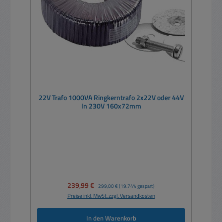
22V Trafo 1000VA Ringkerntrafo 2x22V oder 44V
In 230V 160x72mm
Verkaufspreis:
239,99 €
Regulärer Preis:
299,00 €
(19.74% gespart)
Preise inkl. MwSt. zzgl. Versandkosten
In den Warenkorb