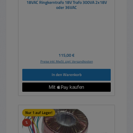
18VAC Ringkerntrafo 18V Trafo 300VA 2x18V
oder 36VAC
Regulärer Preis:
115,00 €
Preise inkl. MwSt. zzgl. Versandkosten
In den Warenkorb
Nur 1 auf Lager!
Rabatt
%