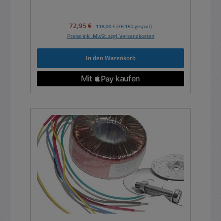
Verkaufspreis:
72,95 €
Regulärer Preis:
118,00 €
(38.18% gespart)
Preise inkl. MwSt. zzgl. Versandkosten
In den Warenkorb