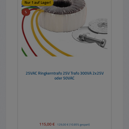
Nur 1 auf Lager!
Rabatt
%
25VAC Ringkerntrafo 25V Trafo 300VA 2x25V
oder 50VAC
Verkaufspreis:
115,00 €
Regulärer Preis:
129,00 €
(10.85% gespart)