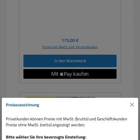
Regulärer Preis:
175,00 €
Preise inkl. MwSt. zzgl. Versandkosten
In den Warenkorb
Nur 2 auf Lager!
Preisauszeichnung
Rabatt
%
Privatkunden können Preise mit MwSt. (brutto) und Geschäftskunden
Preise ohne MwSt. (netto) angezeigt werden.
Bitte wählen Sie Ihre bevorzugte Einstellung: