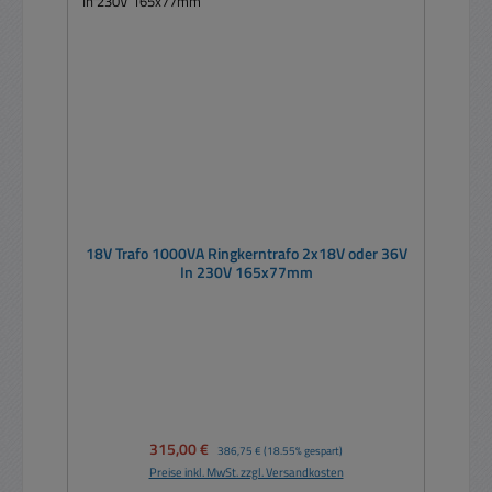
18V Trafo 1000VA Ringkerntrafo 2x18V oder 36V
In 230V 165x77mm
Verkaufspreis:
315,00 €
Regulärer Preis:
386,75 €
(18.55% gespart)
Preise inkl. MwSt. zzgl. Versandkosten