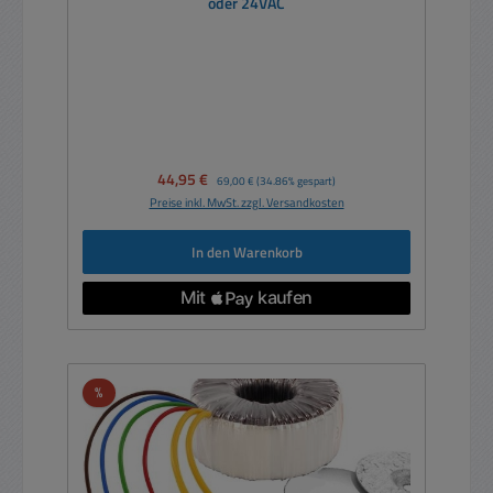
oder 24VAC
Verkaufspreis:
44,95 €
Regulärer Preis:
69,00 €
(34.86% gespart)
Preise inkl. MwSt. zzgl. Versandkosten
In den Warenkorb
Rabatt
%