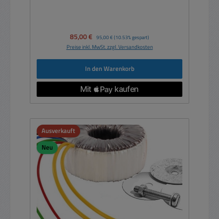
Verkaufspreis:
85,00 €
Regulärer Preis:
95,00 €
(10.53% gespart)
Preise inkl. MwSt. zzgl. Versandkosten
In den Warenkorb
Ausverkauft
Neu