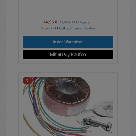
Verkaufspreis:
44,95 €
Regulärer Preis:
59,00 €
(23.81% gespart)
Preise inkl. MwSt. zzgl. Versandkosten
In den Warenkorb
Rabatt
%