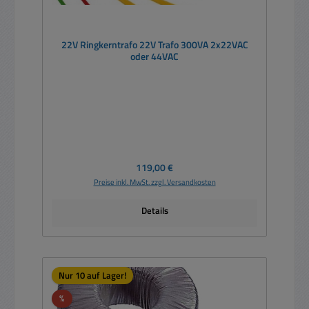
22V Ringkerntrafo 22V Trafo 300VA 2x22VAC
oder 44VAC
Regulärer Preis:
119,00 €
Preise inkl. MwSt. zzgl. Versandkosten
Details
Nur 10 auf Lager!
Rabatt
%