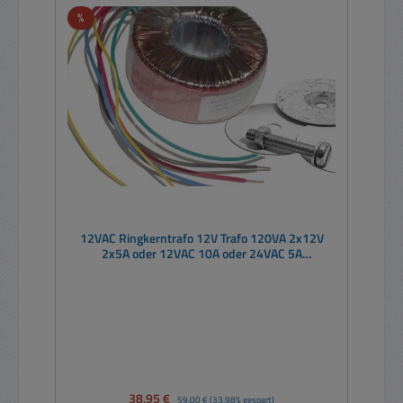
Rabatt
%
12VAC Ringkerntrafo 12V Trafo 120VA 2x12V
2x5A oder 12VAC 10A oder 24VAC 5A
verwendbar
Verkaufspreis:
38,95 €
Regulärer Preis:
59,00 €
(33.98% gespart)