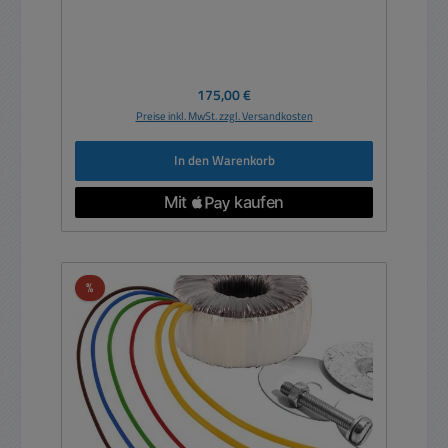
Regulärer Preis:
175,00 €
Preise inkl. MwSt. zzgl. Versandkosten
In den Warenkorb
Rabatt
%