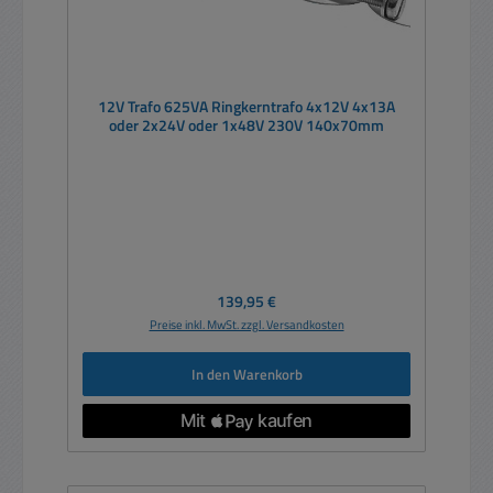
12V Trafo 625VA Ringkerntrafo 4x12V 4x13A
oder 2x24V oder 1x48V 230V 140x70mm
Regulärer Preis:
139,95 €
Preise inkl. MwSt. zzgl. Versandkosten
In den Warenkorb