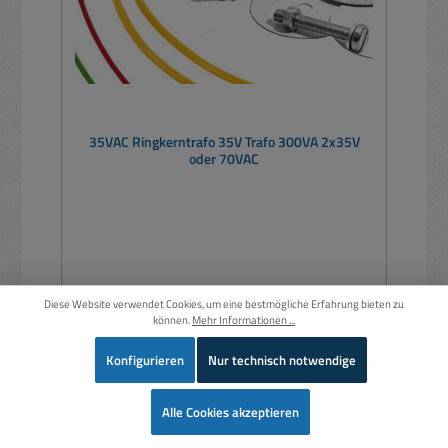
35VAC Ringkerntrafo 35V Trafo 300VA 2x35V
oder 70VAC
Diese Website verwendet Cookies, um eine bestmögliche Erfahrung bieten zu
Regulärer Preis:
115,00 €
können.
Mehr Informationen ...
Preise inkl. MwSt. zzgl. Versandkosten
Konfigurieren
Nur technisch notwendige
In den Warenkorb
Wer
Alle Cookies akzeptieren