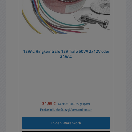
12VAC Ringkerntrafo 12V Trafo 50VA 2x12V oder
24VAC
Verkaufspreis:
31,95 €
Regulärer Preis:
44,95 €
(28.92% gespart)
Preise inkl. MwSt. zzgl. Versandkosten
In den Warenkorb