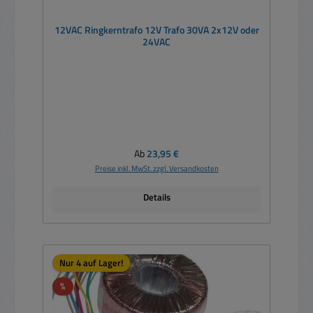
12VAC Ringkerntrafo 12V Trafo 30VA 2x12V oder
24VAC
Regulärer Preis:
Ab
23,95 €
Preise inkl. MwSt. zzgl. Versandkosten
Details
Nur 4 auf Lager!
Rabatt
%