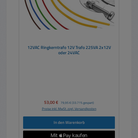
12VAC Ringkerntrafo 12V Trafo 225VA 2x12V
oder 24VAC
Verkaufspreis:
53,00 €
Regulärer Preis:
79,95 €
(33.71% gespart)
Preise inkl. MwSt. zzgl. Versandkosten
In den Warenkorb