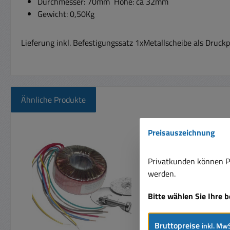
Durchmesser: 70mm Höhe: ca 32mm
Gewicht: 0,50Kg
Lieferung inkl. Befestigungssatz 1xMetallscheibe als Druck
Ähnliche Produkte
Produktgalerie überspringen
Preisauszeichnung
Privatkunden können Pr
werden.
Bitte wählen Sie Ihre 
Bruttopreise
inkl. MwS