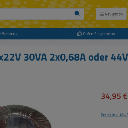
Navigation
e Beratung
Rufen Sie gerne an
2x22V 30VA 2x0,68A oder 44
Verkaufspreis:
34,95 €
Preise inkl. Mw