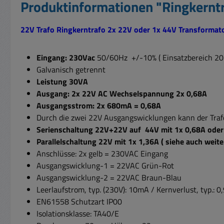
Produktinformationen "Ringkern
22V Trafo Ringkerntrafo 2x 22V oder 1x 44V Transformat
Eingang: 230Vac
50/60Hz +/-10% ( Einsatzbereich 207
Galvanisch getrennt
Leistung 30VA
Ausgang: 2x 22V AC Wechselspannung 2x 0,68A
Ausgangsstrom: 2x 680mA = 0,68A
Durch die zwei 22V Ausgangswicklungen kann der Trafo
Serienschaltung 22V+22V auf 44V mit 1x 0,68A ode
Parallelschaltung 22V mit 1x 1,36A ( siehe auch weite
Anschlüsse: 2x gelb = 230VAC Eingang
Ausgangswicklung-1 = 22VAC Grün-Rot
Ausgangswicklung-2 = 22VAC Braun-Blau
Leerlaufstrom, typ. (230V): 10mA / Kernverlust, typ.: 
EN61558 Schutzart IP00
Isolationsklasse: TA40/E