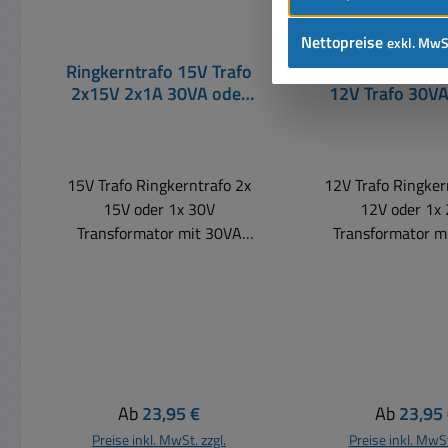
Nettopreise
exkl. MwS
Ringkerntrafo 15V Trafo
12VAC Ringker
2x15V 2x1A 30VA oder
12V Trafo 30V
30V Eing 230V
oder 24V
78x30mm
15V Trafo Ringkerntrafo 2x
12V Trafo Ringker
15V oder 1x 30V
12V oder 1x
Transformator mit 30VA
Transformator m
Leistung Eingang:
Leistung Eingang:
230Vac 50/60Hz +/-10% (
230Vac 50/60Hz 
Einsatzbereich
Einsatzbere
207....253VAC) Galvanisch
207....253VAC) Ga
getrennt Leistung 30VA
getrennt Leistu
Ausgang: 2x 15V AC
Ausgang: 2x 1
Wechselspannung 2x 1,0A
Wechselspannung 
Regulärer Preis:
Regulärer 
Ab
23,95 €
Ab
23,95
Ausgangsstrom: 2x 1000mA
Ausgangsstrom: 2
Preise inkl. MwSt. zzgl.
Preise inkl. MwSt