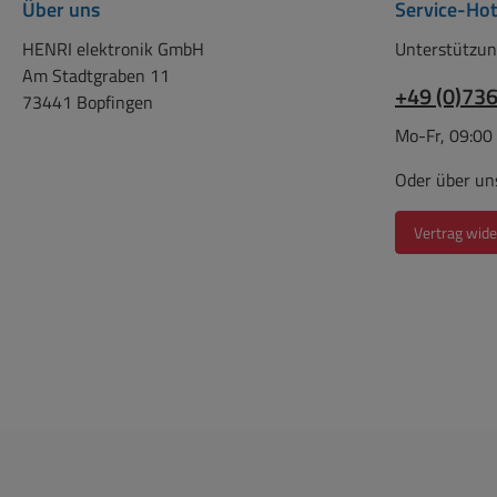
Über uns
Service-Hot
Befestigungssatz
Prim.-Sek. 4,
1xMetallscheibe als
Durchmesser: 70
HENRI elektronik GmbH
Unterstützun
Druckplatte, 2xGummiringe
ca 32mm Gewicht:
Am Stadtgraben 11
zur Isolation
Lieferung in
+49 (0)73
73441 Bopfingen
Befestigungs
Mo-Fr, 09:00
1xMetallscheib
Druckplatte, 2xG
Oder über un
zur Isolati
Vertrag wide