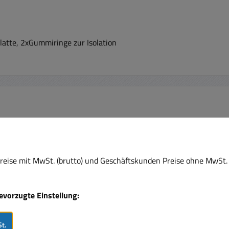
platte, 2xGummiringe zur Isolation
Rabatt
%
eise mit MwSt. (brutto) und Geschäftskunden Preise ohne MwSt. 
bevorzugte Einstellung:
t.