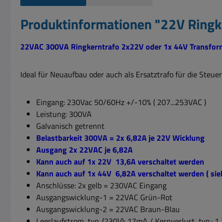
Produktinformationen "22V Ring
22VAC 300VA Ringkerntrafo 2x22V oder 1x 44V Transform
Ideal für Neuaufbau oder auch als Ersatztrafo für die Steu
Eingang: 230Vac 50/60Hz +/-10% ( 207...253VAC )
Leistung: 300VA
Galvanisch getrennt
Belastbarkeit 300VA = 2x 6,82A je 22V Wicklung
Ausgang 2x 22VAC je 6,82A
Kann auch auf 1x 22V 13,6A verschaltet werden
Kann auch auf 1x 44V 6,82A verschaltet werden ( sieh
Anschlüsse: 2x gelb = 230VAC Eingang
Ausgangswicklung-1 = 22VAC Grün-Rot
Ausgangswicklung-2 = 22VAC Braun-Blau
Leerlaufstrom, typ. (230V): 17mA / Kernverlust, typ.: 