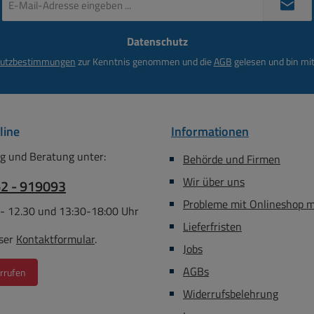
Mail-
gang
Adresse
ng-1 =
Datenschutz
*
-Rot
utzbestimmungen
zur Kenntnis genommen und die
AGB
gelesen und bin mit
ng-2 =
-Blau
. (230V):
t, typ.:
line
Informationen
t IP00
: TA40/E
g und Beratung unter:
Behörde und Firmen
r: 160mm
Wir über uns
 Gewicht:
62 - 919093
Probleme mit Onlineshop 
 - 12.30 und 13:30-18:00 Uhr
Lieferfristen
ser
Kontaktformular
.
Jobs
AGBs
rrufen
Widerrufsbelehrung