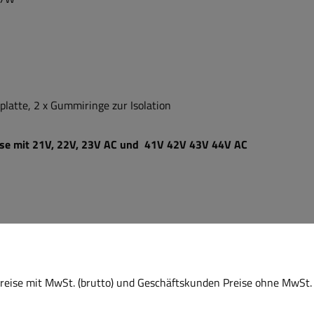
platte, 2 x Gummiringe zur Isolation
asse mit 21V, 22V, 23V AC und 41V 42V 43V 44V AC
eise mit MwSt. (brutto) und Geschäftskunden Preise ohne MwSt. 