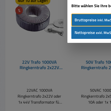
Nur 10 auf Lager!
Nur 4 auf Lager!
Bitte wählen Sie Ihre 
Rabatt
Rabatt
%
%
Bruttopreise
inkl. MwS
Nettopreise
exkl. MwS
22V Trafo 1000VA
50V Trafo 1
Ringkerntrafo 2x22V
Ringkerntrafo 2
oder 44V In 230V
10A oder 100V
160x72mm
230V 160x
22VAC 1000VA
50VAC 100
Ringkerntrafo 2x22V oder
Ringkerntrafo 2x
1x 44V Transformator für
10A oder 1x 
Anwendungen aller Art
Transformator