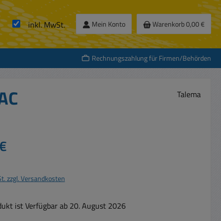
inkl. MwSt.
Mein Konto
Warenkorb
0,00 €
Rechnungszahlung für Firmen/Behörden
VAC
Talema
s:
€
St. zzgl. Versandkosten
ukt ist Verfügbar ab 20. August 2026