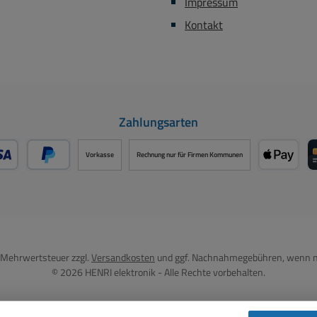
Impressum
Kontakt
Zahlungsarten
Vorkasse
Rechnung nur für Firmen Kommunen
- oder Debitkarte über PayPal
Später Bezahlen über PayPal
Apple P
l. Mehrwertsteuer zzgl.
Versandkosten
und ggf. Nachnahmegebühren, wenn n
© 2026 HENRI elektronik - Alle Rechte vorbehalten.