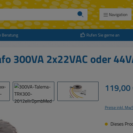
Navigation
e Beratung
Rufen Sie gerne an
rafo 300VA 2x22VAC oder 44
Regulärer Prei
119,00 
Preise inkl. Mw
Dieses Prod