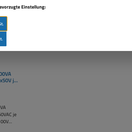
bevorzugte Einstellung:
t.
t.
000VA
x50V je
 Out In
72mm
0VA
50VAC je
100V
 für