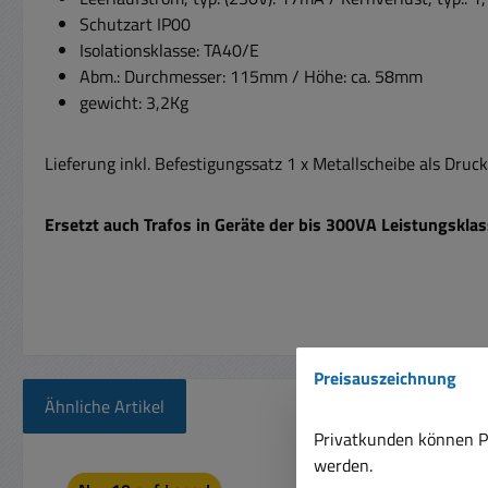
Schutzart IP00
Isolationsklasse: TA40/E
Abm.: Durchmesser: 115mm / Höhe: ca. 58mm
gewicht: 3,2Kg
Lieferung inkl. Befestigungssatz
1 x Metallscheibe als Druck
Ersetzt auch Trafos in Geräte der bis 300VA Leistungskl
Preisauszeichnung
Ähnliche Artikel
Privatkunden können Pr
werden.
Produktgalerie überspringen