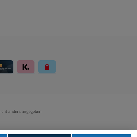
ay über Mollie Zahlungssystem
Kreditkarte über Mollie Zahlungssystem
Klarna über Mollie Zahlungssystem
paysafecard über Mollie Zahlungssystem
icht anders angegeben.