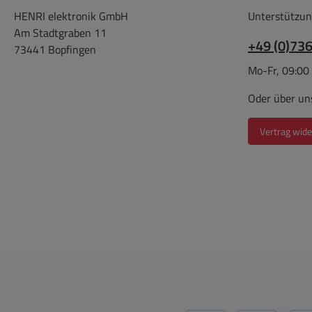
) Bei Betrieb für 15VAC -- 0
1xMetallscheib
HENRI elektronik GmbH
Unterstützun
-- 15VAC PS für den
Druckplatte, 2xG
Am Stadtgraben 11
Mittelabgriff ( 0_) sind die
zur Isolati
+49 (0)73
73441 Bopfingen
Farben Orange und Schwarz
Mo-Fr, 09:00
zusammen zu klemmen
Leerlaufstrom, typisch bei
Oder über un
230VAC 50Hz = 8,5mAmax
Leistung 120 VA ( 2x 60VA
Vertrag wide
= 2x 15VAC ) Kernverlust,
typ. 0,76 W Kupferverlust,
typ. (120°C) 13,9
WApprobationen ENEC05 +
Kema EN61558
Keur Testing in accordance
to EN61558, EN60065 and
Directive 2014/35/EUFully
RoHS & REACH
Compliant Abmessungen :
DM ca.93-96mm Höhe 45-