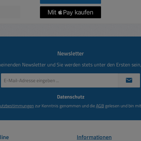
gen kann
ie folgt
rden.
 15V+15V
,0A oder
 15V mit
ch weitere
Newsletter
e: 2x gelb
gang
heinenden Newsletter und Sie werden stets unter den Ersten sei
ng-1 =
-Rot
E-
Mail-
ng-2 =
Adresse
-Blau
Datenschutz
*
rt IP00
utzbestimmungen
zur Kenntnis genommen und die
AGB
gelesen und bin mit
: TA40/E
mm Höhe:
: 0,50Kg
kl.
line
Informationen
satz