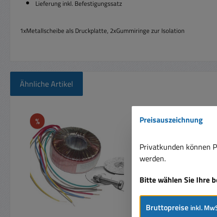
Lieferung inkl. Befestigungssatz
1xMetallscheibe als Druckplatte, 2xGummiringe zur Isolation
Ähnliche Artikel
Produktgalerie überspringen
Preisauszeichnung
Rabatt
%
Privatkunden können Pr
werden.
Bitte wählen Sie Ihre 
Bruttopreise
inkl. MwS