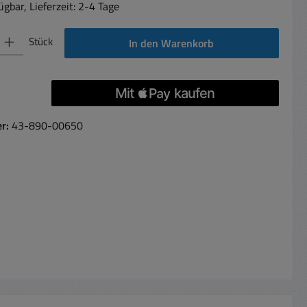
gbar, Lieferzeit: 2-4 Tage
 Gib den gewünschten Wert ein oder benutze die Schaltflächen um die Anzahl 
Stück
In den Warenkorb
er:
43-890-00650