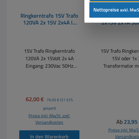
Nettopreise
exkl. MwS
Ringkerntrafo 15V Trafo
Ringkerntrafo 1
120VA 2x 15V 2x4A In
2x15V 2x1A 30
230V 95x45mm oder
30V Eing 2
1x30VAC 120W
78x30m
15V Trafo Ringkerntrafo
15V Trafo Ringker
120VA 2x 15Volt 2x 4A
15V oder 1x
Eingang: 230Vac 50Hz
Transformator m
Ausgang 2x 15V AC =
Leistung Eingang:
Wechselspannung
230Vac 50/60Hz 
Belastbarkeit je Ausgang 4A
Einsatzbere
( 2x4A ) Leistung: 120VA
207....253VAC) Ga
Verkaufspreis:
Regulärer Preis:
62,00 €
79,00 €
(21.52%
Kann auch auf 30V
getrennt Leistu
gespart)
verschaltet werden, da
Ausgang: 2x 1
Preise inkl. MwSt. zzgl.
Ausgang 2x 15V je 60VA
Wechselspannung
Regulärer 
Ab
23,95
Versandkosten
Galvanisch getrennt
Ausgangsstrom: 2
Preise inkl. MwSt
Durchmesser: 95mm x Höhe
= 1,0A Durch die 
In den Warenkorb
Versandkost