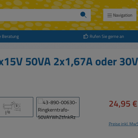
Navigation
e Beratung
Rufen Sie gerne an
2x15V 50VA 2x1,67A oder 30
Verkaufspreis:
24,95 €
Preise inkl. Mw