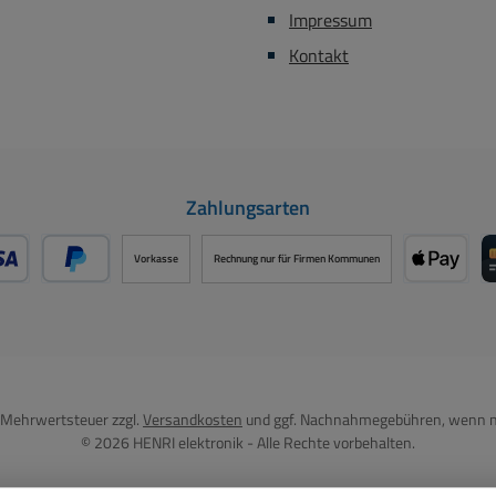
Impressum
Kontakt
Zahlungsarten
Vorkasse
Rechnung nur für Firmen Kommunen
- oder Debitkarte über PayPal
Später Bezahlen über PayPal
Apple P
l. Mehrwertsteuer zzgl.
Versandkosten
und ggf. Nachnahmegebühren, wenn n
© 2026 HENRI elektronik - Alle Rechte vorbehalten.