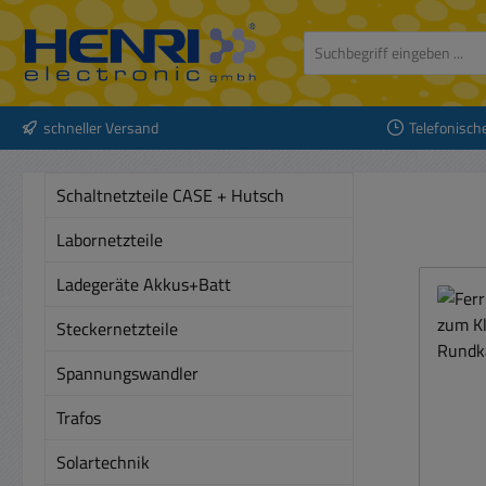
 Hauptinhalt springen
Zur Suche springen
Zur Hauptnavigation springen
schneller Versand
Telefonisch
Schaltnetzteile CASE + Hutsch
Labornetzteile
Ladegeräte Akkus+Batt
Steckernetzteile
Spannungswandler
Trafos
Solartechnik