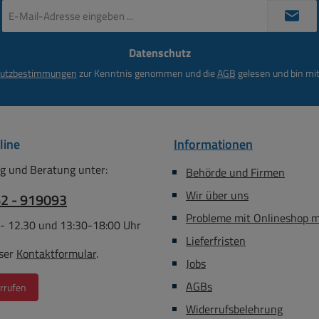
Ohm bei 25Mhz / < 130-
E-
Mail-
100Mhz Abmessungen: Länge max
Adresse
43mm Durchmesser max 23mm
Datenschutz
*
Durchmesser innen: 9,5mm Id
utzbestimmungen
zur Kenntnis genommen und die
AGB
gelesen und bin mit
für Kabel mit Durchmesser
= 9,0mm
line
Informationen
g und Beratung unter:
Behörde und Firmen
Wir über uns
62 - 919093
Probleme mit Onlineshop 
 - 12.30 und 13:30-18:00 Uhr
Lieferfristen
ser
Kontaktformular
.
Jobs
AGBs
rrufen
Widerrufsbelehrung