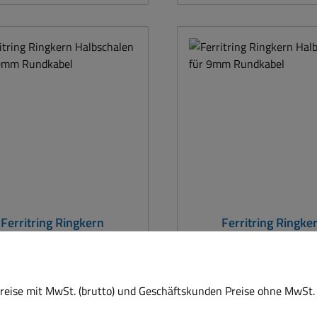
nststoffgehgehäuse zum
25Mhz / 226-Ohm bei 
lappen Ferrit Halbschalen
ern zum Aufklipsen Bauform:
80-Ohm siehe Tabelle
messungen Länge 35mm
rchmesser zugeklapt ca
4 mm (+/- 1
 Ideal für Kabel mit
messer 6-9mm Gewicht: 22g
Ferritring Ringkern
Ferritring Ringke
albschalen für 7,0mm
Halbschalen für 
Rundkabel
Rundkabel
eise mit MwSt. (brutto) und Geschäftskunden Preise ohne MwSt. 
 Ringkern zum Entstören Mit
Ferrit Ringkern zum Ent