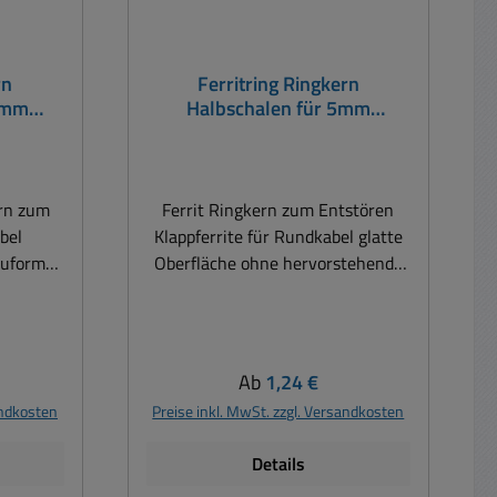
rn
Ferritring Ringkern
10mm
Halbschalen für 5mm
Rundkabel
ern zum
Ferrit Ringkern zum Entstören
abel
Klappferrite für Rundkabel glatte
auform
Oberfläche ohne hervorstehende
l Klapp-
Verschlüsse oder Scharniere zwei
ache
Ferrit-Halbschalen eingebettet in
glich
ein Kunststoffgehäuse für
hutz der
einfachste Schnappmontage, auch
is:
Regulärer Preis:
Ab
1,24 €
 nach UL
nachträglich die Kabelführung
andkosten
Preise inkl. MwSt. zzgl. Versandkosten
kig
vereinfacht die Wicklung und
23x24mm
verhindert ein Einklemmen Mit
Details
m bei
Kunststoffgehäuse zum