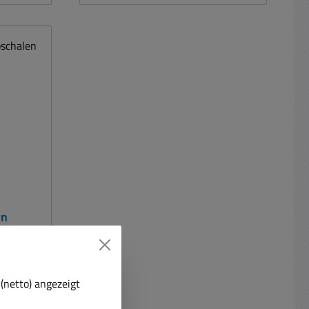
100Mhz
Aufklappen Bauform: rund
Gehäues: PA66 UL94V-0 Kern
Weichferrit Impedanz: < 60-Ohm
bei 25Mhz / < 120-Ohm 100Mhz
Abmessungen: L:28mm
Durchmesser 16mm Durchmesser
innen: 5,0mm Ideal für Kabel mit
Durchmesser 4,0 bis 5,0mm
rn
9mm
(netto) angezeigt
stören