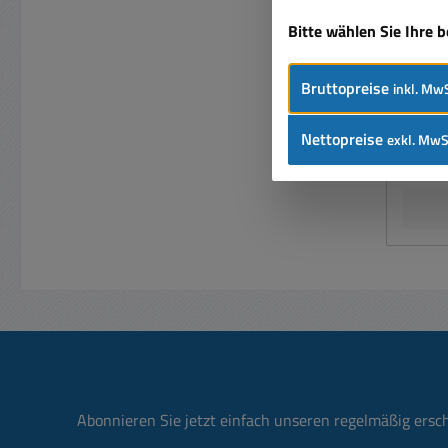
Kuns
Bau
Bitte wählen Sie Ihre 
Bruttopreise
inkl. MwS
Nettopreise
exkl. MwS
Preise
Abonnieren Sie jetzt einfach unseren regelmäßig ersc