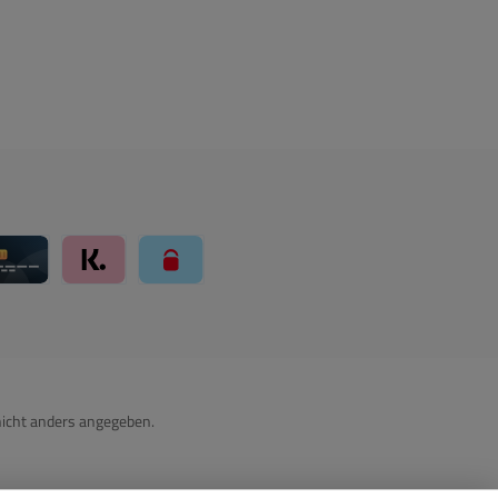
ay über Mollie Zahlungssystem
Kreditkarte über Mollie Zahlungssystem
Klarna über Mollie Zahlungssystem
paysafecard über Mollie Zahlungssystem
icht anders angegeben.