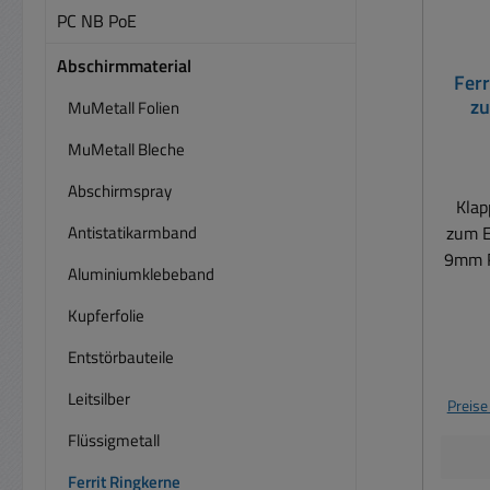
PC NB PoE
Abschirmmaterial
Ferr
zu
MuMetall Folien
MuMetall Bleche
Abschirmspray
Klap
Antistatikarmband
zum E
9mm Rundkab
Aluminiumklebeband
ohne 
ode
Kupferfolie
Halb
Entstörbauteile
Kunst
Leitsilber
Preise
nach
Flüssigmetall
ver
verh
Ferrit Ringkerne