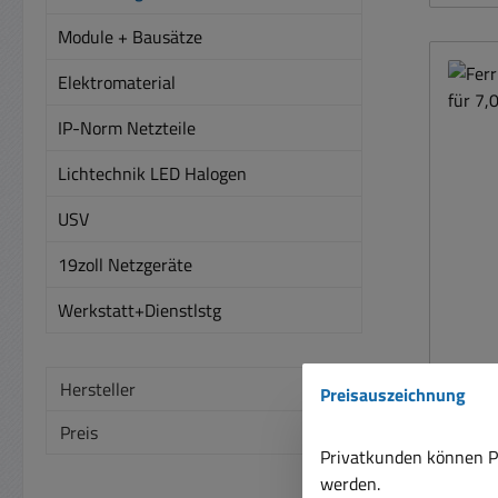
Ku
Aufk
Module + Bausätze
Ringk
Elektromaterial
rund Kern Weichferrit Impedanz: <
IP-Norm Netzteile
Ab
Du
Lichtechnik LED Halogen
19,5mm Höhe ca. 17,
USV
mm)
Durch
19zoll Netzgeräte
Werkstatt+Dienstlstg
H
Hersteller
Preisauszeichnung
Preis
Privatkunden können Pr
Ferrit
werden.