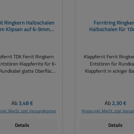
it Ringkern Halbschalen
Ferritring Ringke
m Klipsen auf 6-9mm
Halbschalen für 
Rundkabel
Rundkabel
pferrit TDK Ferrit Ringkern
Klappferrit Ferrit Ringk
ntstören Klappferrite für 6-
Entstören für Rundk
el glatte Oberfläche
Klappferrit in eckiger B
hervorstehende Verschlüsse
Klappferrite für Rundkabe
r Scharniere zwei Ferrit-
Konstruktion für einf
schalen eingebettet in ein
Montage, auch nachträ
stoffgehäuse für einfachste
Kunststoffgehäuse zum Sc
Regulärer Preis:
Regulärer Pre
Ab
3,48 €
Ab
2,30 €
Schnappmontage, auch
Ferrite selbstverlöschend
 inkl. MwSt. zzgl. Versandkosten
Preise inkl. MwSt. zzgl. Vers
träglich die Kabelführung
94 V-2 Bauform: ec
einfacht die Wicklung und
Abmessungen: L: 33mm 
Details
Details
indert ein Einklemmen Mit
Impendanz: ca 150-Oh