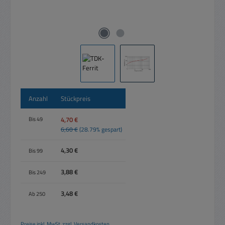
Anzahl
Stückpreis
4,70 €
Bis
49
6,60 €
(28.79% gespart)
4,30 €
Bis
99
3,88 €
Bis
249
3,48 €
Ab
250
Preise inkl. MwSt. zzgl. Versandkosten