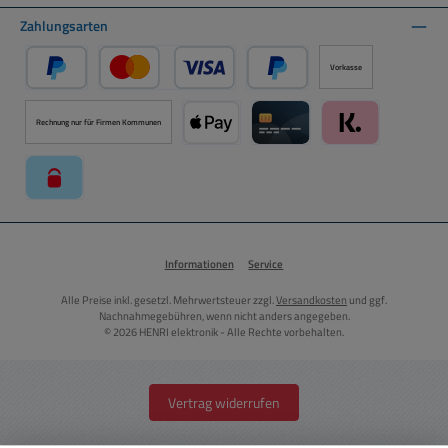
Zahlungsarten
Vorkasse
PayPal
Kredit- oder Debitkarte über PayPal
Später Bezahlen über PayPal
Rechnung nur für Firmen Kommunen
Apple Pay über Mollie Zahlungssystem
Kreditkarte über Mollie Zahl
Klarna über Moll
paysafecard über Mollie Zahlungssystem
Informationen
Service
Alle Preise inkl. gesetzl. Mehrwertsteuer zzgl.
Versandkosten
und ggf.
Nachnahmegebühren, wenn nicht anders angegeben.
© 2026 HENRI elektronik - Alle Rechte vorbehalten.
Vertrag widerrufen