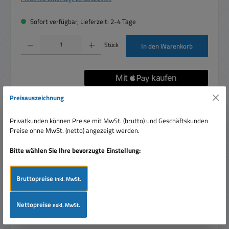
Sofort verfügbar, Lieferzeit: 2-4 Tage
Produkt Anzahl: Gib den gewünschten Wert ein oder benutze die Schaltflächen um die 
Stück
In den Warenkorb
Artikelnummer:
35-660-00160
Preisauszeichnung
Privatkunden können Preise mit MwSt. (brutto) und Geschäftskunden
Preise ohne MwSt. (netto) angezeigt werden.
Beschreibung
Bitte wählen Sie Ihre bevorzugte Einstellung:
Klappferrit TDK Ferrit Ringkern zum Entstören Klappferrite
für 6-9mm Rundkabel glatte Oberfläche ohne
Bruttopreise
hervorstehende Versch…
Mehr
inkl. MwSt.
Bewertungen
Nettopreise
exkl. MwSt.