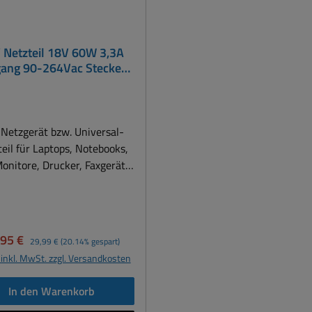
 Netzteil 18V 60W 3,3A
gang 90-264Vac Stecker
5,5x2,1mm
Netzgerät bzw. Universal-
eil für Laptops, Notebooks,
nitore, Drucker, Faxgeräte,
xterne Laufwerke, MSR,
nersysteme, Steuerungen,
ltungen usw. 18V Netzteil
 3,33A Netzgerät mit 3pol
kaufspreis:
Regulärer Preis:
,95 €
29,99 €
(20.14% gespart)
ltgerätebuchse ( Ersetzt
 inkl. MwSt. zzgl. Versandkosten
lich auch alle Netzteile mit
 1A oder 18V 2A oder 18V
In den Warenkorb
 und 18V 3A ) Kurzddaten: