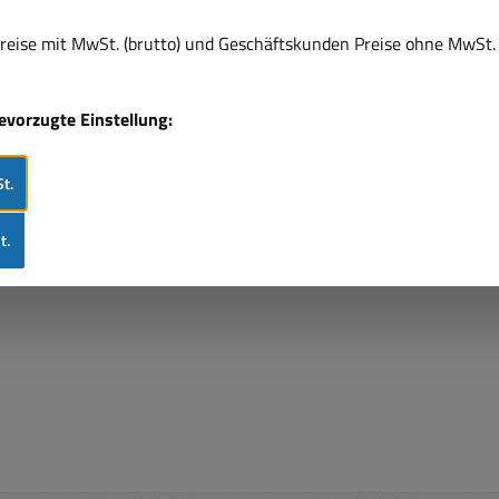
A Belastbarkeit Ausgang :
3,3A bis max. 60Watt
eise mit MwSt. (brutto) und Geschäftskunden Preise ohne MwSt. 
ohlstecker 5,5x2,1mm (
kontakt innen ) Ausgangs-
bevorzugte Einstellung:
ckverbinder: Hohlstecker
 (aussen) / 2,1mm (innen)
änge des Ausgangskabel
t.
1500mm = 1,5m
rspannungschutz Ausgang:
t.
.24,3V Leerlaufleistung, max.:
075W Restwelligkeit nur
 Wirkungsgrad: 89,5% Hold
 Time: 50ms ( 230Vac ) /
upTime 1000ms ( 230Vac )
seTime : 50ms ( 230Vac )
Eingang über 3pol
gerätebuchse C14 ( IEC320-
 Betriebstemperaturbereich:
....+70°C. Abmessungen L: