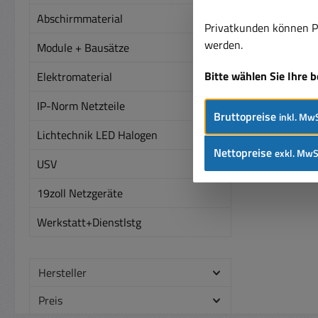
3330m
Abschirmmaterial
0-
Privatkunden können Pr
H
werden.
Module + Bausätze
+Plus
Bitte wählen Sie Ihre 
Elektromaterial
Ste
5,5mm
IP-Norm Netzteile
L
Bruttopreise
inkl. MwS
Lichtechnik LED Halogen
Übe
Nettopreise
exkl. MwS
18,9..
USV
0,
19zoll Netzgeräte
150mV
Up
Werkstatt+Dienstlstg
Set
Ri
Hersteller
Kalt
C14 )
Preis
-30