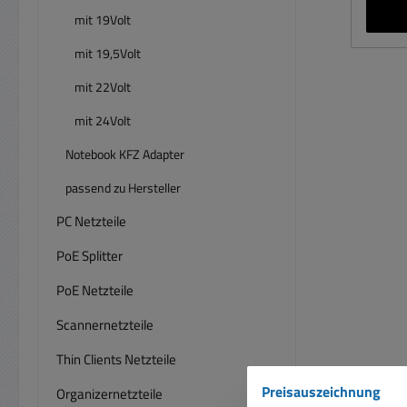
mit 19Volt
Gle
Net
mit 19,5Volt
ges
mit 22Volt
Ü
Übe
mit 24Volt
Ener
Notebook KFZ Adapter
Sich
EMV 
passend zu Hersteller
PC Netzteile
Leerl
LED
PoE Splitter
Tec
2
PoE Netzteile
Scannernetzteile
Au
9
Thin Clients Netzteile
135
Preisauszeichnung
Organizernetzteile
stab