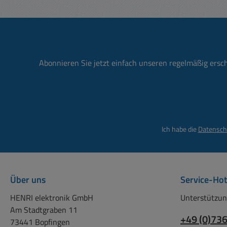
12
Gewicht: 
versc
pass
Abonnieren Sie jetzt einfach unseren regelmäßig ersc
679-
Kalt
Netzk
001
Kaltgeräte passen
Ich habe die
Datensch
2,1x
ist op
001
Über uns
Service-Hot
2,5x5,5m
Vib
HENRI elektronik GmbH
Unterstützun
Am Stadtgraben 11
EISA
+49 (0)73
73441 Bopfingen