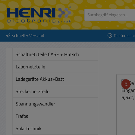
 Hauptinhalt springen
Zur Suche springen
Zur Hauptnavigation springen
schneller Versand
Telefonisch
Schaltnetzteile CASE + Hutsch
Labornetzteile
Ladegeräte Akkus+Batt
Rab
%
Steckernetzteile
Spannungswandler
Trafos
Solartechnik