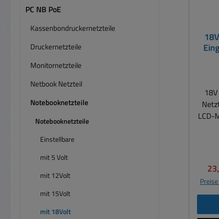
PC NB PoE
Kassenbondruckernetzteile
18V
Druckernetzteile
Ein
Monitornetzteile
Netbook Netzteil
18V 
Notebooknetzteile
Netzt
LCD-Mo
Notebooknetzteile
e
Rech
Einstellbare
Scha
mit 5 Volt
18V
Ver
23
Ka
mit 12Volt
Preise
natür
mit 15Volt
18V
2,5A
mit 18Volt