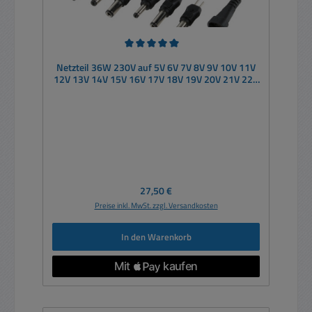
Durchschnittliche Bewertung von 5 von 5 Sternen
Netzteil 36W 230V auf 5V 6V 7V 8V 9V 10V 11V
12V 13V 14V 15V 16V 17V 18V 19V 20V 21V 22V
23V 24V
Regulärer Preis:
27,50 €
Preise inkl. MwSt. zzgl. Versandkosten
In den Warenkorb