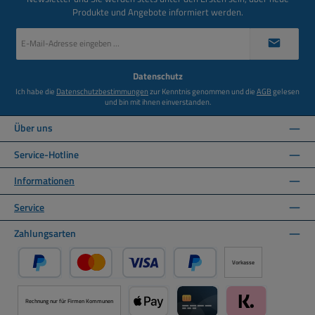
Produkte und Angebote informiert werden.
E-
Mail-
Adresse
*
Datenschutz
Ich habe die
Datenschutzbestimmungen
zur Kenntnis genommen und die
AGB
gelesen
und bin mit ihnen einverstanden.
Über uns
Service-Hotline
Informationen
Service
Zahlungsarten
Vorkasse
PayPal
Kredit- oder Debitkarte über PayPal
Später Bezahlen über PayPal
Rechnung nur für Firmen Kommunen