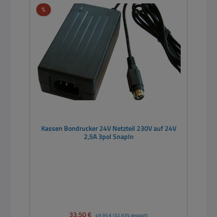
Rabatt
%
Kassen Bondrucker 24V Netzteil 230V auf 24V
2,5A 3pol SnapIn
Verkaufspreis:
33,50 €
Regulärer Preis:
49,95 €
(32.93% gespart)