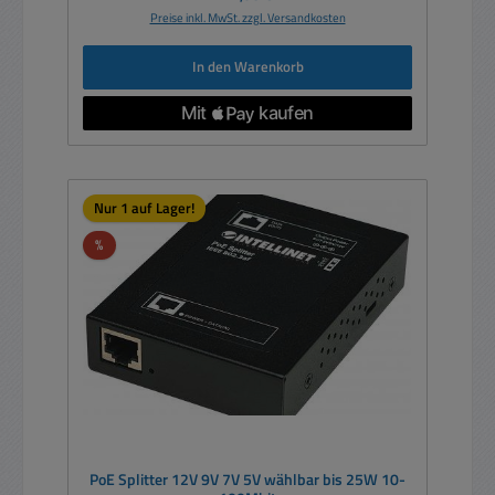
Preise inkl. MwSt. zzgl. Versandkosten
In den Warenkorb
Nur 1 auf Lager!
Rabatt
%
PoE Splitter 12V 9V 7V 5V wählbar bis 25W 10-