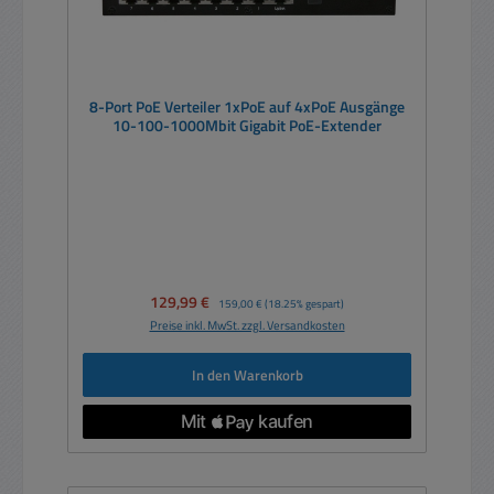
8-Port PoE Verteiler 1xPoE auf 4xPoE Ausgänge
10-100-1000Mbit Gigabit PoE-Extender
Verkaufspreis:
129,99 €
Regulärer Preis:
159,00 €
(18.25% gespart)
Preise inkl. MwSt. zzgl. Versandkosten
In den Warenkorb