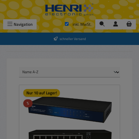
Zum Hauptinhalt springen
Navigation
inkl. MwSt.
schneller Versand
Nur 10 auf Lager!
Rabatt
%