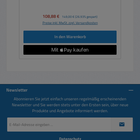
Verkaufspreis:
108,88 €
Regulärer Preis:
149,00 €
(26.93% gespart)
Preise inkl. MwSt. zzgl. Versandkosten
In den Warenkorb
Newsletter
Abonnieren Sie jetzt einfach unseren regelmäßig erscheinenden
Newsletter und Sie werden stets unter den Ersten sein, über neue
Produkte und Angebote informiert werden.
E-
Mail-
Adresse
*
Datenschutz