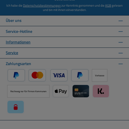
Ich habe die
Datenschutzbestimmungen
zur Kenntnis genommen und die
AGB
gelesen
und bin mit ihnen einverstanden.
Über uns
Service-Hotline
Informationen
Service
Zahlungsarten
Vorkasse
PayPal
Kredit- oder Debitkarte über PayPal
Später Bezahlen über PayPal
Rechnung nur für Firmen Kommunen
Apple Pay über Mollie Zahlungssystem
Kreditkarte über Mollie Zahl
Klarna über Moll
paysafecard über Mollie Zahlungssystem