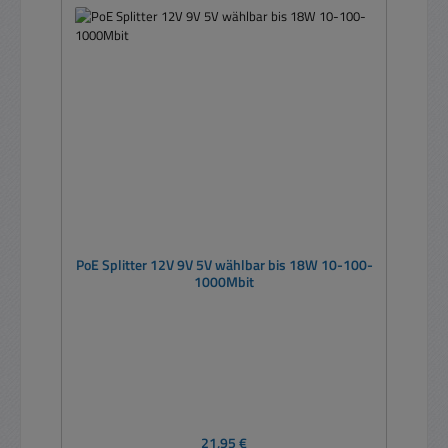
PoE Splitter 12V 9V 5V wählbar bis 18W 10-100-
1000Mbit
Regulärer Preis:
21,95 €