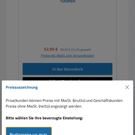
100Mbit
Verkaufspreis:
52,95 €
Regulärer Preis:
69,95 €
(24.3% gespart)
Preise inkl. MwSt. zzgl. Versandkosten
In den Warenkorb
Preisauszeichnung
Privatkunden können Preise mit MwSt. (brutto) und Geschäftskunden
Preise ohne MwSt. (netto) angezeigt werden.
Nur 1 auf Lager!
Rabatt
%
Bitte wählen Sie Ihre bevorzugte Einstellung:
Bruttopreise
inkl. MwSt.