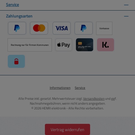
Service
Zahlungsarten
Vorkasse
PayPal
Kredit- oder Debitkarte über PayPal
Später Bezahlen über PayPal
Rechnung nur für Firmen Kommunen
Apple Pay über Mollie Zahlungssystem
Kreditkarte über Mollie Zahl
Klarna über Moll
paysafecard über Mollie Zahlungssystem
Informationen
Service
Alle Preise inkl. gesetzl. Mehrwertsteuer zzgl.
Versandkosten
und ggf.
Nachnahmegebühren, wenn nicht anders angegeben.
© 2026 HENRI elektronik - Alle Rechte vorbehalten.
Vertrag widerrufen