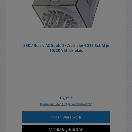
230V Relais AC Spule 3xWechsler 6013 3xUM je
10/20A Steckrelais
Regulärer Preis:
16,95 €
Preise inkl. MwSt. zzgl. Versandkosten
In den Warenkorb