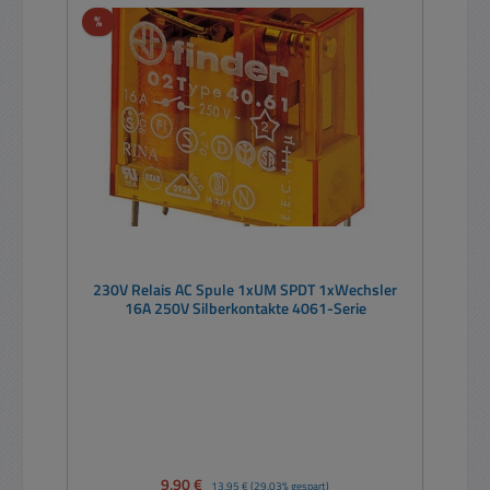
Rabatt
%
230V Relais AC Spule 1xUM SPDT 1xWechsler
16A 250V Silberkontakte 4061-Serie
Verkaufspreis:
9,90 €
Regulärer Preis:
13,95 €
(29.03% gespart)