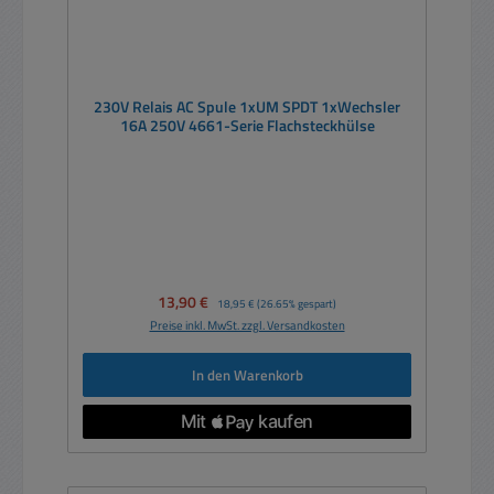
230V Relais AC Spule 1xUM SPDT 1xWechsler
16A 250V 4661-Serie Flachsteckhülse
Verkaufspreis:
13,90 €
Regulärer Preis:
18,95 €
(26.65% gespart)
Preise inkl. MwSt. zzgl. Versandkosten
In den Warenkorb