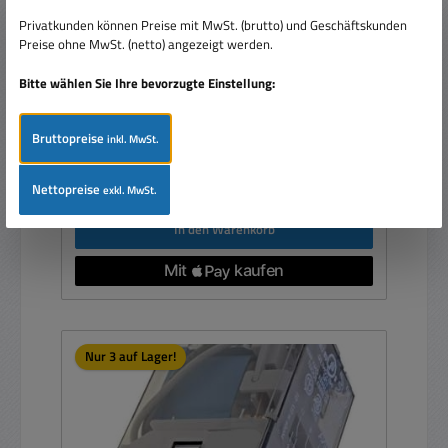
Kontakte je 8A 250V 4052 Silberkontakte
Privatkunden können Preise mit MwSt. (brutto) und Geschäftskunden
Preise ohne MwSt. (netto) angezeigt werden.
Bitte wählen Sie Ihre bevorzugte Einstellung:
Bruttopreise
inkl. MwSt.
Regulärer Preis:
12,95 €
Preise inkl. MwSt. zzgl. Versandkosten
Nettopreise
exkl. MwSt.
In den Warenkorb
Nur 3 auf Lager!