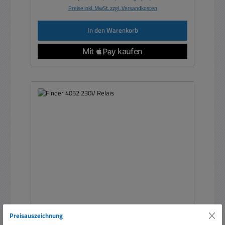
Preise inkl. MwSt. zzgl. Versandkosten
In den Warenkorb
Preisauszeichnung
230V Relais AC Spule 2xUM DPDT 2xWechsler