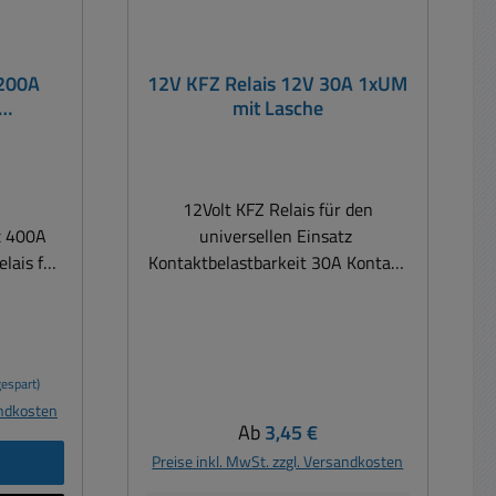
 200A
12V KFZ Relais 12V 30A 1xUM
mit Lasche
en
12Volt KFZ Relais für den
x 400A
universellen Einsatz
Kontaktbelastbarkeit 30A Kontakt
e KFZ /
= 1x Wechslerkontakt = 1x UM-
W /
Kontakt Anschluss über 6,3mm
Steckhülsen oder Relaisfassung
 Haupt-,
Abmessungen: 28,5x28,5mm
espart)
Höhe: 27mm / Höhe mit Lasche:
andkosten
l bei
42mm Kontaktbelegung: 12V
Regulärer Preis:
Ab
3,45 €
batterie
Spule: 85 und 86 Wechslerkontakt
b
Preise inkl. MwSt. zzgl. Versandkosten
n Zweit-
Konrespond.:30 / Öffner: 30 auf