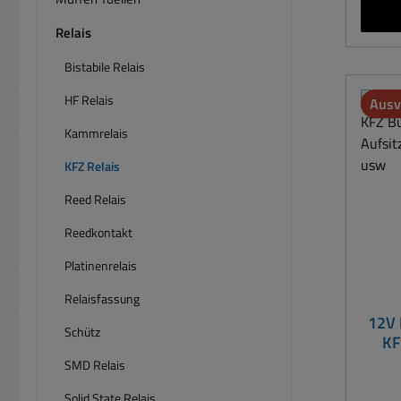
1
Relais
Zweitbatt
Bistabile Relais
Leis
M-
HF Relais
Ausv
Ans
Ring
Kammrelais
Kabel 
KFZ Relais
Ste
Reed Relais
Spule
Reedkontakt
DC T
-30...+80°C Dro
Platinenrelais
Start Abmessunge
Relaisfassung
H
12V 
Zeichnung 
Schütz
KF
La
Aufs
SMD Relais
Daten
Solid State Relais