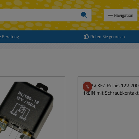
Navigation
e Beratung
Rufen Sie gerne an
att
Rabatt
%