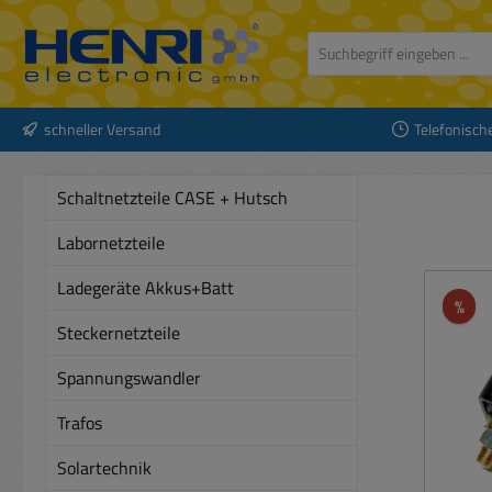
 Hauptinhalt springen
Zur Suche springen
Zur Hauptnavigation springen
schneller Versand
Telefonisch
Schaltnetzteile CASE + Hutsch
Labornetzteile
Ladegeräte Akkus+Batt
Rab
%
Steckernetzteile
Spannungswandler
Trafos
Solartechnik