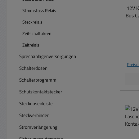
Ring
12V K
Stromstoss Relais
stärke
Bus C
45
Steckrelais
usw. H
Zeitschaltuhren
1x E
Zeitrelais
Prim
für A
Sprechanlagenversorgungen
Date
Preise
typis
Schalterdosen
18,5V
Schalterprogramm
flach 
( g
Schutzkontaktstecker
Rela
Steckdosenleiste
2x4,
20-Oh
Steckverbinder
0,596
Stromverlängerung
0,70A / 1
des A
Sicherungsautomaten