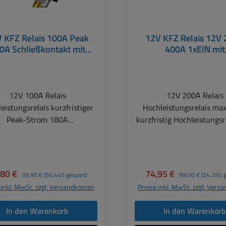
 KFZ Relais 100A Peak
12V KFZ Relais 12V
0A Schließkontakt mit
400A 1xEIN mit
Schraubkontakten
Schraubkontakt
12V 100A Relais
12V 200A Relais
eistungsrelais kurzfristiger
Hochleistungsrelais ma
Peak-Strom 180A
kurzfristig Hochleistungsrelais für
chleistungsrelais für 12V
12V Technik alle Art wi
ik alle Art wie KFZ / Boot /
Boot / Caravan / LK
an / LKW / Solaranwendung
Solaranwendung usw. Ideal als
lais
12V Trennrelais zwischen
kaufspreis:
Regulärer Preis:
Verkaufspreis:
Regulärer Preis:
,80 €
74,95 €
39,95 €
(50.44% gespart)
99,00 €
(24.29% g
ion 1x Ein/Aus ( Schließer )
und Zweitbatterie usw. Erzeugt
 inkl. MwSt. zzgl. Versandkosten
Preise inkl. MwSt. zzgl. Vers
ntaktbelastbarkeit 100A
keinen Spannungsabfal
kurzfristiger Peak-
Umschalten auf die Zweit
In den Warenkorb
In den Warenkor
0A Spitzenstrom Ideal als
Ideal bei Installation vo