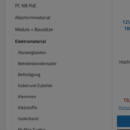
PC NB PoE
Abschirmmaterial
12V
18
Module + Bausätze
Elektromaterial
Abzweigkasten
Hochl
Betriebskondensator
Befestigung
Ho
Techn
Kabel und Zubehör
Carav
Klemmen
usw. 12V Hochleistungs-Re
Ver
19
Funkt
Klebstoffe
Preise
Ko
Dauerstrom 
Isolierband
Strom 18
Muffen Tuellen