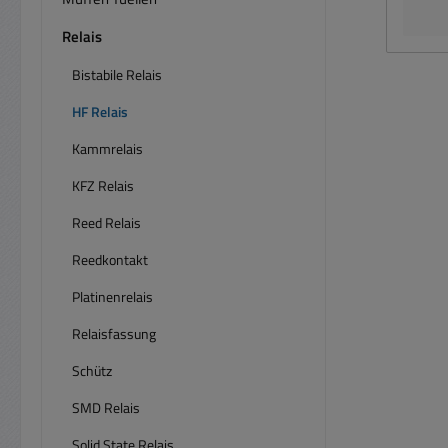
abg
Relais
Rel
Bistabile Relais
Metal
bei 
HF Relais
E
Steue
Kammrelais
) Ein
KFZ Relais
Sc
Sch
Reed Relais
usw
Reedkontakt
kOhm
bei
Platinenrelais
19,2m
Relaisfassung
= 6 
= 
Schütz
Kont
SMD Relais
oder 30VA
Solid State Relais