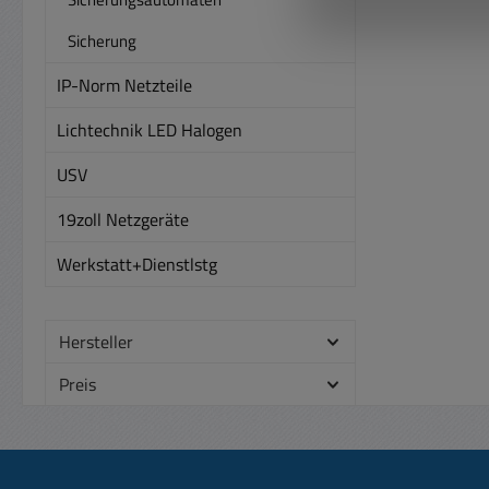
NF dic
Sicherung
rei
auch
IP-Norm Netzteile
pa
Temp
Lichtechnik LED Halogen
nac
USV
G
Schu
19zoll Netzgeräte
herm
Ab
Werkstatt+Dienstlstg
H:30mm Bezeic
B0422-B612 B
herme
Hersteller
= B
Preis
Bloc
S
K