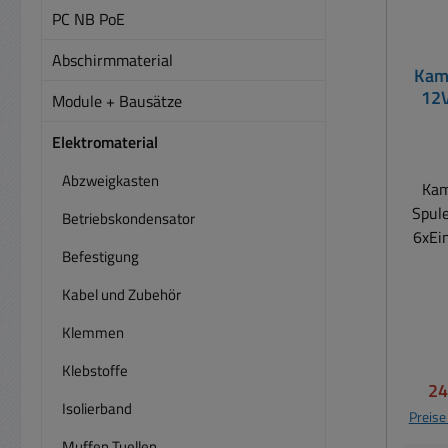
PC NB PoE
Abschirmmaterial
Kamm
12V
Module + Bausätze
6x
B0
Elektromaterial
Abzweigkasten
Kam
Spul
Betriebskondensator
6xEi
Befestigung
B6
Anw
Kabel und Zubehör
ges
Klemmen
auc
hohen
Klebstoffe
(zwa
Ve
24
Telek
Isolierband
Preise
Prüfei
Muffen Tuellen