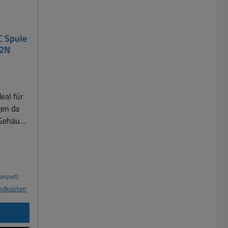
C Spule
2N
eal für
en da
Gehäuse.
uerungen
n ( MIL
ikation
espart)
htungen
andkosten
4Vdc (
nd: 700-
b
takte =