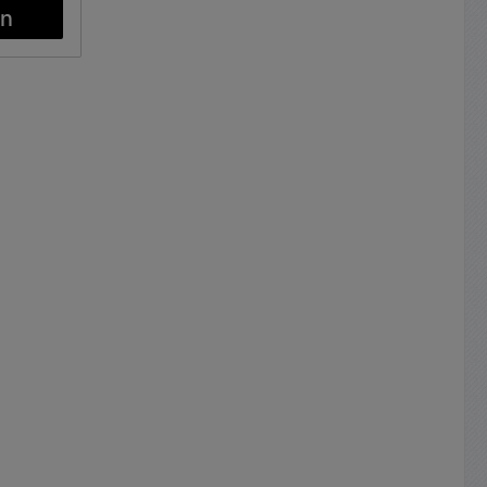
t der
ntakte
2A je
stabil
016/6
Lötösen
ch
Edelgas
enbildung
zum
Abm.:
 Breite
: 32,5mm
: 3mm
kauftes
t reicht