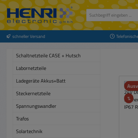
 Hauptinhalt springen
Zur Suche springen
Zur Hauptnavigation springen
schneller Versand
Telefonisch
Schaltnetzteile CASE + Hutsch
Labornetzteile
Ladegeräte Akkus+Batt
Ausv
Steckernetzteile
Rab
%
Spannungswandler
Trafos
Solartechnik