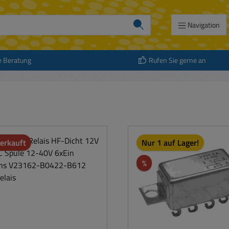
Navigation
e Beratung
Rufen Sie gerne an
erkauft
Nur 1 auf Lager!
att
Rabatt
%