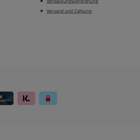
Verpackungsverordnung
Versand und Zahlung
ay über Mollie Zahlungssystem
Kreditkarte über Mollie Zahlungssystem
Klarna über Mollie Zahlungssystem
paysafecard über Mollie Zahlungssystem