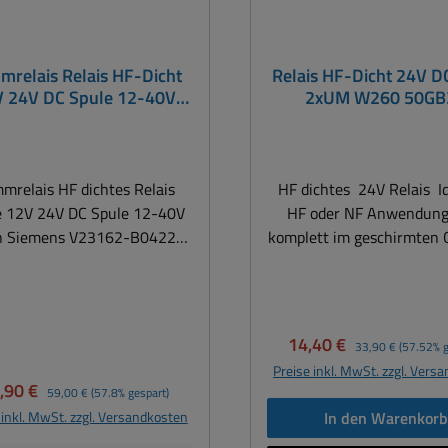
relais Relais HF-Dicht
Relais HF-Dicht 24V D
 24V DC Spule 12-40V
2xUM W260 50GB
Ein Siemens V23162-
422-B612 IP67 Relais
mrelais HF dichtes Relais
HF dichtes 24V Relais Id
e 12V 24V DC Spule 12-40V
HF oder NF Anwendung
n Siemens V23162-B0422-
komplett im geschirmten 
12 Ideal für HF oder NF
Einsatz auch Pressenste
endungen da komplett im
mit hohen
chirmten Gehäuse. Einsatz
Sicherheitsanforderunge
h Pressensteuerungen mit
Norm ) sowie Telekommun
Verkaufspreis:
Regulärer Preis:
14,40 €
33,90 €
(57.52% g
 Sicherheitsanforderungen
und Meß- und Prüfeinric
Preise inkl. MwSt. zzgl. Vers
ngsgeführte Federn) sowie
Spulenspannung: Nenn 2
rkaufspreis:
Regulärer Preis:
,90 €
59,00 €
(57.8% gespart)
ommunikation und Meß- und
22....28V) Spulenwidersta
 inkl. MwSt. zzgl. Versandkosten
In den Warenkor
nrichtungen Kammrelais
Ohm Anzahl der UM-Kon