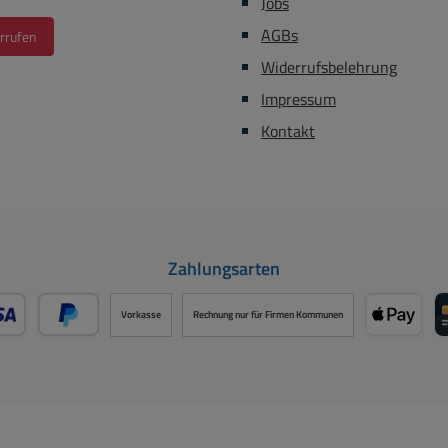
Jobs
AGBs
rrufen
Widerrufsbelehrung
Impressum
Kontakt
Zahlungsarten
Vorkasse
Rechnung nur für Firmen Kommunen
- oder Debitkarte über PayPal
Später Bezahlen über PayPal
Apple P