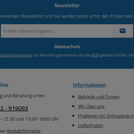
Newsletter
heinenden Newsletter und Sie werden stets unter den Ersten sei
E-
Mail-
Adresse
Datenschutz
*
utzbestimmungen
zur Kenntnis genommen und die
AGB
gelesen und bin mit
line
Informationen
g und Beratung unter:
Behörde und Firmen
Wir über uns
62 - 919093
Probleme mit Onlineshop 
 - 12.30 und 13:30-18:00 Uhr
Lieferfristen
ser
Kontaktformular
.