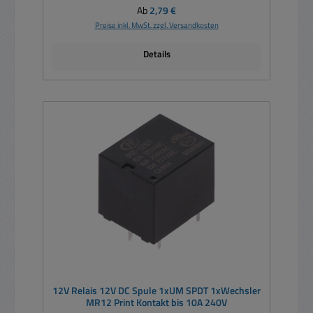
Regulärer Preis:
Ab
2,79 €
Preise inkl. MwSt. zzgl. Versandkosten
Details
12V Relais 12V DC Spule 1xUM SPDT 1xWechsler
MR12 Print Kontakt bis 10A 240V