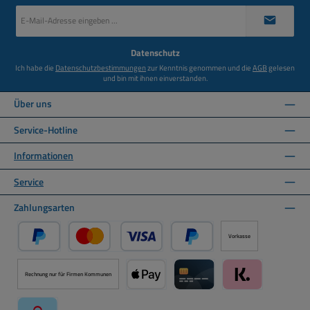
E-
Mail-
Adresse
*
Datenschutz
Ich habe die
Datenschutzbestimmungen
zur Kenntnis genommen und die
AGB
gelesen
und bin mit ihnen einverstanden.
Über uns
Service-Hotline
Informationen
Service
Zahlungsarten
Vorkasse
PayPal
Kredit- oder Debitkarte über PayPal
Später Bezahlen über PayPal
Rechnung nur für Firmen Kommunen
Apple Pay über Mollie Zahlungssystem
Kreditkarte über Mollie Zahl
Klarna über Moll