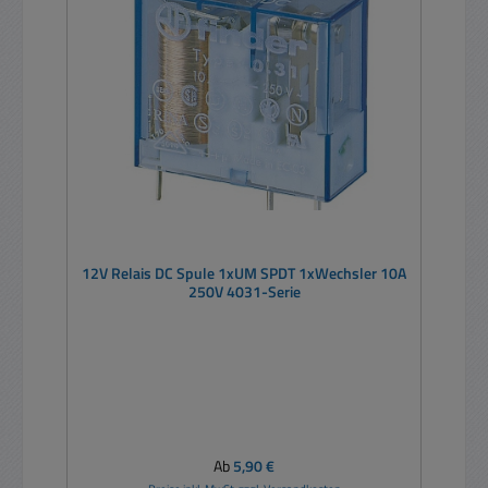
12V Relais DC Spule 1xUM SPDT 1xWechsler 10A
250V 4031-Serie
Regulärer Preis:
Ab
5,90 €