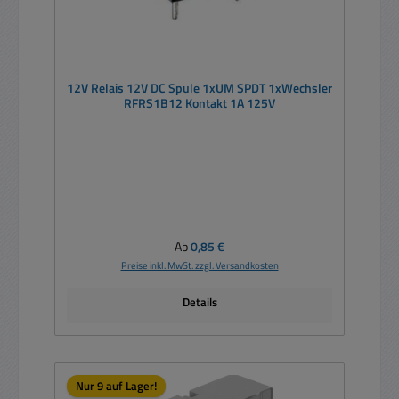
12V Relais 12V DC Spule 1xUM SPDT 1xWechsler
RFRS1B12 Kontakt 1A 125V
Regulärer Preis:
Ab
0,85 €
Preise inkl. MwSt. zzgl. Versandkosten
Details
Nur 9 auf Lager!