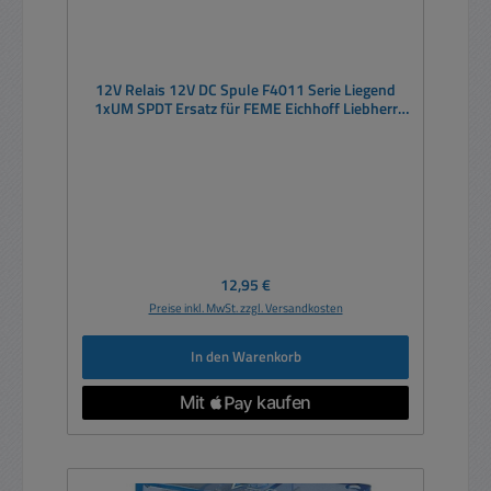
12V Relais 12V DC Spule F4011 Serie Liegend
1xUM SPDT Ersatz für FEME Eichhoff Liebherr
RAFI uvwm
Regulärer Preis:
12,95 €
Preise inkl. MwSt. zzgl. Versandkosten
In den Warenkorb