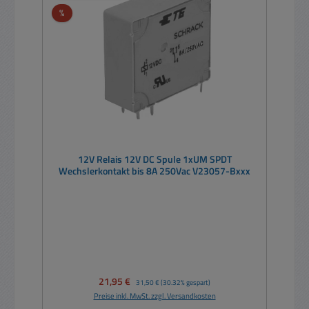
Rabatt
%
12V Relais 12V DC Spule 1xUM SPDT
Wechslerkontakt bis 8A 250Vac V23057-Bxxx
Verkaufspreis:
21,95 €
Regulärer Preis:
31,50 €
(30.32% gespart)
Preise inkl. MwSt. zzgl. Versandkosten