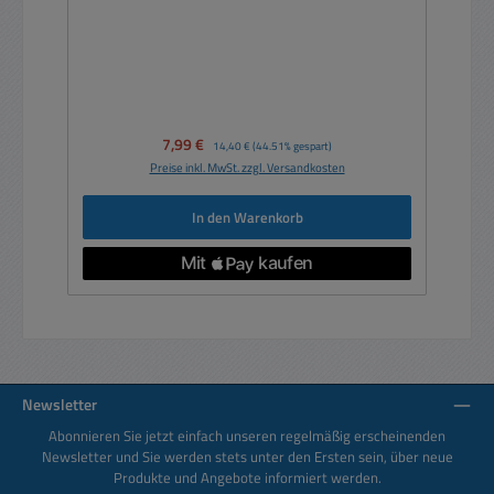
Verkaufspreis:
7,99 €
Regulärer Preis:
14,40 €
(44.51% gespart)
Preise inkl. MwSt. zzgl. Versandkosten
In den Warenkorb
Newsletter
Abonnieren Sie jetzt einfach unseren regelmäßig erscheinenden
Newsletter und Sie werden stets unter den Ersten sein, über neue
Produkte und Angebote informiert werden.