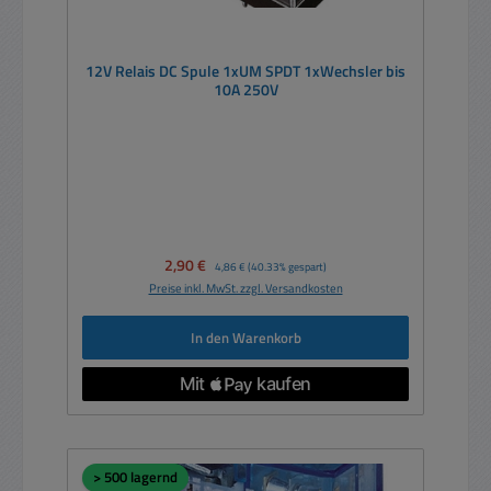
12V Relais DC Spule 1xUM SPDT 1xWechsler bis
10A 250V
Verkaufspreis:
2,90 €
Regulärer Preis:
4,86 €
(40.33% gespart)
Preise inkl. MwSt. zzgl. Versandkosten
In den Warenkorb
> 500 lagernd