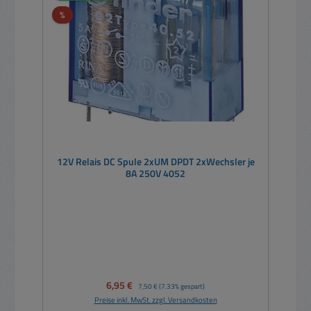
Rabatt
%
12V Relais DC Spule 2xUM DPDT 2xWechsler je
8A 250V 4052
Verkaufspreis:
6,95 €
Regulärer Preis:
7,50 €
(7.33% gespart)
Preise inkl. MwSt. zzgl. Versandkosten