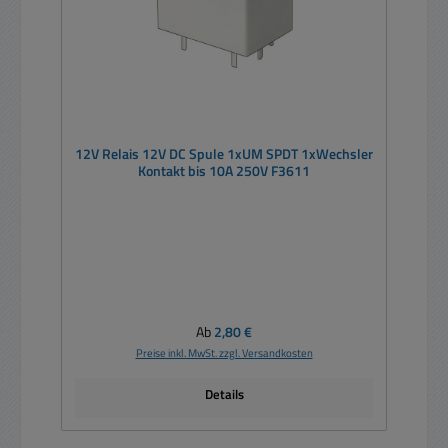
12V Relais 12V DC Spule 1xUM SPDT 1xWechsler
Kontakt bis 10A 250V F3611
Regulärer Preis:
Ab
2,80 €
Preise inkl. MwSt. zzgl. Versandkosten
Details