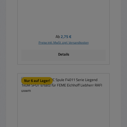
Regulärer Preis:
Ab
2,75 €
Preise inkl. MwSt. zzgl. Versandkosten
Details
Nur 6 auf Lager!