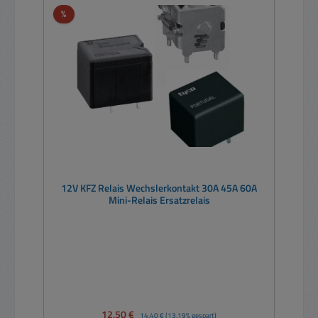
Rabatt
%
12V KFZ Relais Wechslerkontakt 30A 45A 60A
Mini-Relais Ersatzrelais
Verkaufspreis:
12,50 €
Regulärer Preis:
14,40 €
(13.19% gespart)