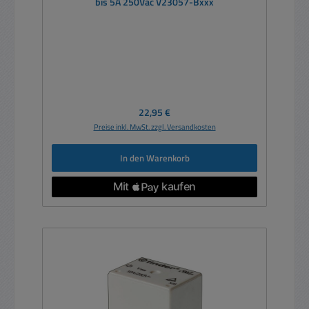
bis 5A 250Vac V23057-Bxxx
Regulärer Preis:
22,95 €
Preise inkl. MwSt. zzgl. Versandkosten
In den Warenkorb