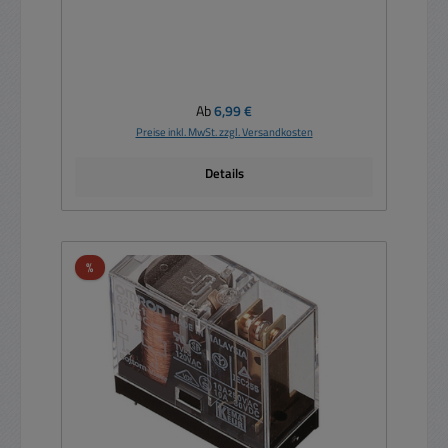
Regulärer Preis:
Ab
6,99 €
Preise inkl. MwSt. zzgl. Versandkosten
Details
Rabatt
%