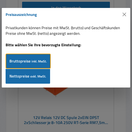
In den Warenkorb
Preisauszeichnung
Privatkunden können Preise mit MwSt. (brutto) und Geschäftskunden
Preise ohne MwSt. (netto) angezeigt werden.
Bitte wählen Sie Ihre bevorzugte Einstellung:
Bruttopreise
inkl. MwSt.
Nettopreise
exkl. MwSt.
12V Relais 12V DC Spule 2xEIN DPST
2xSchliesser je 8-10A 250V RT-Serie RM7,5mm
5,04mm