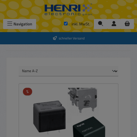
Zum Hauptinhalt springen
Navigation
inkl. MwSt.
schneller Versand
Rabatt
%