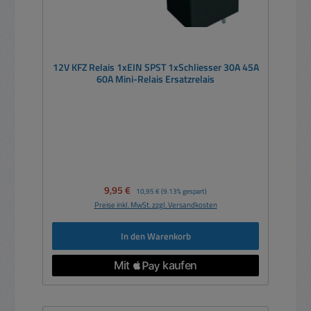
12V KFZ Relais 1xEIN SPST 1xSchliesser 30A 45A
60A Mini-Relais Ersatzrelais
Verkaufspreis:
9,95 €
Regulärer Preis:
10,95 €
(9.13% gespart)
Preise inkl. MwSt. zzgl. Versandkosten
In den Warenkorb