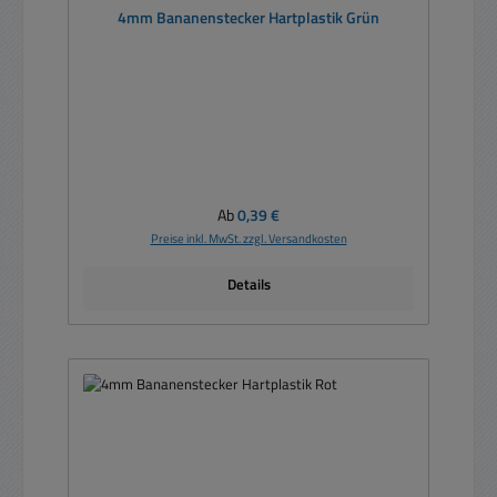
4mm Bananenstecker Hartplastik Grün
Regulärer Preis:
Ab
0,39 €
Preise inkl. MwSt. zzgl. Versandkosten
Details