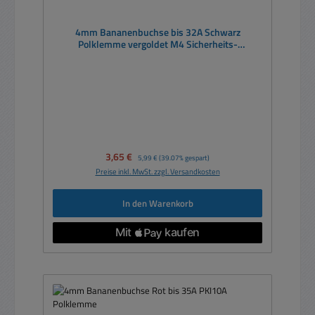
4mm Bananenbuchse bis 32A Schwarz
Polklemme vergoldet M4 Sicherheits-
Laborbuchse SEB2600G
Verkaufspreis:
3,65 €
Regulärer Preis:
5,99 €
(39.07% gespart)
Preise inkl. MwSt. zzgl. Versandkosten
In den Warenkorb