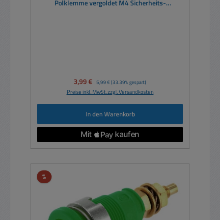
Polklemme vergoldet M4 Sicherheits-
Laborbuchse SEB2600G
Verkaufspreis:
3,99 €
Regulärer Preis:
5,99 €
(33.39% gespart)
Preise inkl. MwSt. zzgl. Versandkosten
In den Warenkorb
Rabatt
%