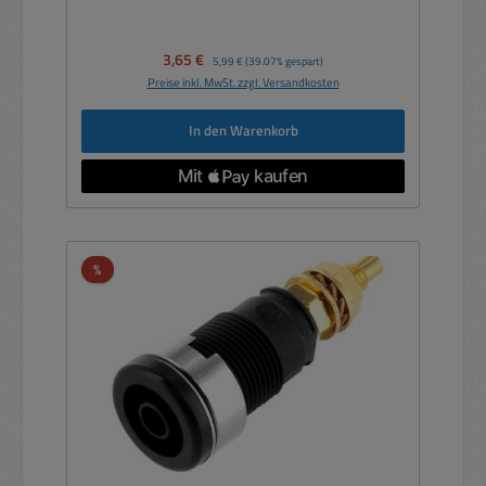
Verkaufspreis:
3,65 €
Regulärer Preis:
5,99 €
(39.07% gespart)
Preise inkl. MwSt. zzgl. Versandkosten
In den Warenkorb
Rabatt
%