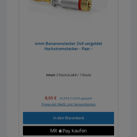
4mm Bananenstecker 24K vergoldet
Hochstromstecker - Paar -
Inhalt:
2 Stück
(4,48 € / 1 Stück)
Verkaufspreis:
8,95 €
Regulärer Preis:
10,29 €
(13.02% gespart)
Preise inkl. MwSt. zzgl. Versandkosten
In den Warenkorb