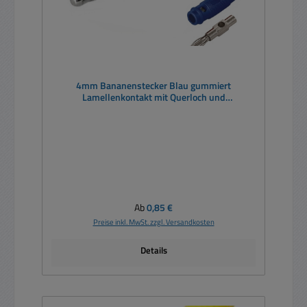
4mm Bananenstecker Blau gummiert
Lamellenkontakt mit Querloch und
Schraubanschluß
Regulärer Preis:
Ab
0,85 €
Preise inkl. MwSt. zzgl. Versandkosten
Details