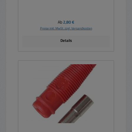
Regulärer Preis:
Ab
2,80 €
Preise inkl. MwSt. zzgl. Versandkosten
Details