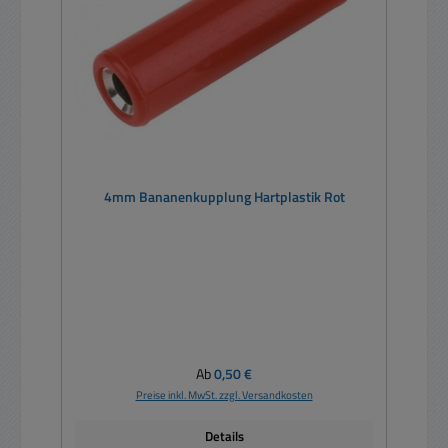
4mm Bananenkupplung Hartplastik Rot
Regulärer Preis:
Ab
0,50 €
Preise inkl. MwSt. zzgl. Versandkosten
Details