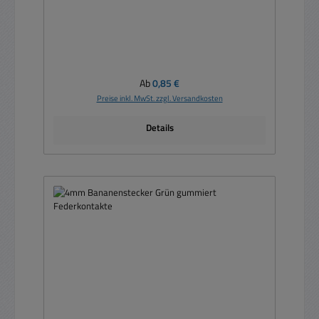
Regulärer Preis:
Ab
0,85 €
Preise inkl. MwSt. zzgl. Versandkosten
Details