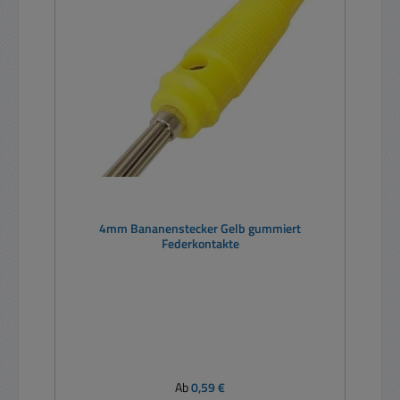
4mm Bananenstecker Gelb gummiert
Federkontakte
Regulärer Preis:
Ab
0,59 €