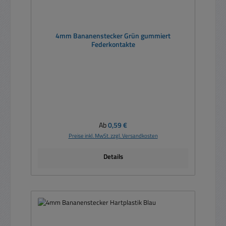
4mm Bananenstecker Grün gummiert
Federkontakte
Regulärer Preis:
Ab
0,59 €
Preise inkl. MwSt. zzgl. Versandkosten
Details