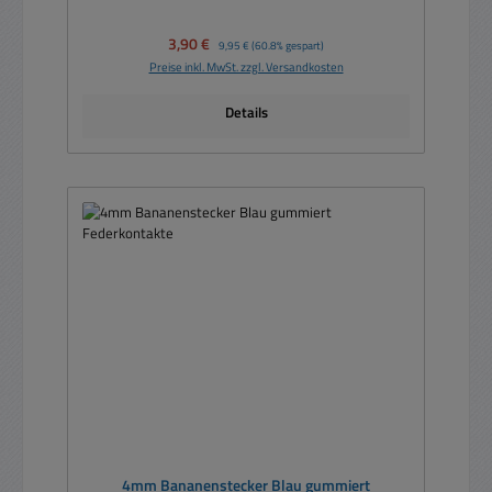
Verkaufspreis:
3,90 €
Regulärer Preis:
9,95 €
(60.8% gespart)
Preise inkl. MwSt. zzgl. Versandkosten
Details
4mm Bananenstecker Blau gummiert