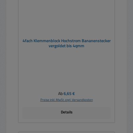
4fach Klemmenblock Hochstrom Bananenstecker
vergoldet bis 4qmm
Regulärer Preis:
Ab
6,65 €
Preise inkl. MwSt. zzgl. Versandkosten
Details