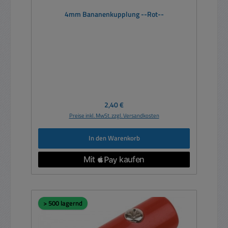
4mm Bananenkupplung --Rot--
Regulärer Preis:
2,40 €
Preise inkl. MwSt. zzgl. Versandkosten
In den Warenkorb
> 500 lagernd