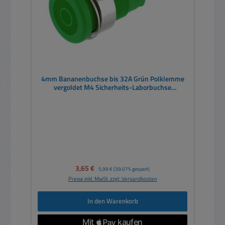
4mm Bananenbuchse bis 32A Grün Polklemme
vergoldet M4 Sicherheits-Laborbuchse
SEB2600G
Verkaufspreis:
3,65 €
Regulärer Preis:
5,99 €
(39.07% gespart)
Preise inkl. MwSt. zzgl. Versandkosten
In den Warenkorb