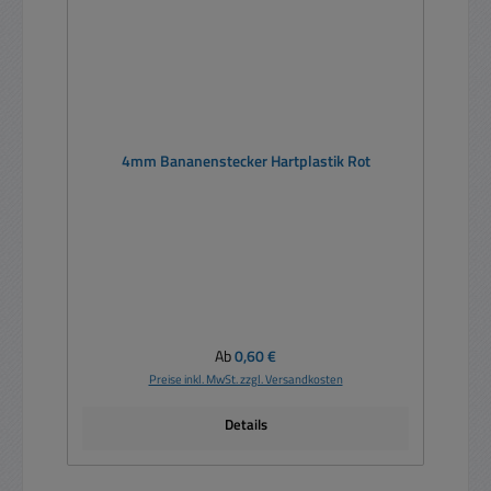
4mm Bananenstecker Hartplastik Rot
Regulärer Preis:
Ab
0,60 €
Preise inkl. MwSt. zzgl. Versandkosten
Details