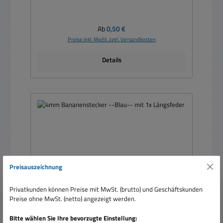
Regulärer Preis:
Ab
0,50 €
Preise inkl. MwSt. zzgl. Versandkosten
Details
Preisauszeichnung
Privatkunden können Preise mit MwSt. (brutto) und Geschäftskunden
Preise ohne MwSt. (netto) angezeigt werden.
Bitte wählen Sie Ihre bevorzugte Einstellung: