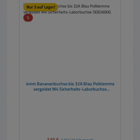
Nur 3 auf Lager!
Rabatt
%
4mm Bananenbuchse bis 32A Blau Polklemme
vergoldet M4 Sicherheits-Laborbuchse
SEB2600G
Verkaufspreis:
3,65 €
Regulärer Preis:
5,99 €
(39.07% gespart)