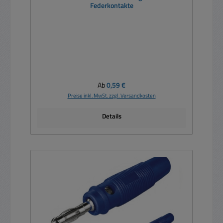
Federkontakte
Regulärer Preis:
Ab
0,59 €
Preise inkl. MwSt. zzgl. Versandkosten
Details