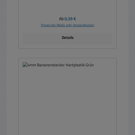
Regulärer Preis:
Ab
0,39 €
Preise inkl. MwSt. zzgl. Versandkosten
Details