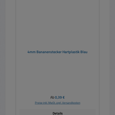
4mm Bananenstecker Hartplastik Blau
Regulärer Preis:
Ab
0,39 €
Preise inkl. MwSt. zzgl. Versandkosten
Details