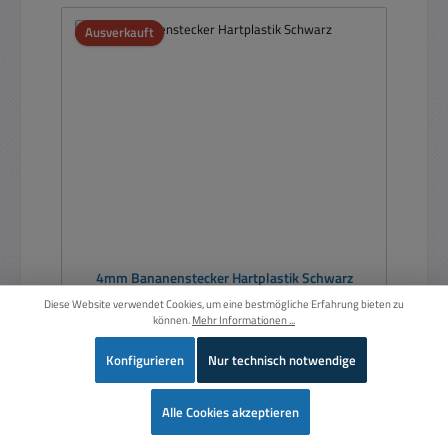
Ausverkauft
4mm Bananenstecker Hartplastik Schwarz
Diese Website verwendet Cookies, um eine bestmögliche Erfahrung bieten zu
können.
Mehr Informationen ...
Konfigurieren
Nur technisch notwendige
Wer
Alle Cookies akzeptieren