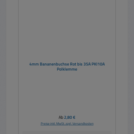
4mm Bananenbuchse Rot bis 35A PKI10A
Polklemme
Regulärer Preis:
Ab
2,80 €
Preise inkl. MwSt. zzgl. Versandkosten