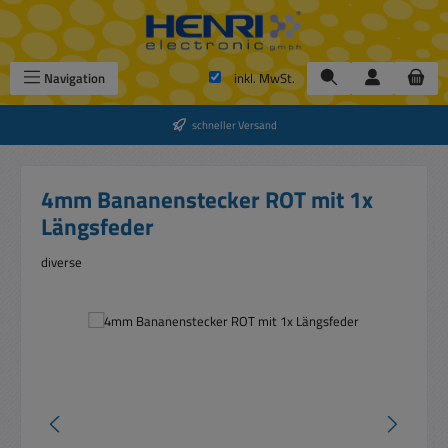
Zum Hauptinhalt springen
Navigation
inkl. MwSt.
schneller Versand
4mm Bananenstecker ROT mit 1x
Längsfeder
diverse
Bildergalerie überspringen