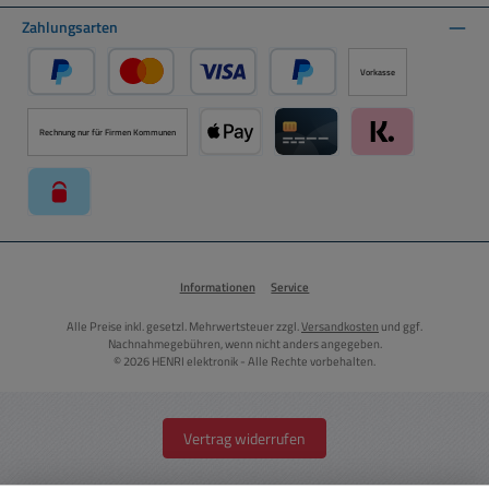
Zahlungsarten
Vorkasse
PayPal
Kredit- oder Debitkarte über PayPal
Später Bezahlen über PayPal
Rechnung nur für Firmen Kommunen
Apple Pay über Mollie Zahlungssystem
Kreditkarte über Mollie Zahl
Klarna über Moll
paysafecard über Mollie Zahlungssystem
Informationen
Service
Alle Preise inkl. gesetzl. Mehrwertsteuer zzgl.
Versandkosten
und ggf.
Nachnahmegebühren, wenn nicht anders angegeben.
© 2026 HENRI elektronik - Alle Rechte vorbehalten.
Vertrag widerrufen