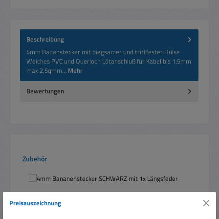
Beschreibung
4mm Bananstecker mit biegsamer und trittfester Hülse
Weiches PVC und Querloch Lötanschluß für Kabel bis 1,5mm
max 2,5qmm…
Mehr
Bewertungen
Produktgalerie überspringen
Zubehör
Preisauszeichnung