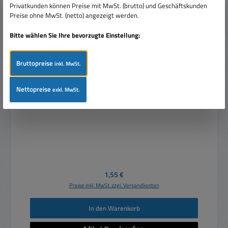
Privatkunden können Preise mit MwSt. (brutto) und Geschäftskunden
Preise ohne MwSt. (netto) angezeigt werden.
Bitte wählen Sie Ihre bevorzugte Einstellung:
Bruttopreise
inkl. MwSt.
4mm Bananenstecker SCHWARZ mit 1x Längsfeder
Nettopreise
exkl. MwSt.
Regulärer Preis:
1,55 €
Preise inkl. MwSt. zzgl. Versandkosten
In den Warenkorb