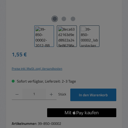
Regulärer Preis:
1,55 €
Preise inkl. MwSt. zzgl. Versandkosten
Sofort verfügbar, Lieferzeit: 2-3 Tage
Produkt Anzahl: Gib den gewünschten Wert ein oder benutze die Schaltflächen um die 
Stück
In den Warenkorb
Artikelnummer:
39-850-00002