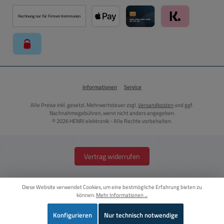
PayPal
Kredit- oder Debitkarte über PayPal
Später Bezahlen über PayPal
Rechnung nur für Firmen Kommunen
Apple Pay über Mollie Zahlungssystem
Kreditkarte über Mollie Zahl
Klarna über Moll
paysafecard über Mollie Zahlungssystem
Informationen
Service
Alle Preise inkl. gesetzl. Mehrwertsteuer zzgl.
Versandkosten
und ggf.
Nachnahmegebühren, wenn nicht anders angegeben.
© 2026 HENRI elektronik - Alle Rechte vorbehalten.
Vertrag widerrufen
Diese Website verwendet Cookies, um eine bestmögliche Erfahrung bieten zu
können.
Mehr Informationen ...
Konfigurieren
Nur technisch notwendige