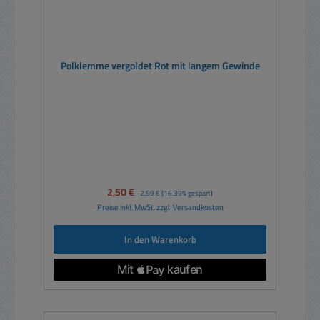
Polklemme vergoldet Rot mit langem Gewinde
Verkaufspreis:
2,50 €
Regulärer Preis:
2,99 €
(16.39% gespart)
Preise inkl. MwSt. zzgl. Versandkosten
In den Warenkorb