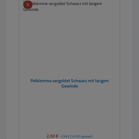
Rabatt
%
Polklemme vergoldet Schwarz mit langem
Gewinde
Verkaufspreis:
2,50 €
Regulärer Preis:
2,99 €
(16.39% gespart)