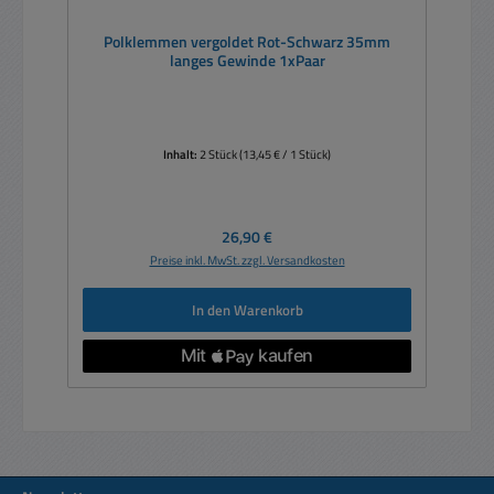
Polklemmen vergoldet Rot-Schwarz 35mm
langes Gewinde 1xPaar
Inhalt:
2 Stück
(13,45 € / 1 Stück)
Regulärer Preis:
26,90 €
Preise inkl. MwSt. zzgl. Versandkosten
In den Warenkorb