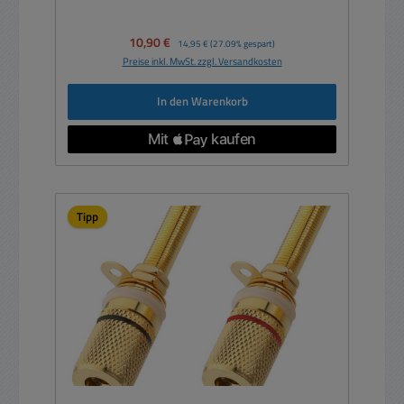
Verkaufspreis:
10,90 €
Regulärer Preis:
14,95 €
(27.09% gespart)
Preise inkl. MwSt. zzgl. Versandkosten
In den Warenkorb
Tipp