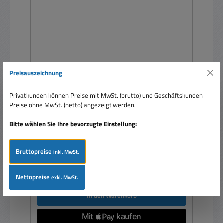
Preisauszeichnung
Polklemmen vergoldet Hochstrombuchse Rot-
Schwarz 1xPaar
Privatkunden können Preise mit MwSt. (brutto) und Geschäftskunden
Preise ohne MwSt. (netto) angezeigt werden.
Bitte wählen Sie Ihre bevorzugte Einstellung:
Inhalt:
2 Stück
(5,90 € / 1 Stück)
Bruttopreise
inkl. MwSt.
Regulärer Preis:
11,80 €
Preise inkl. MwSt. zzgl. Versandkosten
Nettopreise
exkl. MwSt.
In den Warenkorb