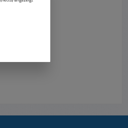
abelle
weitere Bilder ! ) Standard-
dard-
Ladung typisch 300-350mA ca.
mA ca.
10-15% der Nennkapazität
zität
Schnelllade-Stromstärke 600mA ...
00mA ...
3000mA mit
Ladeabschlusskontrolle durch
 durch
Ladegerät ( Fast charge current )
urrent )
Hochstromfähig Ja Max.
ax.
Entladestromstärke
e
20A kontinuierlich / 40A
 40A
kurzzeitig Impedance: max 6-
max 6-
mOhm Temperatur-
-
Einsatzbereich: -20....+50°C
.+50°C
Gewicht 52gr = 0,052Kg Oft
Oft
werden 2-, 3-, 4-, 6-, 8- , 10- oder
 10- oder
12-Stück davon
zusammengeschaltet 2-Akkus in
kkus in
Serie geschaltet ergibt 2,4Volt
2,4Volt
Nennspannung 3-Akkus in Serie