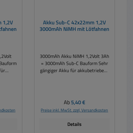
 1,2V
Akku Sub-C 42x22mm 1,2V
tfahnen
3000mAh NiMH mit Lötfahnen
2Volt
3000mAh Akku NiMH 1,2Volt 3Ah
Bauform
= 3000mAh Sub-C Bauform Sehr
für
gängiger Akku für akkubetriebene
ler Art,
Geräte aller Art, z.B.
en,
Elektrowerkzeugen, Gartengeräte,
sauger,
Handstaubsauger, Rasiererakku,
euerte
ferngesteuerte Autos
is:
Regulärer Preis:
Ab
5,40 €
in der
usw. Zusatzinfo in der Mehrheit
andkosten
Preise inkl. MwSt. zzgl. Versandkosten
der Elektrowerkzeugakku können
nen die
die alten NiCD Akkus gegen diese
Details
 diese
neuen NiMh Akku ausgetauscht