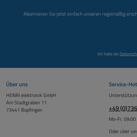
Erse
Nenns
Kap
g
Abonnieren Sie jetzt einfach unseren regelmäßig ersc
3,4A
Nenns
3,9
g
Flatt
Nenns
Nicke
g
Me
Nenns
Ich habe die
Datensch
hoc
g
La
Nen
Schne
Ser
20-7
Nen
Über uns
Service-Hot
wei
Seri
Ladu
Nenns
HENRI elektronik GmbH
Unterstützun
10
in El
Am Stadtgraben 11
Schnel
+49 (0)73
ange
73441 Bopfingen
Si
Mo-Fr, 09:00
Lad
zusam
Ladeg
Zel
Oder über un