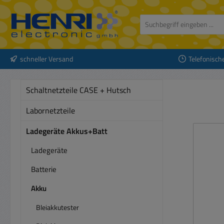
 Hauptinhalt springen
Zur Suche springen
Zur Hauptnavigation springen
schneller Versand
Telefonisch
Schaltnetzteile CASE + Hutsch
Labornetzteile
Ladegeräte Akkus+Batt
Ladegeräte
Batterie
Akku
Bleiakkutester