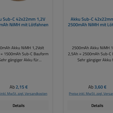
u Sub-C 42x22mm 1,2V
Akku Sub-C 42x22mm
mAh NiMH mit Lötfahnen
2500mAh NiMH mit Lö
0mAh Akku NiMH 1,2Volt
2500mAh Akku NiMH 1,
 = 1500mAh Sub-C Bauform
2,5Ah = 2500mAh Sub-C 
Sehr gängiger Akku für
Sehr gängiger Akku 
etriebene Geräte aller Art,
akkubetriebene Geräte al
.B. Elektrowerkzeugen,
z.B. Elektrowerkzeug
rschneider, Gartengeräte,
Gartengeräte, Handstaub
chrauber, Handstaubsauger,
Rasiererakku, ferngest
Regulärer Preis:
Regulärer Pre
Ab
2,15 €
Ab
3,60 €
iererakku, ferngesteuerte
Autos usw. Zusatzinfo 
 inkl. MwSt. zzgl. Versandkosten
Preise inkl. MwSt. zzgl. Vers
os usw. Zusatzinfo in der
Mehrheit der
Mehrheit der
Elektrowerkzeugakku kön
Details
Details
rowerkzeugakku können die
alten NiCD Akkus gegen