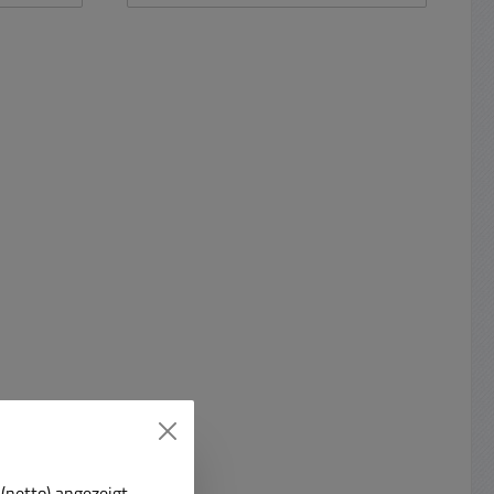
tauscht
werden, das macht den alten
 alten
Ladegeräten auch nichts aus
ts aus
NiMh Akku 42x22mm mit
 mit
Lötfahnen Toleranz mit Kopf meist
pf meist
43-44mm und Durchmesser 22-
ser 22-
23mm Spannung 1,2Volt (
lt (
Nennspannung ) Leistung /
ung /
Kapazität: 3000mAh = 3,0Ah
 2,5Ah
Ersetzt alle NiCd und NiMh mit
iMh mit
Kapazitäten 2Ah 2,1Ah 2,3Ah
 2,1Ah
2,4Ah und 2,5Ah, 2,6Ah, 2,7Ah,
 2,6Ah
2,9Ah dieser Serien Bauform:
attop mit
Flattop mit Lötfahne NiMh Akku =
ickel-
Nickel-Metallhydrid Akku weitere
itere
Merkmale: schnellladefähig,
ähig,
hochstromfähig Ja Standard-
ndard-
Ladung typisch 16 Stunden
unden
Schnelladung schnellladefähig Ja
fähig Ja
20-70min ( siehe auch Tabelle
(netto) angezeigt