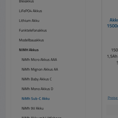
Bleiakkus
LiFePO4 Akkus
Akk
Lithium Akku
1500
Funktelefonakkus
Modellbauakkus
150
NIMH Akkus
1,5Ah
NiMh Micro Akkus AAA
akkub
NiMh Mignon Akkus AA
z
NiMh Baby Akkus C
Haa
Akkus
NiMh Mono Akkus D
Ras
Preise
NiMh Sub-C Akku
Aut
NiMh 9V Akku
Elekt
NiMh Akku mit Lötfahnen