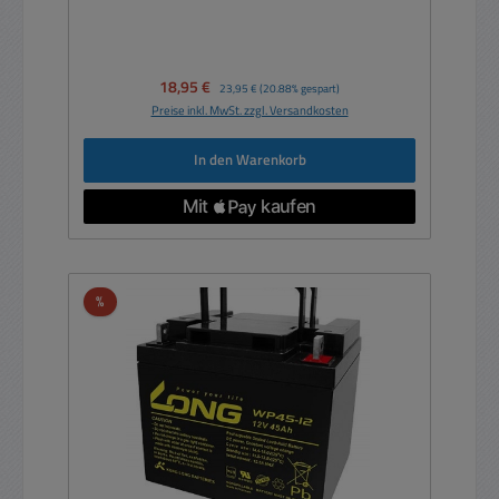
Verkaufspreis:
18,95 €
Regulärer Preis:
23,95 €
(20.88% gespart)
Preise inkl. MwSt. zzgl. Versandkosten
In den Warenkorb
Rabatt
%