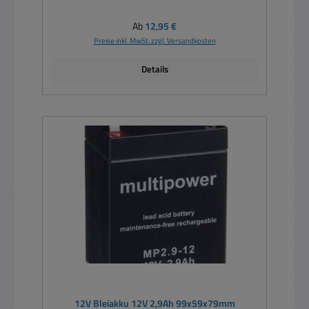
Regulärer Preis:
Ab
12,95 €
Preise inkl. MwSt. zzgl. Versandkosten
Details
12V Bleiakku 12V 2,9Ah 99x59x79mm