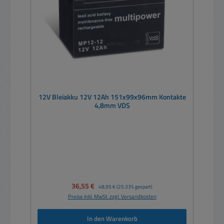
12V Bleiakku 12V 12Ah 151x99x96mm Kontakte
4,8mm VDS
Verkaufspreis:
36,55 €
Regulärer Preis:
48,95 €
(25.33% gespart)
Preise inkl. MwSt. zzgl. Versandkosten
In den Warenkorb