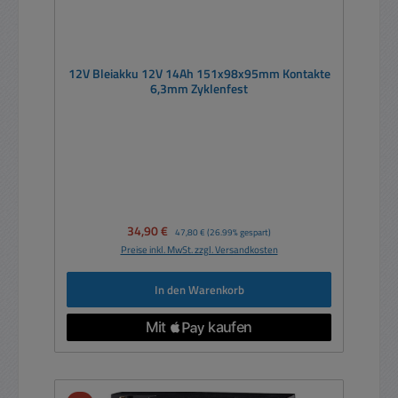
12V Bleiakku 12V 14Ah 151x98x95mm Kontakte
6,3mm Zyklenfest
Verkaufspreis:
34,90 €
Regulärer Preis:
47,80 €
(26.99% gespart)
Preise inkl. MwSt. zzgl. Versandkosten
In den Warenkorb