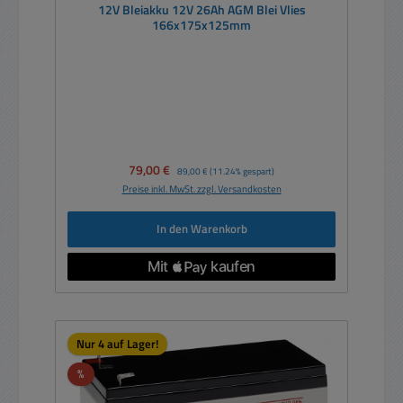
12V Bleiakku 12V 26Ah AGM Blei Vlies
166x175x125mm
Verkaufspreis:
79,00 €
Regulärer Preis:
89,00 €
(11.24% gespart)
Preise inkl. MwSt. zzgl. Versandkosten
In den Warenkorb
Nur 4 auf Lager!
Rabatt
%