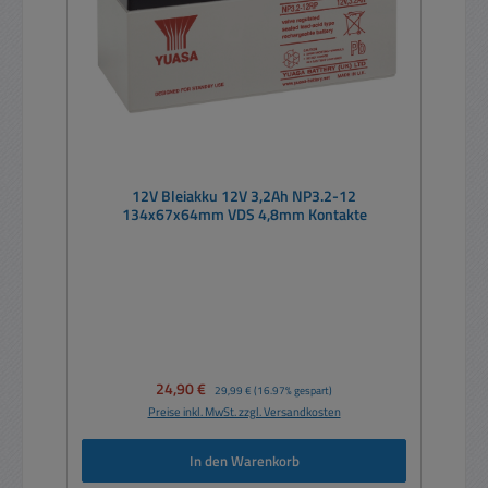
12V Bleiakku 12V 3,2Ah NP3.2-12
134x67x64mm VDS 4,8mm Kontakte
Verkaufspreis:
24,90 €
Regulärer Preis:
29,99 €
(16.97% gespart)
Preise inkl. MwSt. zzgl. Versandkosten
In den Warenkorb