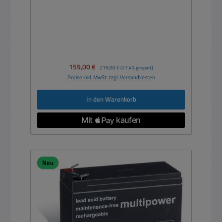
Verkaufspreis:
159,00 €
Regulärer Preis:
219,00 €
(27.4% gespart)
Preise inkl. MwSt. zzgl. Versandkosten
In den Warenkorb
Neu