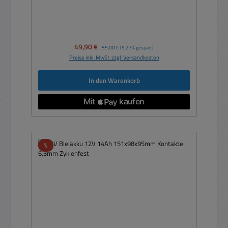
Verkaufspreis:
49,90 €
Regulärer Preis:
55,00 €
(9.27% gespart)
Preise inkl. MwSt. zzgl. Versandkosten
In den Warenkorb
Rabatt
%