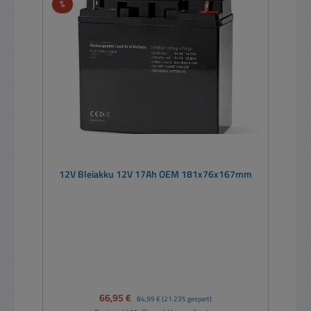
Rabatt
%
12V Bleiakku 12V 17Ah OEM 181x76x167mm
Verkaufspreis:
66,95 €
Regulärer Preis:
84,99 €
(21.23% gespart)