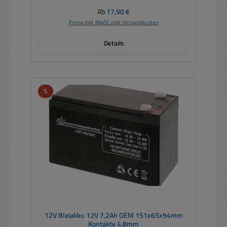
Regulärer Preis:
Ab
17,90 €
Preise inkl. MwSt. zzgl. Versandkosten
Details
Rabatt
%
12V Bleiakku 12V 7,2Ah OEM 151x65x94mm
Kontakte 4,8mm