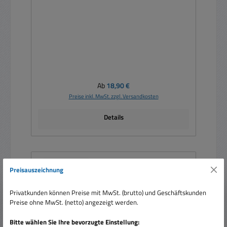
Regulärer Preis:
Ab
18,90 €
Preise inkl. MwSt. zzgl. Versandkosten
Details
Nur 1 auf Lager!
Preisauszeichnung
Privatkunden können Preise mit MwSt. (brutto) und Geschäftskunden
Preise ohne MwSt. (netto) angezeigt werden.
Bitte wählen Sie Ihre bevorzugte Einstellung: