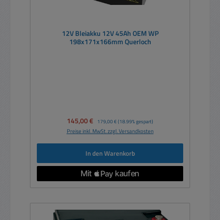
12V Bleiakku 12V 45Ah OEM WP
198x171x166mm Querloch
Verkaufspreis:
145,00 €
Regulärer Preis:
179,00 €
(18.99% gespart)
Preise inkl. MwSt. zzgl. Versandkosten
In den Warenkorb