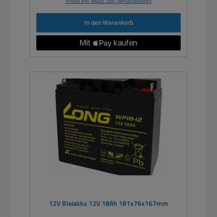
Preise inkl. MwSt. zzgl. Versandkosten
In den Warenkorb
12V Bleiakku 12V 18Ah 181x76x167mm