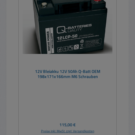
12V Bleiakku 12V 50Ah Q-Batt OEM
198x171x166mm M6 Schrauben
Regulärer Preis:
115,00 €
Preise inkl. MwSt. zzgl. Versandkosten