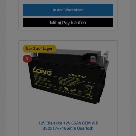
In den Warenkorb
Nur 2 auf Lager!
Rabatt
%
12V Bleiakku 12V 65Ah OEM WP
350x174x166mm Querloch