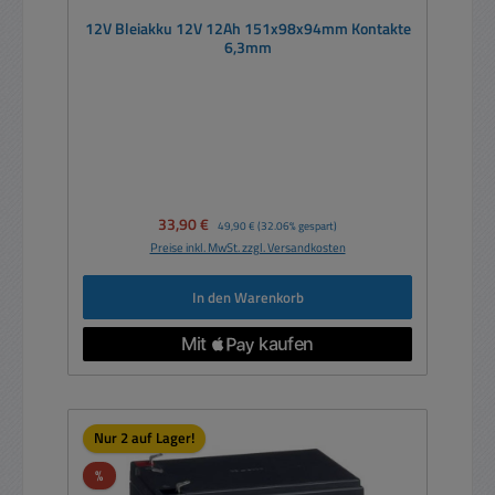
12V Bleiakku 12V 12Ah 151x98x94mm Kontakte
6,3mm
Verkaufspreis:
33,90 €
Regulärer Preis:
49,90 €
(32.06% gespart)
Preise inkl. MwSt. zzgl. Versandkosten
In den Warenkorb
Nur 2 auf Lager!
Rabatt
%