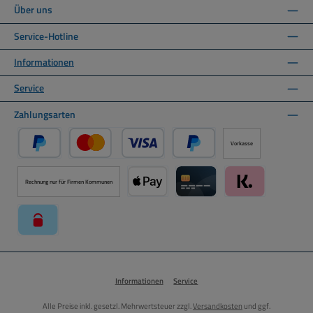
Über uns
Service-Hotline
Informationen
Service
Zahlungsarten
Vorkasse
PayPal
Kredit- oder Debitkarte über PayPal
Später Bezahlen über PayPal
Rechnung nur für Firmen Kommunen
Apple Pay über Mollie Zahlungssystem
Kreditkarte über Mollie Zahl
Klarna über Moll
paysafecard über Mollie Zahlungssystem
Informationen
Service
Alle Preise inkl. gesetzl. Mehrwertsteuer zzgl.
Versandkosten
und ggf.