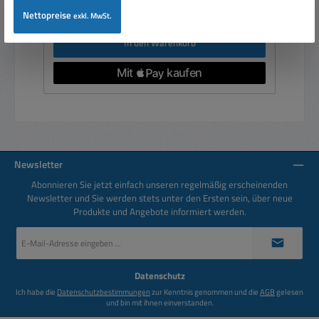
Preise inkl. MwSt. zzgl. Versandkosten
Nettopreise
exkl. MwSt.
In den Warenkorb
Newsletter
Abonnieren Sie jetzt einfach unseren regelmäßig erscheinenden
Newsletter und Sie werden stets unter den Ersten sein, über neue
Produkte und Angebote informiert werden.
E-
Mail-
Adresse
*
Datenschutz
Ich habe die
Datenschutzbestimmungen
zur Kenntnis genommen und die
AGB
gelesen
und bin mit ihnen einverstanden.