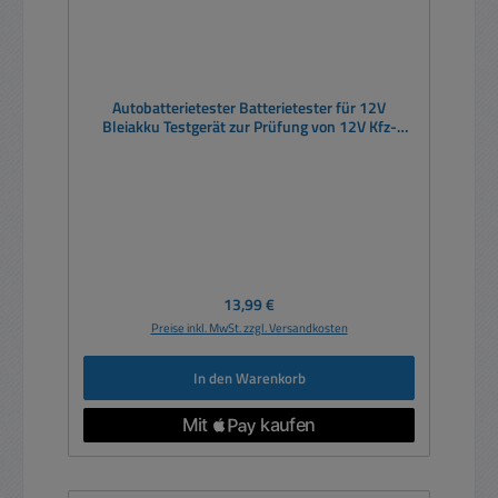
Autobatterietester Batterietester für 12V
Bleiakku Testgerät zur Prüfung von 12V Kfz-
Starterbatterien
Regulärer Preis:
13,99 €
Preise inkl. MwSt. zzgl. Versandkosten
In den Warenkorb