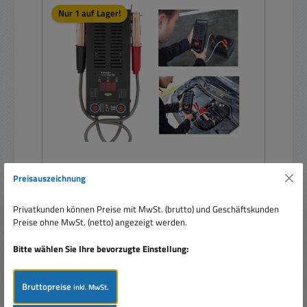
Nur 1 auf Lager!
Preisauszeichnung
Autobatterietester Batterietester für 12V
Bleiakku 30Ah bis 180Ah
Privatkunden können Preise mit MwSt. (brutto) und Geschäftskunden
Preise ohne MwSt. (netto) angezeigt werden.
Bitte wählen Sie Ihre bevorzugte Einstellung:
Bruttopreise
inkl. MwSt.
Regulärer Preis:
59,95 €