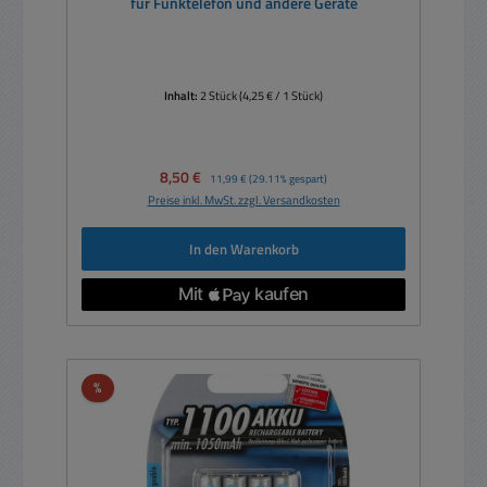
für Funktelefon und andere Geräte
Inhalt:
2 Stück
(4,25 € / 1 Stück)
Verkaufspreis:
8,50 €
Regulärer Preis:
11,99 €
(29.11% gespart)
Preise inkl. MwSt. zzgl. Versandkosten
In den Warenkorb
Rabatt
%