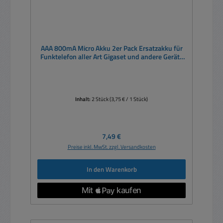
AAA 800mA Micro Akku 2er Pack Ersatzakku für
Funktelefon aller Art Gigaset und andere Geräte
aller Art
Inhalt:
2 Stück
(3,75 € / 1 Stück)
Regulärer Preis:
7,49 €
Preise inkl. MwSt. zzgl. Versandkosten
In den Warenkorb