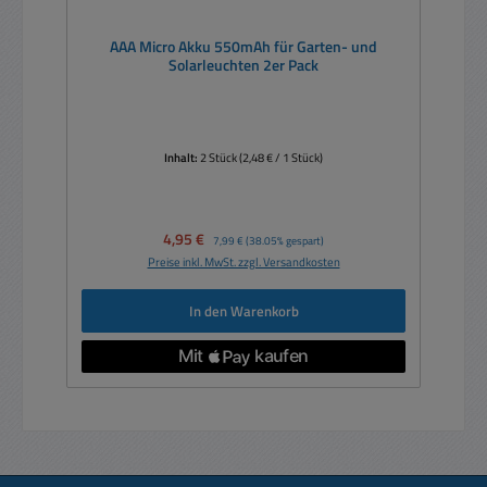
AAA Micro Akku 550mAh für Garten- und
Solarleuchten 2er Pack
Inhalt:
2 Stück
(2,48 € / 1 Stück)
Verkaufspreis:
4,95 €
Regulärer Preis:
7,99 €
(38.05% gespart)
Preise inkl. MwSt. zzgl. Versandkosten
In den Warenkorb