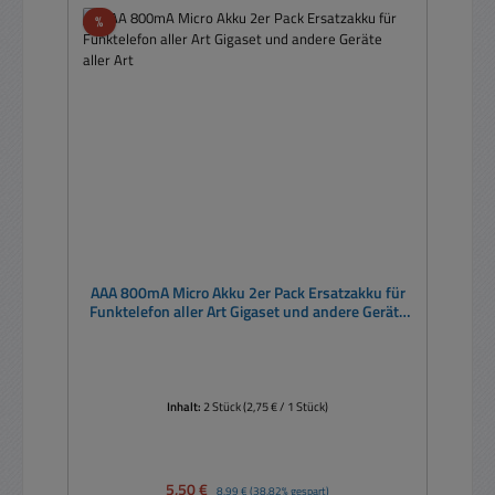
Rabatt
%
AAA 800mA Micro Akku 2er Pack Ersatzakku für
Funktelefon aller Art Gigaset und andere Geräte
aller Art
Inhalt:
2 Stück
(2,75 € / 1 Stück)
Verkaufspreis:
5,50 €
Regulärer Preis:
8,99 €
(38.82% gespart)