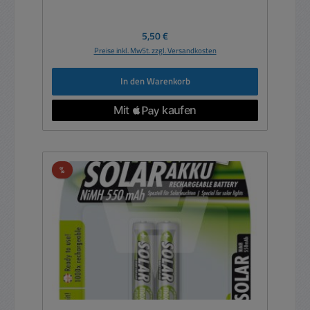
Regulärer Preis:
5,50 €
Preise inkl. MwSt. zzgl. Versandkosten
In den Warenkorb
Rabatt
%