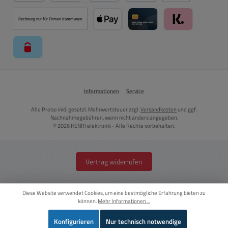
PayPal
Kredit- oder Debitkarte über PayPal
Später Bezahlen über PayPal
Rechnung nur für Firmen Kommunen
Apple Pay über Mollie Zahlungssystem
Kreditkarte über Mollie Zahl
Klarna über Moll
paysafecard über Mollie Zahlungssystem
Informationen
Service
Alle Preise inkl. gesetzl. Mehrwertsteuer zzgl.
Versandkosten
und ggf.
Nachnahmegebühren, wenn nicht anders angegeben.
© 2026 HENRI elektronik - Alle Rechte vorbehalten.
Vertrag widerrufen
Diese Website verwendet Cookies, um eine bestmögliche Erfahrung bieten zu
können.
Mehr Informationen ...
Konfigurieren
Nur technisch notwendige