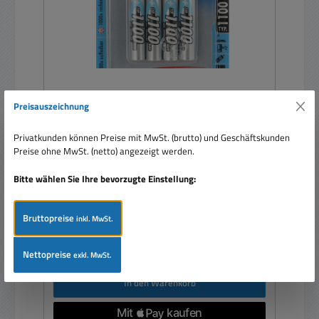
Preisauszeichnung
AAA Micro Akku 1100mAh 4er Pack Ersatzakku
für Funktelefon und andere Geräte
Privatkunden können Preise mit MwSt. (brutto) und Geschäftskunden
Preise ohne MwSt. (netto) angezeigt werden.
Bitte wählen Sie Ihre bevorzugte Einstellung:
Inhalt:
4 Stück
(3,99 € / 1 Stück)
Bruttopreise
inkl. MwSt.
Verkaufspreis:
15,95 €
Regulärer Preis:
21,99 €
(27.47% gespart)
Preise inkl. MwSt. zzgl. Versandkosten
Nettopreise
exkl. MwSt.
In den Warenkorb