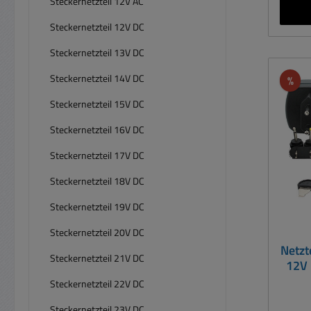
Steckernetzteil 12V AC
Drehs
/ 5V
Steckernetzteil 12V DC
stabi
Steckernetzteil 13V DC
Bela
Leistu
Steckernetzteil 14V DC
Rab
%
Steckernetzteil 15V DC
K
Steckernetzteil 16V DC
Hohls
1,3
Steckernetzteil 17V DC
2,5mm /
Steckernetzteil 18V DC
verän
St
Steckernetzteil 19V DC
ei
Steckernetzteil 20V DC
Kab
Netzt
Ferritker
Steckernetzteil 21V DC
12V
Eing
Steckernetzteil 22V DC
230VAC 
Weitbe
Steckernetzteil 23V DC