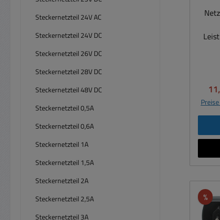
Netz
Steckernetzteil 24V AC
Au
Drehs
Steckernetzteil 24V DC
Leis
/ 5V
bis 1
stabi
Steckernetzteil 26V DC
ErP
Bela
h
Steckernetzteil 28V DC
Leistung 
Stand
Ver
11
Litze
Steckernetzteil 48V DC
und MEPS. Ziel
1m Efficiency Level: ErP Step 3 /
Preise
ist d
Steckernetzteil 0,5A
DOE
Consu
Steckernetzteil 0,6A
Verri
Schu
Energ
Steckernetzteil 1A
Over 
Tempera
Steckernetzteil 1,5A
konve
Last s
Steckernetzteil 2A
EN62
Energ
EN 5
Rab
%
Steckernetzteil 2,5A
0,1
3-2;
Steckernetzteil 3A
IP20 (