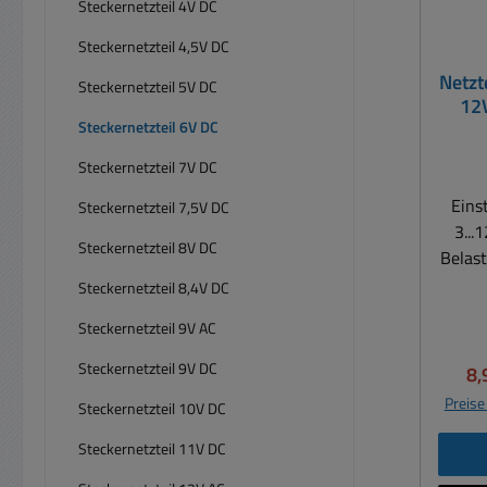
Steckernetzteil 4V DC
Steckernetzteil 4,5V DC
Netzt
Steckernetzteil 5V DC
12V
Steckernetzteil 6V DC
Steckernetzteil 7V DC
Eins
Steckernetzteil 7,5V DC
3...
Steckernetzteil 8V DC
Belast
Steckernetzteil 8,4V DC
Univ
Steckernetzteil 9V AC
Berei
max. 600mA l 
Steckernetzteil 9V DC
Ve
8,
Preise
Steckernetzteil 10V DC
Weitbe
Steckernetzteil 11V DC
Au