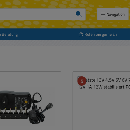
Navigation
e Beratung
Rufen Sie gerne an
att
Rabatt
%