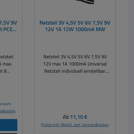
 7,5V 9V
Netzteil 3V 4,5V 5V 6V 7,5V 9V
rt PCE-
12V 1A 12W 1000mA MW
etzteil
Netzteil 3V 4,5V 5V 6V 7,5V 9V
A max.
12V max 1A 1000mA Universal
it 8
Netzteil individuell einstellbar.
Diese neuen, kompakten Netzteile
lbar im
erfüllen schon heute die
spannung
internationalen Standards Ziel
 1A
dieser Standards ist die
espart)
pisch
Reduzierung der Stand By Verluste
andkosten
und somit die Verringerung des
Regulärer Preis:
Ab
11,10 €
..240Vac
CO2 Ausstoßes.
b
Preise inkl. MwSt. zzgl. Versandkosten
Energieeinsparung im "stand by"