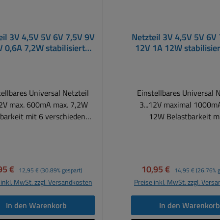
eil 3V 4,5V 5V 6V 7,5V 9V
Netzteil 3V 4,5V 5V 6V
 0,6A 7,2W stabilisiert
12V 1A 12W stabilisie
PCE-Serie
Serie
tellbares Universal Netzteil
Einstellbares Universal N
12V max. 600mA max. 7,2W
3...12V maximal 1000m
barkeit mit 6 verschiedenen
12W Belastbarkeit m
Steckern 7,2Watt
verschiedenen Steckern 12Watt
ersalnetzteil einstellbar im
Universalnetzteil einstel
ch 3-12Volt Gleichspannung
Bereich 3-12Volt Gleich
Eurostecker 230Vac
maximal 1000mA =
rkaufspreis:
Regulärer Preis:
Verkaufspreis:
Regulärer Preis:
95 €
10,95 €
12,95 €
(30.89% gespart)
14,95 €
(26.76% g
typisch automatischer
Eurostecker 230Vac ty
 inkl. MwSt. zzgl. Versandkosten
Preise inkl. MwSt. zzgl. Vers
reichseingang: 100...240Vac
Automatischer
50/60Hz Einstellbare
Weitbereichseingang: 100.
In den Warenkorb
In den Warenkor
sgangsspannung mittels
50/60Hz Einstellbare