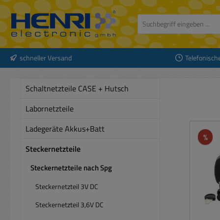
 Hauptinhalt springen
Zur Suche springen
Zur Hauptnavigation springen
schneller Versand
Telefonisch
Schaltnetzteile CASE + Hutsch
Labornetzteile
Ladegeräte Akkus+Batt
Rab
%
Steckernetzteile
Steckernetzteile nach Spg
Steckernetzteil 3V DC
Steckernetzteil 3,6V DC