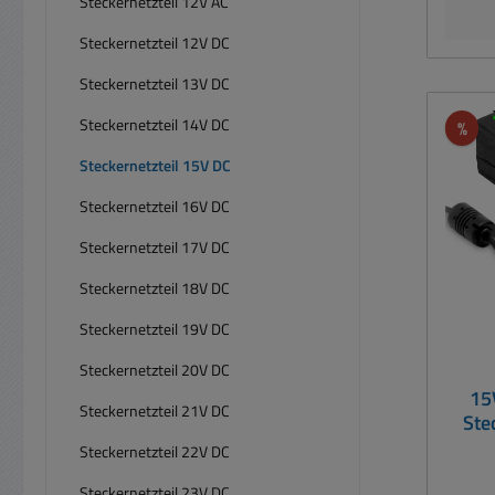
Steckernetzteil 12V AC
kompa
Erwä
Steckernetzteil 12V DC
un
Steckernetzteil 13V DC
versc
diese
Steckernetzteil 14V DC
Rab
%
4x Hoh
1
Steckernetzteil 15V DC
Hohlste
Steckernetzteil 16V DC
5,0
5,5
Steckernetzteil 17V DC
Belas
Steckernetzteil 18V DC
EuP 
Steckernetzteil 19V DC
Weitb
Steckernetzteil 20V DC
Wäh
15
Gleic
Steckernetzteil 21V DC
Ste
folgt: 9V / 12V / 13,5V / 15V / 18V
Steckernetzteil 22V DC
Belas
Steckernetzteil 23V DC