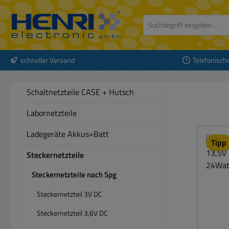
 Hauptinhalt springen
Zur Suche springen
Zur Hauptnavigation springen
schneller Versand
Telefonisch
Schaltnetzteile CASE + Hutsch
Labornetzteile
Ladegeräte Akkus+Batt
Tipp
Steckernetzteile
Steckernetzteile nach Spg
Steckernetzteil 3V DC
Steckernetzteil 3,6V DC