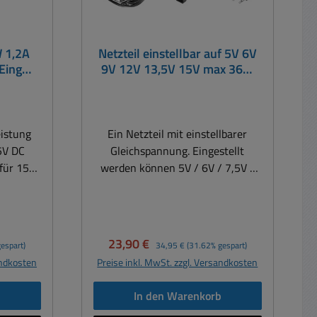
W 1,2A
Netzteil einstellbar auf 5V 6V
Eing
9V 12V 13,5V 15V max 36W
scher
3A maximal
eistung
Ein Netzteil mit einstellbarer
5V DC
Gleichspannung. Eingestellt
für 15V
werden können 5V / 6V / 7,5V /
t und vor
9V / 12V / 13,5V und 15V.Einsatz
sind alle Verbraucher wie Drucker,
rät,
Bondtrucker, Etikettendrucker,
nebler,
Notebooks, Netbooks, Monitore
Verkaufspreis:
Regulärer Preis:
23,90 €
espart)
34,95 €
(31.62% gespart)
zinisches
auch Bürogeräte wie Drucker,
andkosten
Preise inkl. MwSt. zzgl. Versandkosten
o,
Faxgeräte Anrufbeantworter und
en usw.
ähnliche Verbraucher, die eine
b
In den Warenkorb
 mit
Leistungsaufnahme unter 36Watt