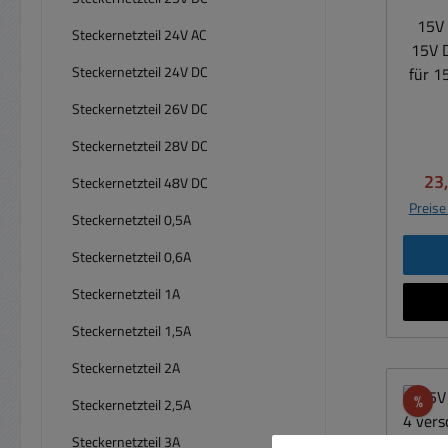
15V 
Steckernetzteil 24V AC
Bel
15V 
Steckernetzteil 24V DC
für 1
Belas
La
(1A) 
Steckernetzteil 26V DC
Dr
1x 3,
Laufw
Steckernetzteil 28V DC
1x 3
Schaltung
Ver
23
5,0 x
Steckernetzteil 48V DC
15
x 2,
Preise
Kal
Steckernetzteil 0,5A
Ab
Steckernetzteil 0,6A
Gle
B
Net
Steckernetzteil 1A
Siche
ges
2-16
Steckernetzteil 1,5A
Ü
with 
Übe
Steckernetzteil 2A
II Ge
Ener
Rab
%
Steckernetzteil 2,5A
Sich
EMV 
Steckernetzteil 3A