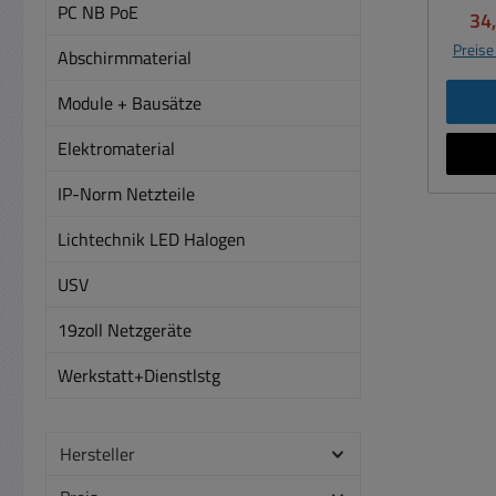
Not
PC NB PoE
Ver
34
15,7..
Faxg
0,
Preise
Abschirmmaterial
MSR
120mV
Ne
Up
Module + Bausätze
Mikeyb
Set
stabi
Elektromaterial
Ri
Uni
IP-Norm Netzteile
k
Kalt
C14 )
Lichtechnik LED Halogen
Üb
-30
Is
USV
12
L
Gewicht: 
19zoll Netzgeräte
Daten
versc
Werkstatt+Dienstlstg
Eingan
pass
679-
) Ei
Kalt
Hersteller
Netzk
Weit