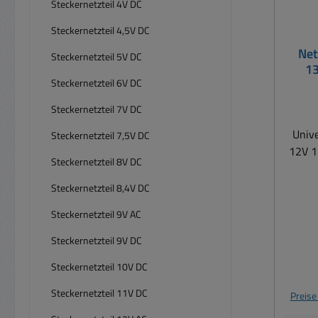
Steckernetzteil 4V DC
Steckernetzteil 4,5V DC
Net
Steckernetzteil 5V DC
13
Steckernetzteil 6V DC
m
Steckernetzteil 7V DC
Unive
Steckernetzteil 7,5V DC
12V 1
Steckernetzteil 8V DC
st
Steckernetzteil 8,4V DC
verän
Steckernetzteil 9V AC
auch v
z
Steckernetzteil 9V DC
u.v.w
Steckernetzteil 10V DC
de
eins
Steckernetzteil 11V DC
Preise
di