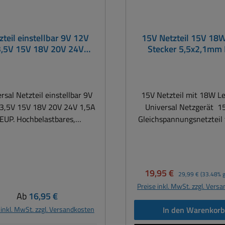
zteil einstellbar 9V 12V
15V Netzteil 15V 18
,5V 15V 18V 20V 24V
Stecker 5,5x2,1mm 
aximal 24Watt ErP2
230VAC mit medizini
Zulassung
rsal Netzteil einstellbar 9V
15V Netzteil mit 18W L
3,5V 15V 18V 20V 24V 1,5A
Universal Netzgerät 1
EUP. Hochbelastbares,
Gleichspannungsnetzteil 
abilisiertes Netzgerät mit
Kleinverbraucher aller Ar
derbarer Polarität. Ersetzt
allem auch
iele Vorgänger seiner Klasse
für Blutzuckermessge
.B. MW3GS15 MW324EU
Blutdruckmessgerät, Ver
Verkaufspreis:
Regulärer Preis:
19,95 €
29,99 €
(33.48% g
.m. Ausgangsspannungen auf
Inhalator, tragbares medi
Preise inkl. MwSt. zzgl. Vers
r Rückseite des Gerätes
Gerät im Sportstudi
Regulärer Preis:
Ab
16,95 €
tellbar. Die Besonderheiten
Rehabetriebe, Arztprax
 inkl. MwSt. zzgl. Versandkosten
In den Warenkor
eses Schaltnetzteils sind:
Univ. Steckernetzteil