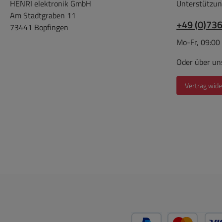
HENRI elektronik GmbH
Unterstützun
Am Stadtgraben 11
3(B),
+49 (0)73
verw
73441 Bopfingen
TP T
bes
Mo-Fr, 09:00
EN/EN
Oder über un
EN/E
Vertrag wide
: E
....u