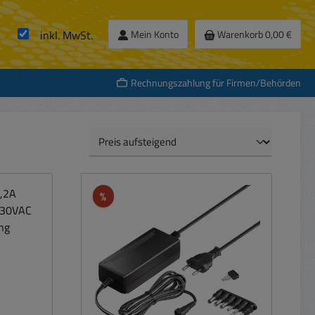
inkl. MwSt.
Mein Konto
Warenkorb
0,00 €
Rechnungszahlung für Firmen/Behörden
Rabatt
%