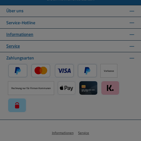
Über uns
Service-Hotline
Informationen
Service
Zahlungsarten
Vorkasse
PayPal
Kredit- oder Debitkarte über PayPal
Später Bezahlen über PayPal
Rechnung nur für Firmen Kommunen
Apple Pay über Mollie Zahlungssystem
Kreditkarte über Mollie Zahl
Klarna über Moll
paysafecard über Mollie Zahlungssystem
Informationen
Service