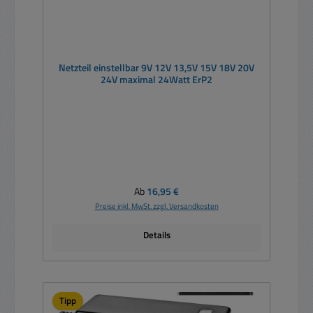
Netzteil einstellbar 9V 12V 13,5V 15V 18V 20V
24V maximal 24Watt ErP2
Regulärer Preis:
Ab
16,95 €
Preise inkl. MwSt. zzgl. Versandkosten
Details
Tipp