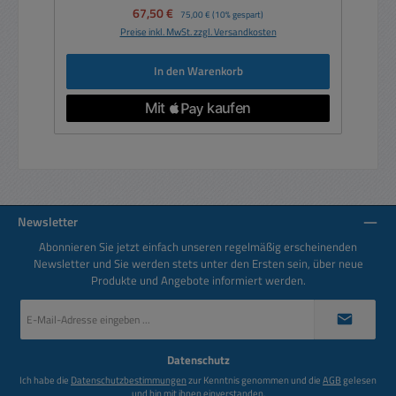
Verkaufspreis:
67,50 €
Regulärer Preis:
75,00 €
(10% gespart)
Preise inkl. MwSt. zzgl. Versandkosten
In den Warenkorb
Newsletter
Abonnieren Sie jetzt einfach unseren regelmäßig erscheinenden
Newsletter und Sie werden stets unter den Ersten sein, über neue
Produkte und Angebote informiert werden.
E-
Mail-
Adresse
*
Datenschutz
Ich habe die
Datenschutzbestimmungen
zur Kenntnis genommen und die
AGB
gelesen
und bin mit ihnen einverstanden.