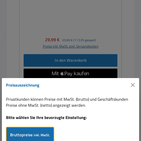
Verkaufspreis:
29,99 €
Regulärer Preis:
33,90 €
(11.53% gespart)
Preise inkl. MwSt. zzgl. Versandkosten
In den Warenkorb
Preisauszeichnung
Privatkunden können Preise mit MwSt. (brutto) und Geschäftskunden
Rabatt
%
Preise ohne MwSt. (netto) angezeigt werden.
Bitte wählen Sie Ihre bevorzugte Einstellung:
Bruttopreise
inkl. MwSt.