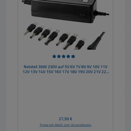
Durchschnittliche Bewertung von 5 von 5 Sternen
Netzteil 36W 230V auf 5V 6V 7V 8V 9V 10V 11V
12V 13V 14V 15V 16V 17V 18V 19V 20V 21V 22V
23V 24V
Regulärer Preis:
27,50 €
Preise inkl. MwSt. zzgl. Versandkosten