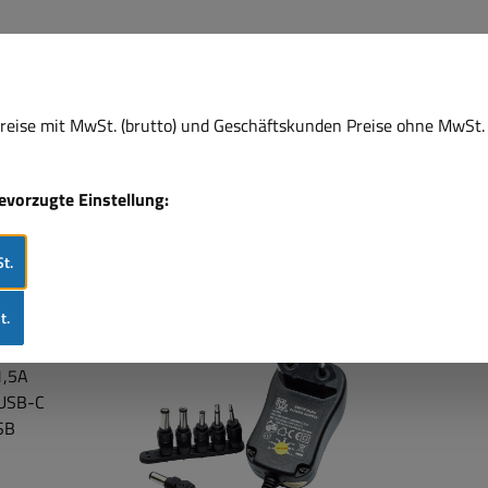
änger MW 3K10GS
eise mit MwSt. (brutto) und Geschäftskunden Preise ohne MwSt. 
0
bevorzugte Einstellung:
t.
t.