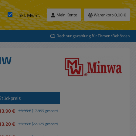
inkl. MwSt.
Mein Konto
Warenkorb
0,00 €
Rechnungszahlung für Firmen/Behörden
 MW
Stückpreis
13,90 €
16,95 €
(17.99% gespart)
13,20 €
16,95 €
(22.12% gespart)