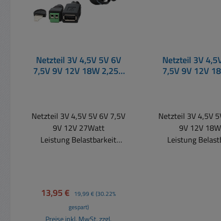
Netzteil 3V 4,5V 5V 6V
Netzteil 3V 4,5
7,5V 9V 12V 18W 2,25A
7,5V 9V 12V 1
1140mA 27W PCE-serie
1500mA 18W mi
mini-USB mic
Netzteil 3V 4,5V 5V 6V 7,5V
Netzteil 3V 4,5V 5
9V 12V 27Watt
9V 12V 18W
Leistung Belastbarkeit
Leistung Belast
Ausgang bis 2,25A Diese
Ausgang bis 1,5
neuen, kompakten ErP3
neuen, kompakt
Netzteile erfüllen schon
Netzteile erfüll
heute die internationalen
heute die interna
Verkaufspreis:
Regulärer Preis:
13,95 €
19,99 €
(30.22%
Standards gemäß ECO-
Standards gemä
gespart)
design, CEC und MEPS. Ziel
design, CEC un
Preise inkl. MwSt. zzgl.