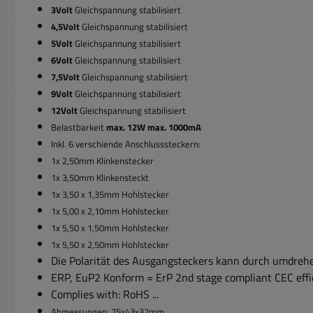
3Volt
Gleichspannung stabilisiert
4,5Volt
Gleichspannung stabilisiert
5Volt
Gleichspannung stabilisiert
6Volt
Gleichspannung stabilisiert
7,5Volt
Gleichspannung stabilisiert
9Volt
Gleichspannung stabilisiert
12Volt
Gleichspannung stabilisiert
Belastbarkeit
max. 12W max. 1000mA
Inkl. 6 verschiende Anschlusssteckern:
1x 2,50mm Klinkenstecker
1x 3,50mm Klinkensteckt
1x 3,50 x 1,35mm
Hohlstecker
1x 5,00 x 2,10mm
Hohlstecker
1x 5,50 x 1,50mm
Hohlstecker
1x 5,50 x 2,50mm
Hohlstecker
Die Polarität des Ausgangsteckers kann durch umdre
ERP, EuP2 Konform = ErP 2nd stage compliant CEC effic
Complies with: RoHS ...
Abmessungen: 75x43x32mm