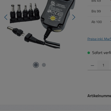
Bis
49
Bis
99
Ab
100
Preise inkl. Mw
Sofort verfü
Produkt Anzahl:
Artikelnumm