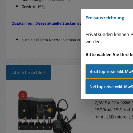
Gewicht: 152g
Preisauszeichnung
Zusatzinfos : Dieses aktuelle Steckernetzteil ersetzt auch den Vorg
Privatkunden können Pr
auch als 600mA Netzteil Version erhältlich = Bst-Nr 93-815-0102
werden.
Bitte wählen Sie Ihre 
Bruttopreise
inkl. MwS
Ähnliche Artikel
Nettopreise
exkl. MwS
Produktgalerie überspringen
Rabatt
%