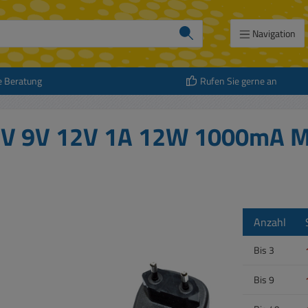
Navigation
e Beratung
Rufen Sie gerne an
7,5V 9V 12V 1A 12W 1000mA
Anzahl
Bis
3
Bis
9