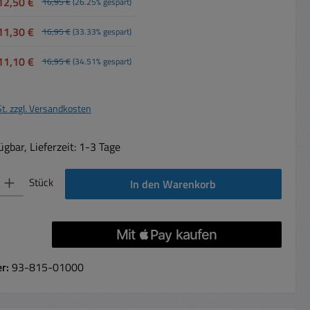
12,50 €
16,95 €
(26.25% gespart)
11,30 €
16,95 €
(33.33% gespart)
11,10 €
16,95 €
(34.51% gespart)
St. zzgl. Versandkosten
gbar, Lieferzeit: 1-3 Tage
 Gib den gewünschten Wert ein oder benutze die Schaltflächen um die Anzahl 
Stück
In den Warenkorb
er:
93-815-01000