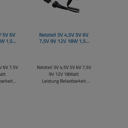
V 5V 6V
Netzteil 3V 4,5V 5V 6V
8W 1,5A
7,5V 9V 12V 18W 1,5A
t USB-C
1500mA 18Watt MW
ro-USB
V 6V 7,5V
Netzteil 3V 4,5V 5V 6V 7,5V
att
9V 12V 18Watt
barkeit
Leistung Belastbarkeit
A Diese
Ausgang bis 1,5A Diese
en ErP3
neuen, kompakten ErP3
en schon
Netzteile erfüllen schon
tionalen
heute die internationalen
ß ECO-
Standards gemäß ECO-
d MEPS.
design, CEC und MEPS. Ziel