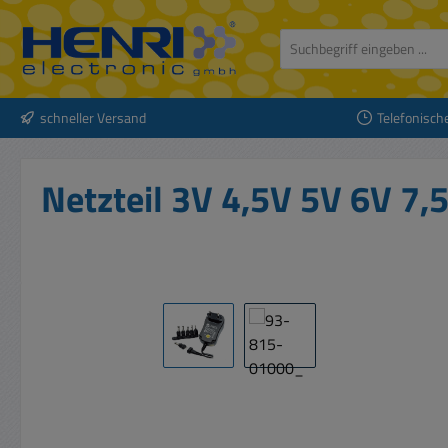
 Hauptinhalt springen
Zur Suche springen
Zur Hauptnavigation springen
schneller Versand
Telefonisch
Netzteil 3V 4,5V 5V 6V 
Bildergalerie überspringen