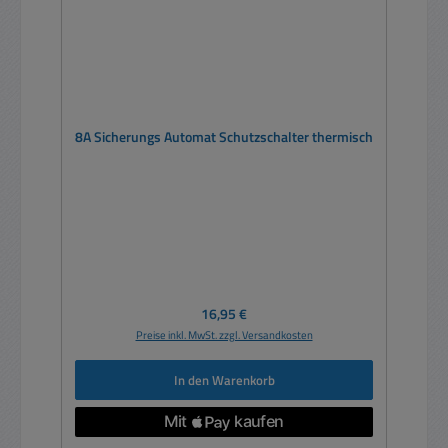
8A Sicherungs Automat Schutzschalter thermisch
Regulärer Preis:
16,95 €
Preise inkl. MwSt. zzgl. Versandkosten
In den Warenkorb