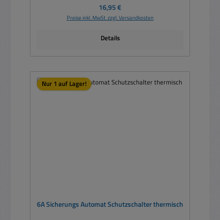
Regulärer Preis:
16,95 €
Preise inkl. MwSt. zzgl. Versandkosten
Details
Nur 1 auf Lager!
6A Sicherungs Automat Schutzschalter thermisch