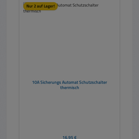
Nur 2 auf Lager!
10A Sicherungs Automat Schutzschalter
thermisch
Regulärer Preis:
16,95 €