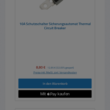
10A Schutzschalter Sicherungsautomat Thermal
Circuit Breaker
Verkaufspreis:
8,80 €
Regulärer Preis:
12,95 €
(32.05% gespart)
Preise inkl. MwSt. zzgl. Versandkosten
In den Warenkorb