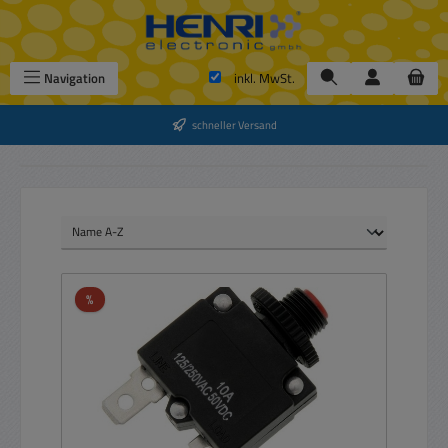
Zum Hauptinhalt springen
Navigation
inkl. MwSt.
schneller Versand
Rabatt
%