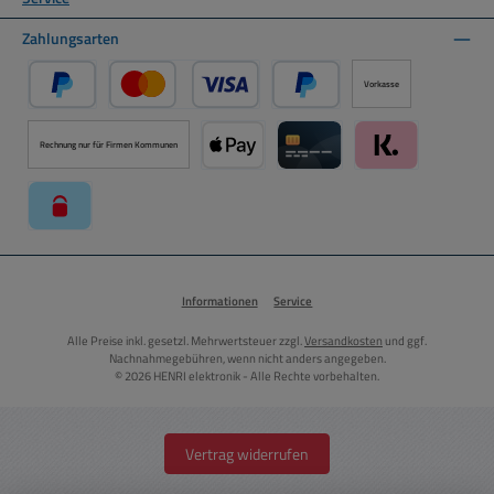
Zahlungsarten
Vorkasse
PayPal
Kredit- oder Debitkarte über PayPal
Später Bezahlen über PayPal
Rechnung nur für Firmen Kommunen
Apple Pay über Mollie Zahlungssystem
Kreditkarte über Mollie Zahl
Klarna über Moll
paysafecard über Mollie Zahlungssystem
Informationen
Service
Alle Preise inkl. gesetzl. Mehrwertsteuer zzgl.
Versandkosten
und ggf.
Nachnahmegebühren, wenn nicht anders angegeben.
© 2026 HENRI elektronik - Alle Rechte vorbehalten.
Vertrag widerrufen