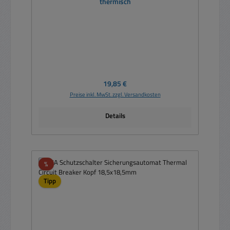
thermisch
Regulärer Preis:
19,85 €
Preise inkl. MwSt. zzgl. Versandkosten
Details
Rabatt
%
Tipp