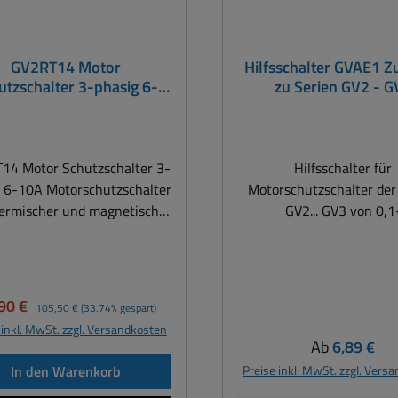
GV2RT14 Motor
Hilfsschalter GVAE1 
utzschalter 3-phasig 6-
zu Serien GV2 - G
1,5-7,5KW 230V-400VAC
kl Hilfsschalter GVAE1
14 Motor Schutzschalter 3-
Hilfsschalter für
g 6-10A Motorschutzschalter
Motorschutzschalter der
hermischer und magnetischer
GV2... GV3 von 0,1
g. Diese Geräte sind
65A. Hilfsschalter Ans
infach zu bedienen und
Schraubklemmen Anzahl der
richten, mit kompakten und
Kontaktes = 1 /Montage
mischen Produkten für
Frontseitig. Montageart e
kaufspreis:
Regulärer Preis:
90 €
105,50 €
(33.74% gespart)
rderungen im Bereich von
aufrastbar auf
 inkl. MwSt. zzgl. Versandkosten
artermotoren und Stop -
Motorschutzschalter Aus
Regulärer Pre
Ab
6,89 €
Motoren. Auch als
integrierbar Bemessungsb
In den Warenkorb
Preise inkl. MwSt. zzgl. Vers
nsformatorschutzschalter
trom Ie bei AC-15, 23