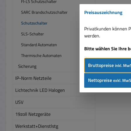
FI-LS Schutzschalter
Nein
Preisauszeichnung
SARC Brandschutzschalter
U
Schutzschalter
Nein P
Privatkunden können Pr
Leite
SLS-Schalter
werden.
ng ma
Standard Automaten
Bitte wählen Sie Ihre 
Thermische Automaten
Wat
Bruttopreise
inkl. MwS
Sicherung
the
Ja An
IP-Norm Netzteile
Nettopreise
exkl. MwS
Schra
Lichtechnik LED Halogen
USV
K
therm
19zoll Netzgeräte
tri
2.2 B
Werkstatt+Dienstlstg
ussc