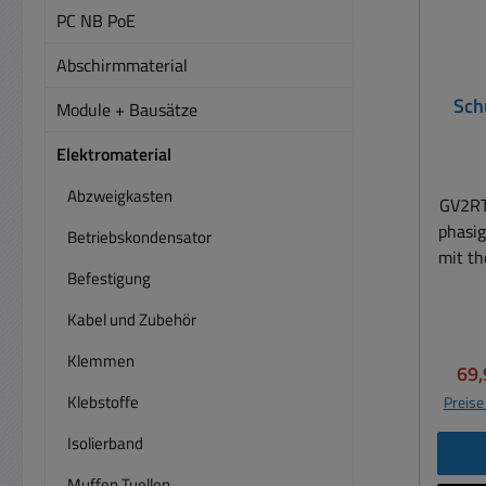
PC NB PoE
Abschirmmaterial
Sch
Module + Bausätze
10A 
in
Elektromaterial
Abzweigkasten
GV2RT
phasi
Betriebskondensator
mit t
Befestigung
Auslösun
e
Kabel und Zubehör
einzu
Klemmen
ergono
Ver
69,
Anfo
Klebstoffe
Preise
St
Isolierband
Tra
Muffen Tuellen