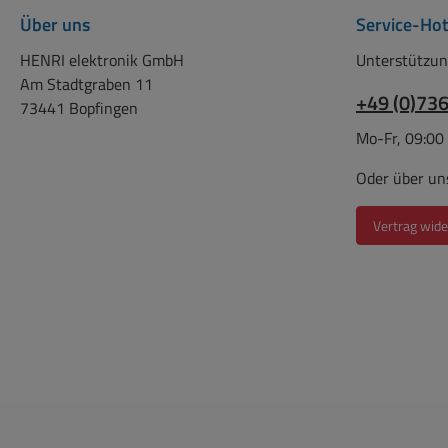
Anl
Über uns
Service-Hot
230/2
HENRI elektronik GmbH
Unterstützun
An
Am Stadtgraben 11
+49 (0)73
400/4
73441 Bopfingen
Mo-Fr, 09:00
An
400/
Oder über un
Anlas
Vertrag wide
AC 50
mit h
bei 5
Anlas
AC 50
mit
5
Hz Sc