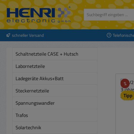
 Hauptinhalt springen
Zur Suche springen
Zur Hauptnavigation springen
schneller Versand
Telefonisch
Schaltnetzteile CASE + Hutsch
Labornetzteile
Ladegeräte Akkus+Batt
Rab
%
Steckernetzteile
Tipp
Spannungswandler
Trafos
Solartechnik