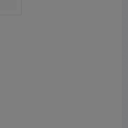
te als
takte als
Kontakte
l der
r =
ischen
ungen :
T:
mer
sland
V2ME08 /
2RT /
2L16 /
 GV2L32 u.v.w.m.