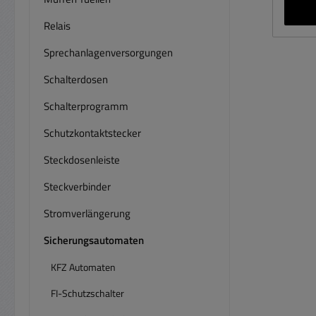
verwe
/ 6-1
Relais
Sprechanlagenversorgungen
Schra
: ü
Schalterdosen
gekli
Adap
Schalterprogramm
Str
Schutzkontaktstecker
Regle
Steckdosenleiste
Steckverbinder
therm
Stromverlängerung
S
Sicherungsautomaten
Deca 
KFZ Automaten
Gehäu
FI-Schutzschalter
in