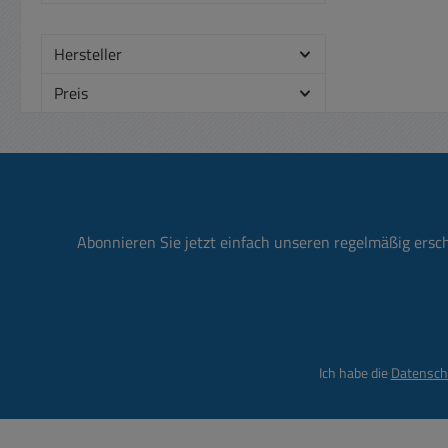
Hersteller
Preis
200
Ja 
45,5m
75
: Nut
ent
Abonnieren Sie jetzt einfach unseren regelmäßig ersc
entsp
e
1 Mot
220/2
Ich habe die
Datensch
Anl
220/