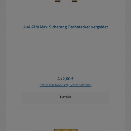
40A ATM Maxi Sicherung Flachstecker, vergoldet
Regulärer Preis:
Ab
2,60 €
Preise inkl. MwSt. zzgl. Versandkosten
Details