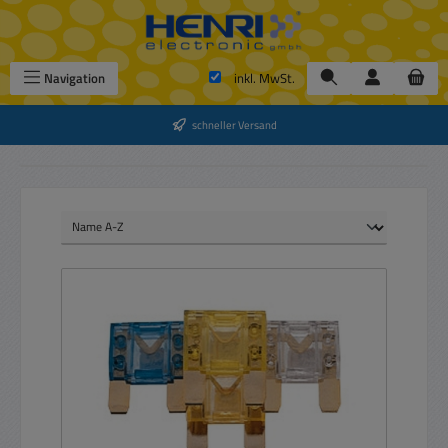
Zum Hauptinhalt springen
Navigation
inkl. MwSt.
schneller Versand