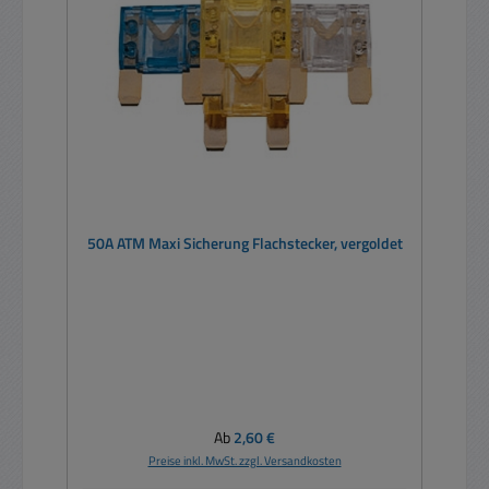
50A ATM Maxi Sicherung Flachstecker, vergoldet
Regulärer Preis:
Ab
2,60 €
Preise inkl. MwSt. zzgl. Versandkosten