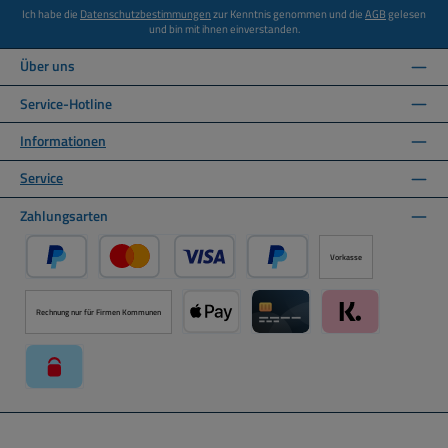
Ich habe die
Datenschutzbestimmungen
zur Kenntnis genommen und die
AGB
gelesen
und bin mit ihnen einverstanden.
Über uns
Service-Hotline
Informationen
Service
Zahlungsarten
Vorkasse
PayPal
Kredit- oder Debitkarte über PayPal
Später Bezahlen über PayPal
Rechnung nur für Firmen Kommunen
Apple Pay über Mollie Zahlungssystem
Kreditkarte über Mollie Zahl
Klarna über Moll
paysafecard über Mollie Zahlungssystem