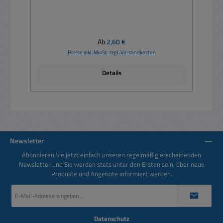
Regulärer Preis:
Ab
2,60 €
Preise inkl. MwSt. zzgl. Versandkosten
Details
Newsletter
Abonnieren Sie jetzt einfach unseren regelmäßig erscheinenden
Newsletter und Sie werden stets unter den Ersten sein, über neue
Produkte und Angebote informiert werden.
E-
Mail-
Adresse
*
Datenschutz