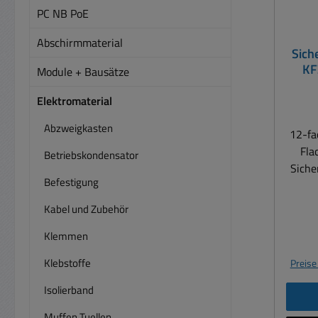
PC NB PoE
Abschirmmaterial
Sich
KF
Module + Bausätze
Stat
Elektromaterial
Abzweigkasten
12-fa
Fla
Betriebskondensator
Sicheru
Befestigung
S
Flac
Kabel und Zubehör
ATO Fu
Klemmen
Sy
indi
Klebstoffe
Preise
Sich
12-f
Isolierband
Si
Muffen Tuellen