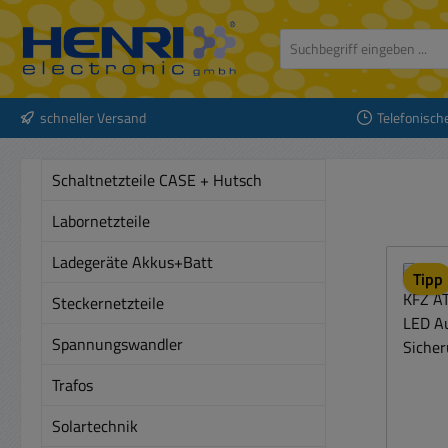
 Hauptinhalt springen
Zur Suche springen
Zur Hauptnavigation springen
schneller Versand
Telefonisch
Schaltnetzteile CASE + Hutsch
Labornetzteile
Ladegeräte Akkus+Batt
Tipp
Steckernetzteile
Spannungswandler
Trafos
Solartechnik