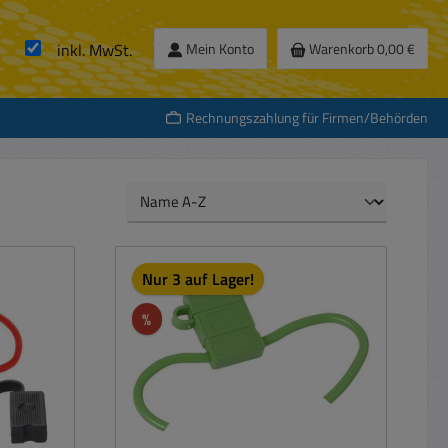
inkl. MwSt.
Mein Konto
Warenkorb
0,00 €
Rechnungszahlung für Firmen/Behörden
Nur 3 auf Lager!
Rabatt
%