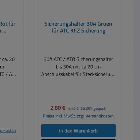
Rot für
Sicherungshalter 30A Gruen
r
für ATC KFZ Sicherung
g
 ca. 20
30A ATC / ATO Sicherungshalter
für
bis 30A mit ca 20 cm
TC / ATO
Anschlusskabel für Stecksicherung
en )
vom Typ ATC
2V oder
(Flachstecksicherungen)
klusive
Einsatzbereich typisch 12V oder
24V Belastbarkeit bis 30A
Verkaufspreis:
Regulärer Preis:
2,80 €
4,40 €
(36.36% gespart)
/16A
Feuchtefeste Ausführung mit
Preise inkl. MwSt. zzgl. Versandkosten
ng mit
Schutzdeckel Abmessungen ca.:
is:
en ca.:
B:28mm H:45mm T:11mm
andkosten
In den Warenkorb
11mm
Kabellitze 4qmm Lieferung ohne