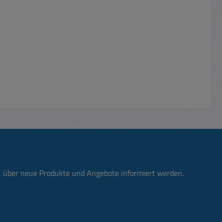
ur-
105 Grad
olgt mit
ten ATC
ANG 1x
h mit
x ATC
x15A +
ben 1x
die
n, über neue Produkte und Angebote informiert werden.