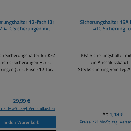
erungshalter 12-fach für
Sicherungshalter 15A 
Z ATC Sicherungen mit
ATC Sicherung fü
us-LED Aufkleber und 12
Niederspannun
ATC Sicherungen
ch Sicherungshalter für KFZ
KFZ Sicherungshalter mit
chstecksicherungen = ATC
cm Anschlusskabel 
ngen ( ATC Fuse ) 12-fach
Stecksicherung vom Typ A
icherungshalter für KFZ
( Flachstecksicherung
hsteck Sicherungen (ATC /
Einsatzbereich typisch 1
se) Dieses modulare
24V bedingt auch 36V In
stem ermöglicht es ihnen
7,5A ATC Stecksicherung Fassung
Regulärer Preis:
29,99 €
viduelle Stromverteiler und
Belastbarkeit bis 15
 inkl. MwSt. zzgl. Versandkosten
erungshalterkombinationen
Feuchtefeste Ausführu
Regulärer Pre
Ab
1,18 €
ach Sicherungshalter bzw.
Schutzdeckel Abmessung
In den Warenkorb
Preise inkl. MwSt. zzgl. Vers
cherungsverteiler für KFZ
B:28mm H:45mm T: