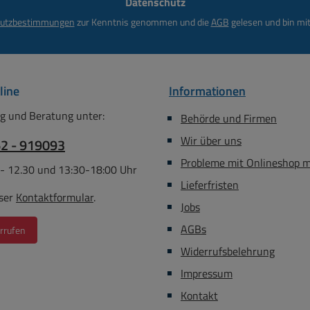
Datenschutz
*
utzbestimmungen
zur Kenntnis genommen und die
AGB
gelesen und bin mit
line
Informationen
g und Beratung unter:
Behörde und Firmen
Wir über uns
62 - 919093
Probleme mit Onlineshop 
 - 12.30 und 13:30-18:00 Uhr
Lieferfristen
ser
Kontaktformular
.
Jobs
AGBs
rrufen
Widerrufsbelehrung
Impressum
Kontakt