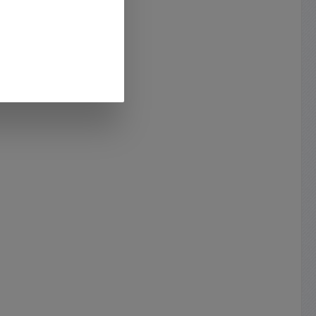
siehe im Zubehör-Register )
reich
4V
 KFZ
 ATC
dseitig
gschuhe
d -
r M5
tus LED
100A
annung
 32Volt
ax. 30
ssungen
eitere
mt : B:
ungen :