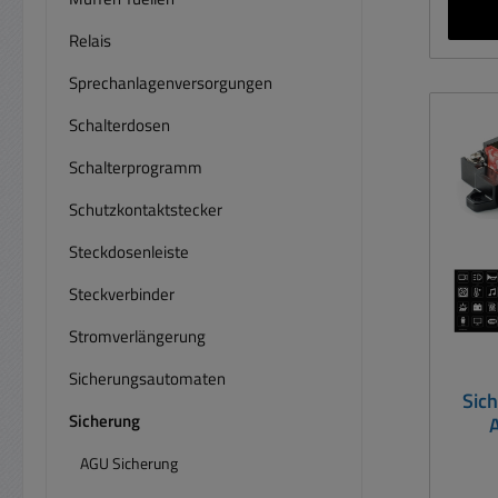
Flach
ATC
Relais
Sich
Sprechanlagenversorgungen
ihnen
und S
Schalterdosen
für
Wohn
Schalterprogramm
Schutzkontaktstecker
au
Steckdosenleiste
S
Steckverbinder
Sich
) 
Stromverlängerung
Schr
Sicherungsautomaten
Sich
Ba
Sicherung
Schra
f
AGU Sicherung
Gesa