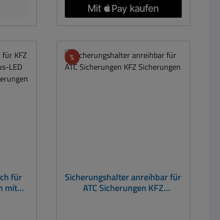
m
Sicherung dies dient nur der
,0mm
Darstellung Weiteres Zubehör wie
Sicherungen, Verbinder usw. siehe
iteres
(Zubehör-Register)
gen,
Rabatt
%
ubehör-
ch für
Sicherungshalter anreihbar für
n mit
ATC Sicherungen KFZ
 und 12
Sicherungen
n