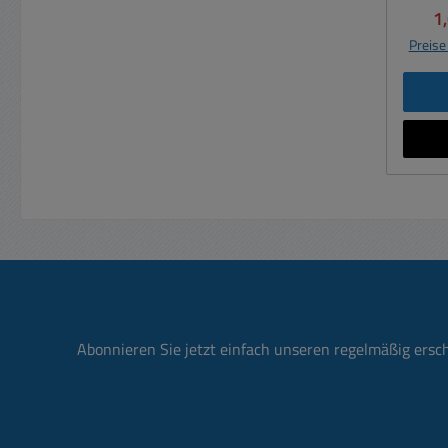
B:12mm Lieferung ohne 
Ve
1
+105 Grad
dies
erfo
Preise
ab
Sicher
LIEF
S
Abdec
S
Vert
Abonnieren Sie jetzt einfach unseren regelmäßig ersc