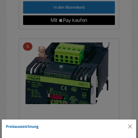
In den Warenkorb
Rabatt
%
24V Trafo 400V 24VDC Netzteil 180-216W 230V
Preisauszeichnung
400V 24W 7,5A