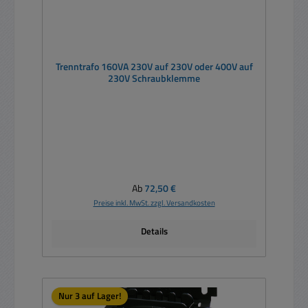
Trenntrafo 160VA 230V auf 230V oder 400V auf
230V Schraubklemme
Regulärer Preis:
Ab
72,50 €
Preise inkl. MwSt. zzgl. Versandkosten
Details
Nur 3 auf Lager!