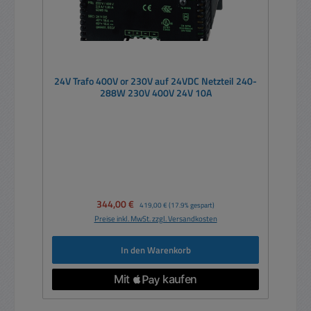
24V Trafo 400V or 230V auf 24VDC Netzteil 240-
288W 230V 400V 24V 10A
Verkaufspreis:
344,00 €
Regulärer Preis:
419,00 €
(17.9% gespart)
Preise inkl. MwSt. zzgl. Versandkosten
In den Warenkorb