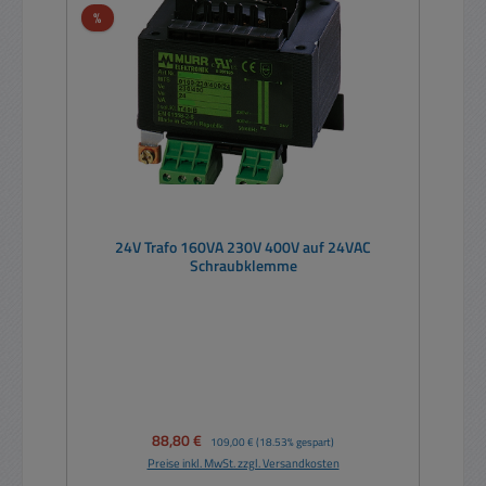
Rabatt
%
24V Trafo 160VA 230V 400V auf 24VAC
Schraubklemme
Verkaufspreis:
88,80 €
Regulärer Preis:
109,00 €
(18.53% gespart)
Preise inkl. MwSt. zzgl. Versandkosten