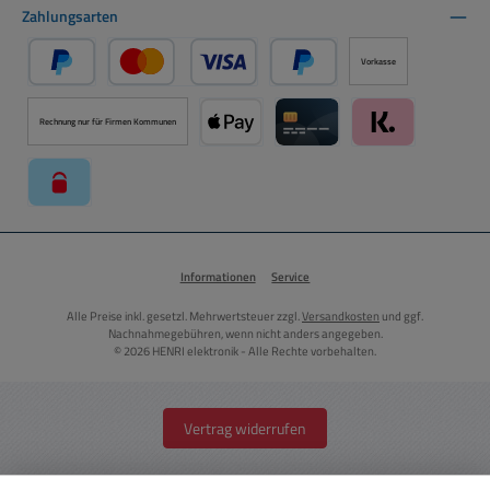
Zahlungsarten
Vorkasse
PayPal
Kredit- oder Debitkarte über PayPal
Später Bezahlen über PayPal
Rechnung nur für Firmen Kommunen
Apple Pay über Mollie Zahlungssystem
Kreditkarte über Mollie Zahl
Klarna über Moll
paysafecard über Mollie Zahlungssystem
Informationen
Service
Alle Preise inkl. gesetzl. Mehrwertsteuer zzgl.
Versandkosten
und ggf.
Nachnahmegebühren, wenn nicht anders angegeben.
© 2026 HENRI elektronik - Alle Rechte vorbehalten.
Vertrag widerrufen