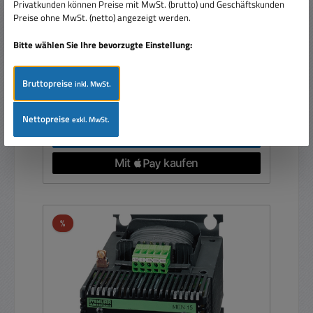
Privatkunden können Preise mit MwSt. (brutto) und Geschäftskunden
Preise ohne MwSt. (netto) angezeigt werden.
Bitte wählen Sie Ihre bevorzugte Einstellung:
Bruttopreise
inkl. MwSt.
Verkaufspreis:
299,99 €
Regulärer Preis:
379,00 €
(20.85% gespart)
Preise inkl. MwSt. zzgl. Versandkosten
Nettopreise
exkl. MwSt.
In den Warenkorb
Rabatt
%