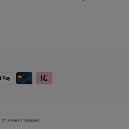
card über Mollie Zahlungssystem
Apple Pay über Mollie Zahlungssystem
Kreditkarte über Mollie Zahlungssystem
Klarna über Mollie Zahlungssystem
icht anders angegeben.