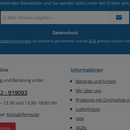
heinenden Newsletter und Sie werden stets unter den Ersten sei
in da Gewicht zu hoch +
96mm T: 136mm H: 95mm 
mperatureinsatzbereich
auch weitere Bilder Zeic
E-
....+50°C + Abmessungen
Gewicht: 2,95kg Ersatzsicherung
Mail-
Adresse
84,0mm T=b: 104,00mm
Bst Nr 31-842-00228 
Datenschutz
*
siehe auch weitere
Flachstecksicherung ( AT
ilder Zeichnung ) + Bef-
utzbestimmungen
zur Kenntnis genommen und die
AGB
gelesen und bin mit
habstand der Winkel Loch-
e-Mitte = ?? mm + Gewicht:
00kg * Preis derzeit inkl.
upferzuschlag nach CU-
line
Informationen
otierung *+ Abbildung stark
g und Beratung unter:
Behörde und Firmen
ich je nach Trafokern halt
Wir über uns
62 - 919093
Probleme mit Onlineshop 
 - 12.30 und 13:30-18:00 Uhr
Lieferfristen
ser
Kontaktformular
.
Jobs
AGBs
rrufen