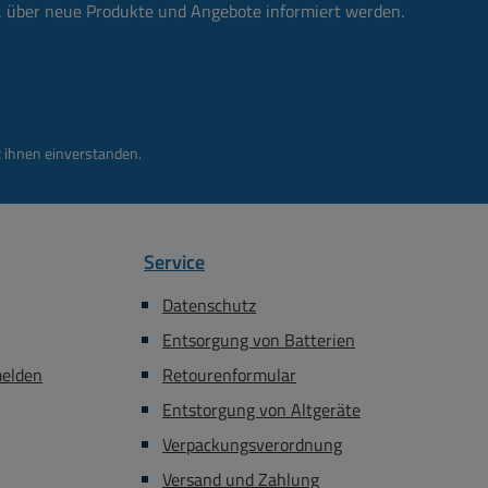
n, über neue Produkte und Angebote informiert werden.
( siehe
hnung )
= 10A
C Rot )
 ihnen einverstanden.
Service
Datenschutz
Entsorgung von Batterien
melden
Retourenformular
Entstorgung von Altgeräte
Verpackungsverordnung
Versand und Zahlung