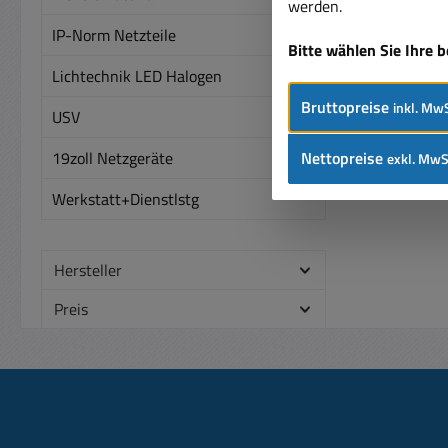
werden.
ge
IP-Norm Netzteile
Lei
Bitte wählen Sie Ihre 
4,
Lichtechnik LED Halogen
Ei
Bruttopreise
inkl. MwS
50/60Hz +/-5% 
USV
Eing
245V
Nettopreise
19zoll Netzgeräte
exkl. MwS
385V-
Werkstatt+Dienstlstg
2
Mindes
Bauf
Hersteller
Schra
T
Preis
Gal
Ausga
Tra