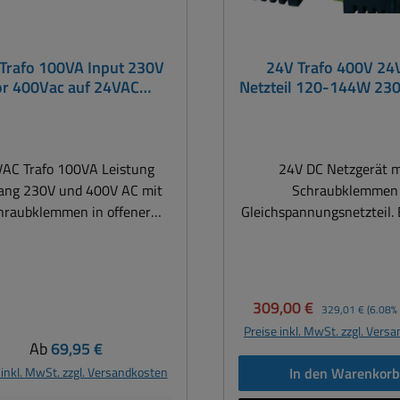
Trafo 100VA Input 230V
24V Trafo 400V 2
or 400Vac auf 24VAC
Netzteil 120-144W 23
hraubklemme 24V 4,2A
24V 5A
HST-Serie
AC Trafo 100VA Leistung
24V DC Netzgerät m
ang 230V und 400V AC mit
Schraubklemmen
hraubklemmen in offener
Gleichspannungsnetzteil. 
rm24V AC ( Wechselstrom )
230V oder 400Vac Wechse
rtrafo mit Schraubklemmen
Einsatz z.B. 24V Steue
ngang: 230V oder 400Vac
aller Art, Schaltschran
 Einsatz z.B. 24V AC
Maschinenbau usw. Tec
Verkaufspreis:
Regulärer Preis:
309,00 €
329,01 €
(6.08% 
Universeller Einbau-
Daten: Einphasen Netzteil
Preise inkl. MwSt. zzgl. Vers
euertransformator für die
Gleichspannungs-Transf
Regulärer Preis:
Ab
69,95 €
uchlichsten Netzspannungen
bzw. Steuertransform
 inkl. MwSt. zzgl. Versandkosten
In den Warenkor
rennte Wicklungen Fußwinkel
Schutzart: IP20 SE