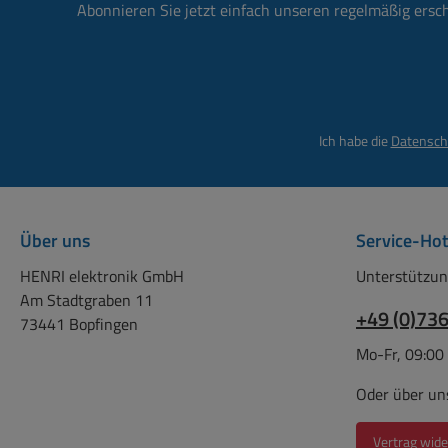
Abonnieren Sie jetzt einfach unseren regelmäßig ersc
Ne
Te
-10
ca.B=I = 
H=h: 95mm ( 
B
Ich habe die
Datensch
Loc
Mitt
2,
K
Über uns
Service-Hot
Tagesn
HENRI elektronik GmbH
Unterstützun
ähnl
Am Stadtgraben 11
+49 (0)73
73441 Bopfingen
Mo-Fr, 09:00
Oder über un
Vertrag wide