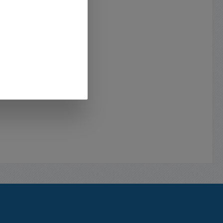
C Rot )
( da
fektive
ll LED Ja
Trafo in
it
ischen
inkel
n-
anisch
ang )
formator
me Ja
öglich
-2-6,
55011B,
eich
en: B: