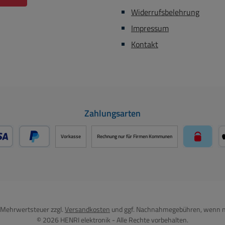
Widerrufsbelehrung
Impressum
Kontakt
Zahlungsarten
Vorkasse
Rechnung nur für Firmen Kommunen
- oder Debitkarte über PayPal
Später Bezahlen über PayPal
paysafe
l. Mehrwertsteuer zzgl.
Versandkosten
und ggf. Nachnahmegebühren, wenn n
© 2026 HENRI elektronik - Alle Rechte vorbehalten.