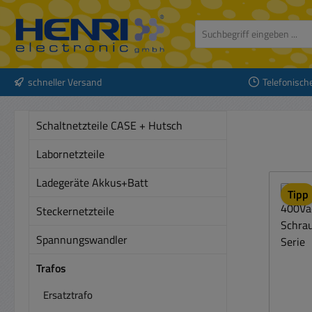
 Hauptinhalt springen
Zur Suche springen
Zur Hauptnavigation springen
schneller Versand
Telefonisch
Schaltnetzteile CASE + Hutsch
Labornetzteile
Ladegeräte Akkus+Batt
Tipp
Steckernetzteile
Spannungswandler
Trafos
Ersatztrafo