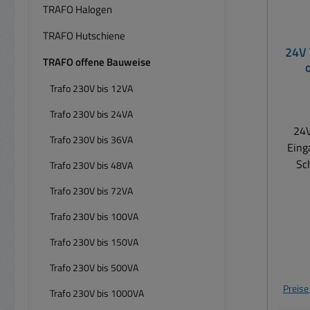
TRAFO Halogen
TRAFO Hutschiene
24V 
TRAFO offene Bauweise
Sc
Trafo 230V bis 12VA
Trafo 230V bis 24VA
24V
Trafo 230V bis 36VA
Eing
Sc
Trafo 230V bis 48VA
Baufo
Trafo 230V bis 72VA
Kupfe
Ei
Trafo 230V bis 100VA
Wechselstrom.
Trafo 230V bis 150VA
St
Trafo 230V bis 500VA
gebrä
Preise
Trafo 230V bis 1000VA
. Get