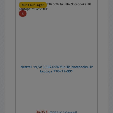
Nur 1 auf Lager!
Rabatt
%
Netzteil 19,5V 3,33A 65W für HP-Notebooks HP
Laptops 710412-001
Verkaufspreis:
34,95 €
Regulärer Preis:
59,99 €
(41.74% gespart)