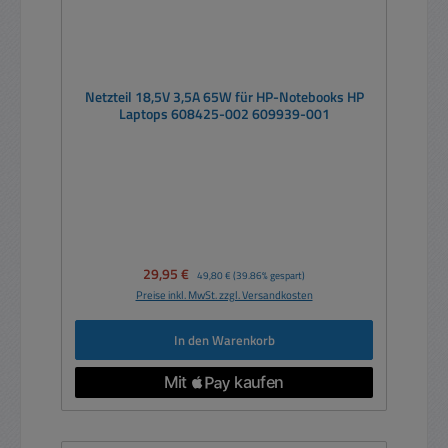
Netzteil 18,5V 3,5A 65W für HP-Notebooks HP
Laptops 608425-002 609939-001
Verkaufspreis:
29,95 €
Regulärer Preis:
49,80 €
(39.86% gespart)
Preise inkl. MwSt. zzgl. Versandkosten
In den Warenkorb