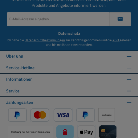
Produkte und Angebote informiert werden.
E-
Mail-
Adresse
*
Datenschutz
Ich habe die
Datenschutzbestimmungen
zur Kenntnis genommen und die
AGB
gelesen
und bin mit ihnen einverstanden.
Über uns
Service-Hotline
Informationen
Service
Zahlungsarten
Vorkasse
PayPal
Kredit- oder Debitkarte über PayPal
Später Bezahlen über PayPal
Rechnung nur für Firmen Kommunen