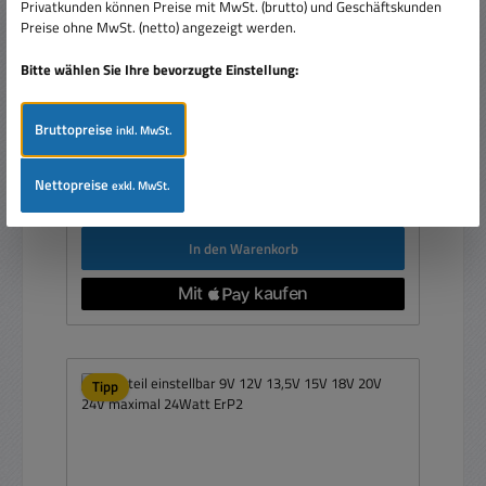
12V 13V 14V 15V 16V 17V 18V 19V 20V 21V 22V
Privatkunden können Preise mit MwSt. (brutto) und Geschäftskunden
23V 24V
Preise ohne MwSt. (netto) angezeigt werden.
Bitte wählen Sie Ihre bevorzugte Einstellung:
Bruttopreise
inkl. MwSt.
Regulärer Preis:
27,50 €
Nettopreise
exkl. MwSt.
Preise inkl. MwSt. zzgl. Versandkosten
In den Warenkorb
Tipp