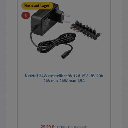
Nur 4 auf Lager!
Rabatt
%
Netzteil 24W einstellbar 9V 12V 15V 18V 20V
24V max 24W max 1,5A
Verkaufspreis:
29,99 €
Regulärer Preis:
33,90 €
(11.53% gespart)