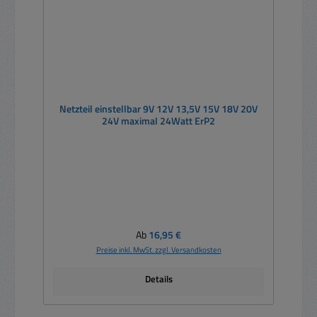
Netzteil einstellbar 9V 12V 13,5V 15V 18V 20V
24V maximal 24Watt ErP2
Regulärer Preis:
Ab
16,95 €
Preise inkl. MwSt. zzgl. Versandkosten
Details