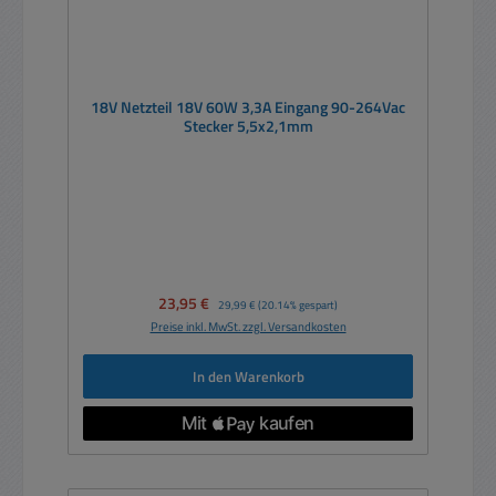
18V Netzteil 18V 60W 3,3A Eingang 90-264Vac
Stecker 5,5x2,1mm
Verkaufspreis:
23,95 €
Regulärer Preis:
29,99 €
(20.14% gespart)
Preise inkl. MwSt. zzgl. Versandkosten
In den Warenkorb