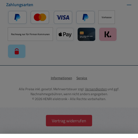
Zahlungsarten
Vorkasse
PayPal
Kredit- oder Debitkarte über PayPal
Später Bezahlen über PayPal
Rechnung nur für Firmen Kommunen
Apple Pay über Mollie Zahlungssystem
Kreditkarte über Mollie Zahl
Klarna über Moll
paysafecard über Mollie Zahlungssystem
Informationen
Service
Alle Preise inkl. gesetzl. Mehrwertsteuer zzgl.
Versandkosten
und ggf.
Nachnahmegebühren, wenn nicht anders angegeben.
© 2026 HENRI elektronik - Alle Rechte vorbehalten.
Vertrag widerrufen