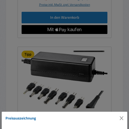
Preise inkl. MwSt. zzgl. Versandkosten
In den Warenkorb
Tipp
Preisauszeichnung
Durchschnittliche Bewertung von 5 von 5 Sternen
Netzteil 36W 230V auf 5V 6V 7V 8V 9V 10V 11V