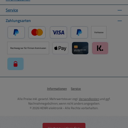
Service
Zahlungsarten
Vorkasse
PayPal
Kredit- oder Debitkarte über PayPal
Später Bezahlen über PayPal
Rechnung nur für Firmen Kommunen
Apple Pay über Mollie Zahlungssystem
Kreditkarte über Mollie Zahl
Klarna über Moll
paysafecard über Mollie Zahlungssystem
Informationen
Service
Alle Preise inkl. gesetzl. Mehrwertsteuer zzgl.
Versandkosten
und ggf.
Nachnahmegebühren, wenn nicht anders angegeben.
© 2026 HENRI elektronik - Alle Rechte vorbehalten.