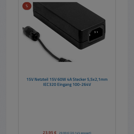
Rabatt
%
15V Netzteil 15V 60W 4A Stecker 5,5x2,1mm
IEC320 Eingang 100-264V
Verkaufspreis:
23,95 €
Regulärer Preis:
29,99 €
(20.14% gespart)