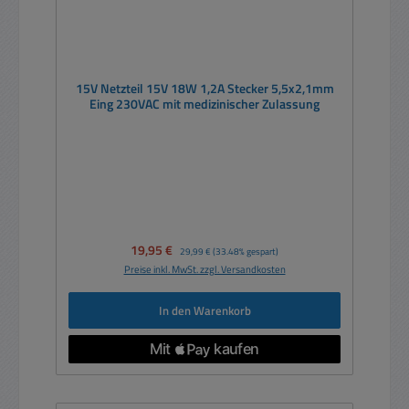
15V Netzteil 15V 18W 1,2A Stecker 5,5x2,1mm
Eing 230VAC mit medizinischer Zulassung
Verkaufspreis:
19,95 €
Regulärer Preis:
29,99 €
(33.48% gespart)
Preise inkl. MwSt. zzgl. Versandkosten
In den Warenkorb