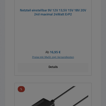
Netzteil einstellbar 9V 12V 13,5V 15V 18V 20V
24V maximal 24Watt ErP2
Regulärer Preis:
Ab
16,95 €
Preise inkl. MwSt. zzgl. Versandkosten
Details
Rabatt
%