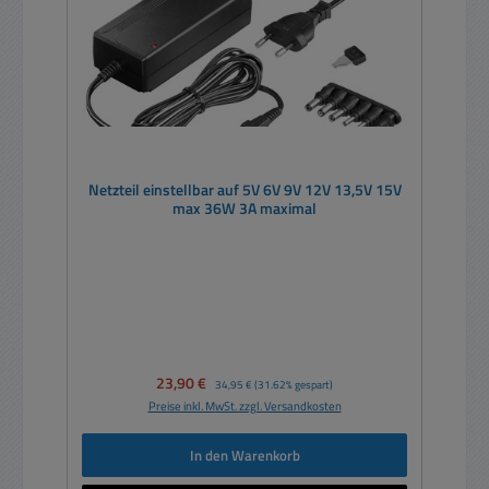
Netzteil einstellbar auf 5V 6V 9V 12V 13,5V 15V
max 36W 3A maximal
Verkaufspreis:
23,90 €
Regulärer Preis:
34,95 €
(31.62% gespart)
Preise inkl. MwSt. zzgl. Versandkosten
In den Warenkorb