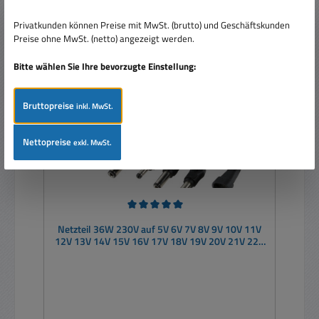
Privatkunden können Preise mit MwSt. (brutto) und Geschäftskunden
Preise ohne MwSt. (netto) angezeigt werden.
Tipp
Bitte wählen Sie Ihre bevorzugte Einstellung:
Bruttopreise
inkl. MwSt.
Nettopreise
exkl. MwSt.
Durchschnittliche Bewertung von 5 von 5 Sternen
Netzteil 36W 230V auf 5V 6V 7V 8V 9V 10V 11V
12V 13V 14V 15V 16V 17V 18V 19V 20V 21V 22V
23V 24V