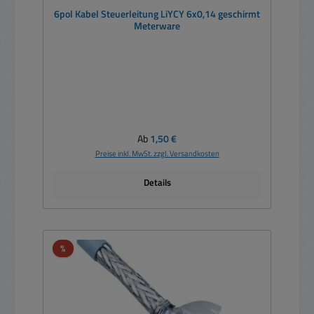
6pol Kabel Steuerleitung LiYCY 6x0,14 geschirmt
Meterware
Regulärer Preis:
Ab
1,50 €
Preise inkl. MwSt. zzgl. Versandkosten
Details
Rabatt
%