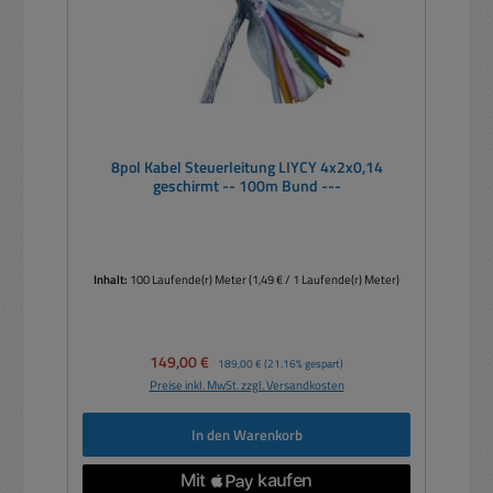
8pol Kabel Steuerleitung LIYCY 4x2x0,14
geschirmt -- 100m Bund ---
Inhalt:
100 Laufende(r) Meter
(1,49 € / 1 Laufende(r) Meter)
Verkaufspreis:
149,00 €
Regulärer Preis:
189,00 €
(21.16% gespart)
Preise inkl. MwSt. zzgl. Versandkosten
In den Warenkorb