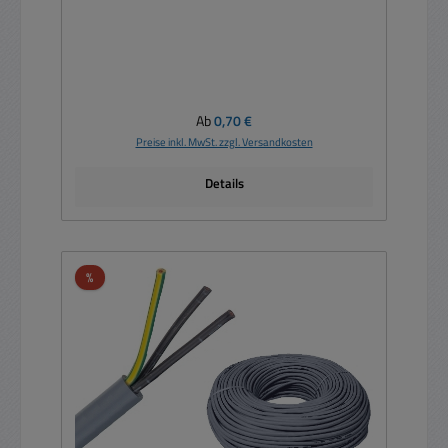
Regulärer Preis:
Ab
0,70 €
Preise inkl. MwSt. zzgl. Versandkosten
Details
Rabatt
%