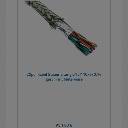
20pol Kabel Steuerleitung LiYCY 10x2x0,14
geschirmt Meterware
Regulärer Preis:
Ab
1,80 €