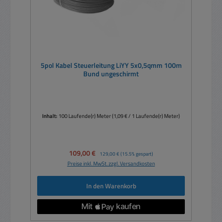
5pol Kabel Steuerleitung LiYY 5x0,5qmm 100m
Bund ungeschirmt
Inhalt:
100 Laufende(r) Meter
(1,09 € / 1 Laufende(r) Meter)
Verkaufspreis:
109,00 €
Regulärer Preis:
129,00 €
(15.5% gespart)
Preise inkl. MwSt. zzgl. Versandkosten
In den Warenkorb