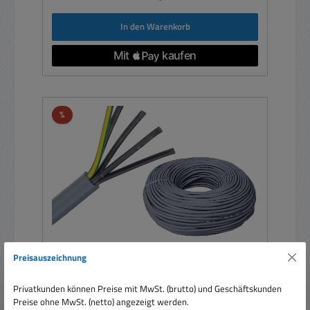
In den Warenkorb
Rabatt
%
Preisauszeichnung
5pol Kabel Steuerleitung 5x0,75qmm YSLY-JZ
Privatkunden können Preise mit MwSt. (brutto) und Geschäftskunden
Bund 100m ungeschirmt
Preise ohne MwSt. (netto) angezeigt werden.