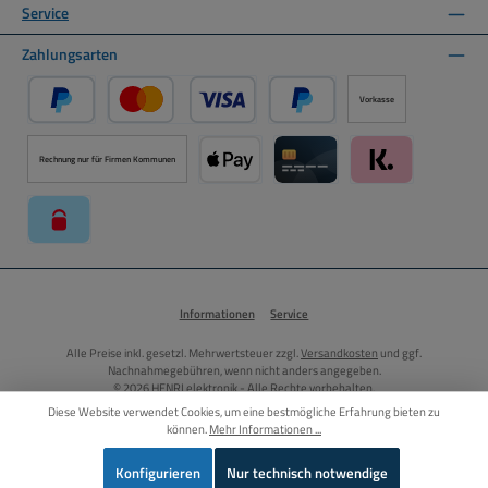
Service
Zahlungsarten
Vorkasse
PayPal
Kredit- oder Debitkarte über PayPal
Später Bezahlen über PayPal
Rechnung nur für Firmen Kommunen
Apple Pay über Mollie Zahlungssystem
Kreditkarte über Mollie Zahl
Klarna über Moll
paysafecard über Mollie Zahlungssystem
Informationen
Service
Alle Preise inkl. gesetzl. Mehrwertsteuer zzgl.
Versandkosten
und ggf.
Nachnahmegebühren, wenn nicht anders angegeben.
© 2026 HENRI elektronik - Alle Rechte vorbehalten.
Diese Website verwendet Cookies, um eine bestmögliche Erfahrung bieten zu
können.
Mehr Informationen ...
Vertrag widerrufen
Konfigurieren
Nur technisch notwendige