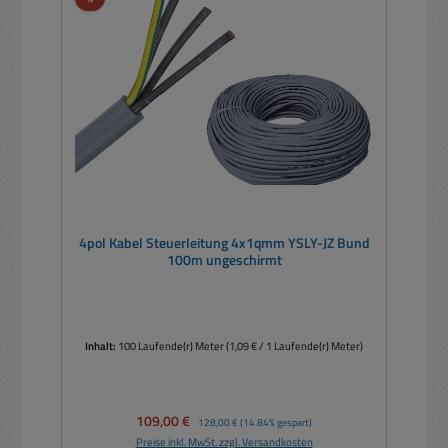
4pol Kabel Steuerleitung 4x1qmm YSLY-JZ Bund
100m ungeschirmt
Inhalt:
100 Laufende(r) Meter
(1,09 € / 1 Laufende(r) Meter)
Verkaufspreis:
109,00 €
Regulärer Preis:
128,00 €
(14.84% gespart)
Preise inkl. MwSt. zzgl. Versandkosten