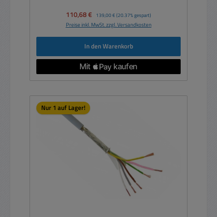
Verkaufspreis:
110,68 €
Regulärer Preis:
139,00 €
(20.37% gespart)
Preise inkl. MwSt. zzgl. Versandkosten
In den Warenkorb
Nur 1 auf Lager!