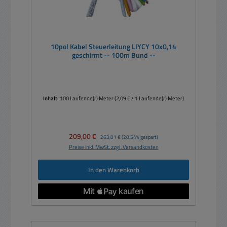
10pol Kabel Steuerleitung LIYCY 10x0,14
geschirmt -- 100m Bund --
Inhalt:
100 Laufende(r) Meter
(2,09 € / 1 Laufende(r) Meter)
Verkaufspreis:
209,00 €
Regulärer Preis:
263,01 €
(20.54% gespart)
Preise inkl. MwSt. zzgl. Versandkosten
In den Warenkorb