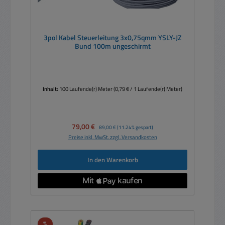
3pol Kabel Steuerleitung 3x0,75qmm YSLY-JZ
Bund 100m ungeschirmt
Inhalt:
100 Laufende(r) Meter
(0,79 € / 1 Laufende(r) Meter)
Verkaufspreis:
79,00 €
Regulärer Preis:
89,00 €
(11.24% gespart)
Preise inkl. MwSt. zzgl. Versandkosten
In den Warenkorb
Rabatt
%