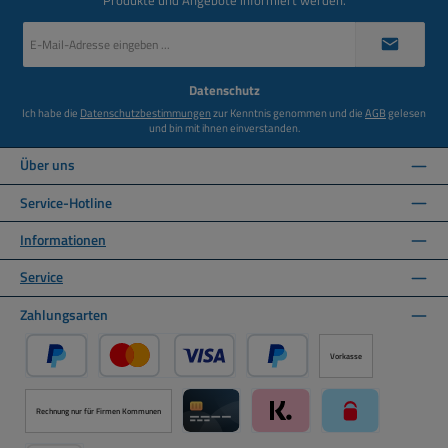
E-
Mail-
Adresse
*
Datenschutz
Ich habe die
Datenschutzbestimmungen
zur Kenntnis genommen und die
AGB
gelesen
und bin mit ihnen einverstanden.
Über uns
Service-Hotline
Informationen
Service
Zahlungsarten
Vorkasse
PayPal
Kredit- oder Debitkarte über PayPal
Später Bezahlen über PayPal
Rechnung nur für Firmen Kommunen
Kreditkarte über Mollie Zahlungssystem
Klarna über Mollie Zahlungss
paysafecard über