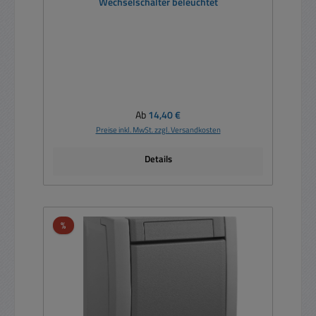
Wechselschalter beleuchtet
Regulärer Preis:
Ab
14,40 €
Preise inkl. MwSt. zzgl. Versandkosten
Details
Rabatt
%