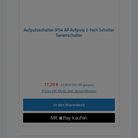
Aufputzschalter IP54 AP Aufputz 2-fach Schalter
Serienschalter
Verkaufspreis:
17,20 €
Regulärer Preis:
23,95 €
(28.18% gespart)
Preise inkl. MwSt. zzgl. Versandkosten
In den Warenkorb