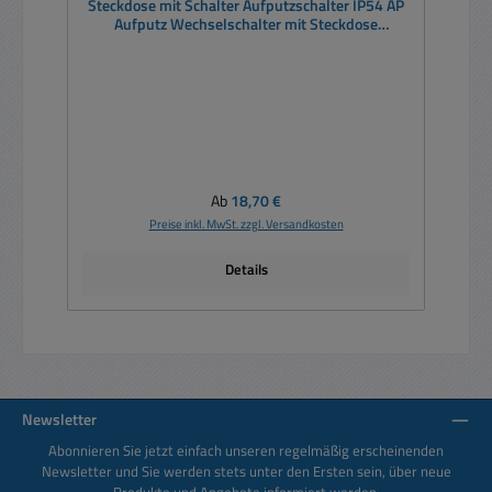
Steckdose mit Schalter Aufputzschalter IP54 AP
Aufputz Wechselschalter mit Steckdose
Senkrecht
Regulärer Preis:
Ab
18,70 €
Preise inkl. MwSt. zzgl. Versandkosten
Details
Newsletter
Abonnieren Sie jetzt einfach unseren regelmäßig erscheinenden
Newsletter und Sie werden stets unter den Ersten sein, über neue
Produkte und Angebote informiert werden.