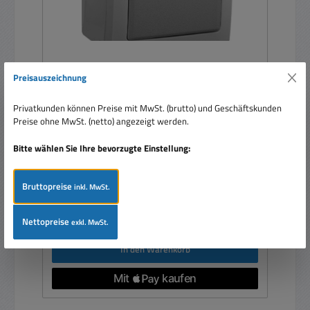
Preisauszeichnung
Aufputztaster IP54 AP Aufputz Taster
Privatkunden können Preise mit MwSt. (brutto) und Geschäftskunden
Preise ohne MwSt. (netto) angezeigt werden.
Bitte wählen Sie Ihre bevorzugte Einstellung:
Bruttopreise
inkl. MwSt.
Verkaufspreis:
12,95 €
Regulärer Preis:
17,95 €
(27.86% gespart)
Preise inkl. MwSt. zzgl. Versandkosten
Nettopreise
exkl. MwSt.
In den Warenkorb