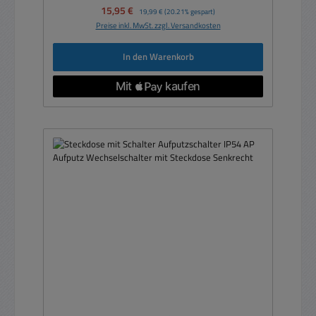
Verkaufspreis:
15,95 €
Regulärer Preis:
19,99 €
(20.21% gespart)
Preise inkl. MwSt. zzgl. Versandkosten
In den Warenkorb