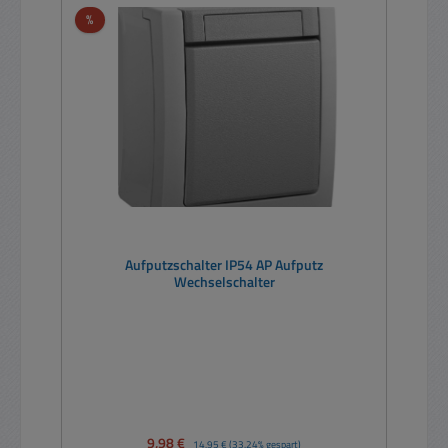
Rabatt
%
Aufputzschalter IP54 AP Aufputz
Wechselschalter
Verkaufspreis:
9,98 €
Regulärer Preis:
14,95 €
(33.24% gespart)