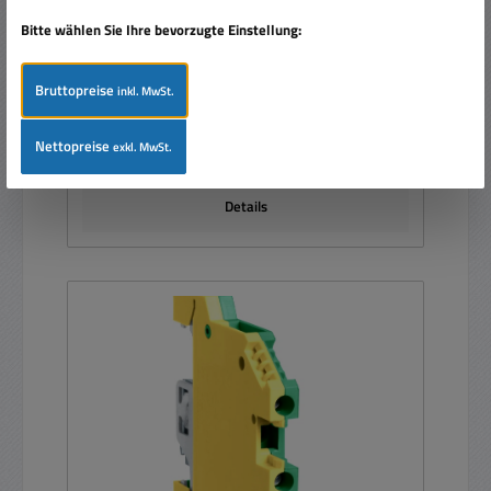
Bitte wählen Sie Ihre bevorzugte Einstellung:
Bruttopreise
inkl. MwSt.
Regulärer Preis:
Ab
0,85 €
Nettopreise
exkl. MwSt.
Preise inkl. MwSt. zzgl. Versandkosten
Details