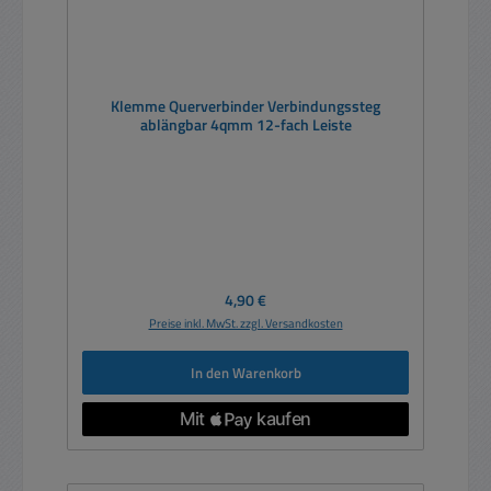
Klemme Querverbinder Verbindungssteg
ablängbar 4qmm 12-fach Leiste
Regulärer Preis:
4,90 €
Preise inkl. MwSt. zzgl. Versandkosten
In den Warenkorb