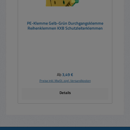
PE-Klemme Gelb-Grün Durchgangsklemme
Reihenklemmen KXB Schutzleiterklemmen
Regulärer Preis:
Ab
3,49 €
Preise inkl. MwSt. zzgl. Versandkosten
Details