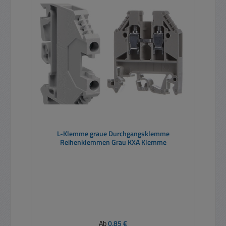
L-Klemme graue Durchgangsklemme
Reihenklemmen Grau KXA Klemme
Regulärer Preis:
Ab
0,85 €