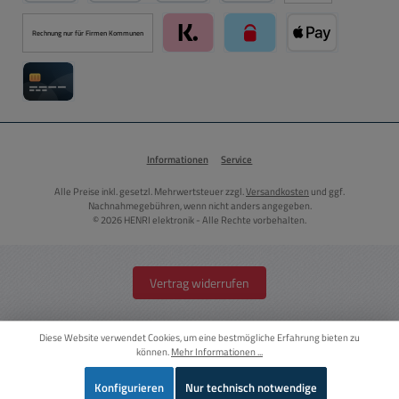
PayPal
Kredit- oder Debitkarte über PayPal
Später Bezahlen über PayPal
Rechnung nur für Firmen Kommunen
Klarna über Mollie Zahlungssystem
paysafecard über Mollie Zah
Apple Pay über M
Kreditkarte über Mollie Zahlungssystem
Informationen
Service
Alle Preise inkl. gesetzl. Mehrwertsteuer zzgl.
Versandkosten
und ggf.
Nachnahmegebühren, wenn nicht anders angegeben.
© 2026 HENRI elektronik - Alle Rechte vorbehalten.
Vertrag widerrufen
Diese Website verwendet Cookies, um eine bestmögliche Erfahrung bieten zu
können.
Mehr Informationen ...
Konfigurieren
Nur technisch notwendige